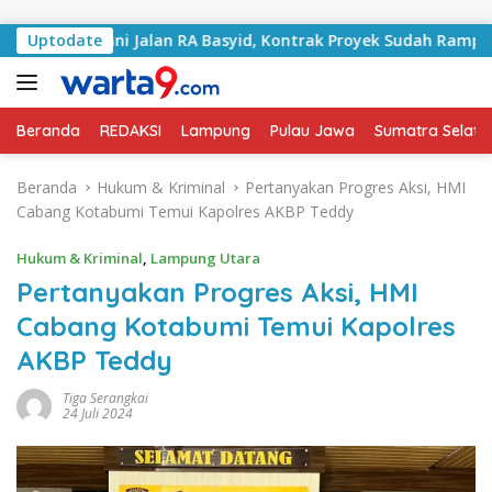
Langsung ke konten
Tangani Jalan RA Basyid, Kontrak Proyek Sudah Rampung
Uptodate
Beranda
REDAKSI
Lampung
Pulau Jawa
Sumatra Selata
Beranda
Hukum & Kriminal
Pertanyakan Progres Aksi, HMI
Cabang Kotabumi Temui Kapolres AKBP Teddy
Hukum & Kriminal
,
Lampung Utara
Pertanyakan Progres Aksi, HMI
Cabang Kotabumi Temui Kapolres
AKBP Teddy
Tiga Serangkai
24 Juli 2024