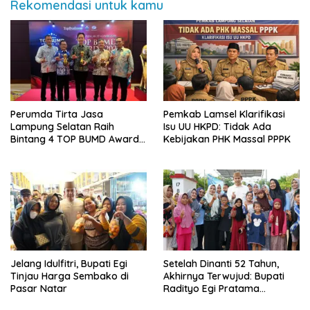
Rekomendasi untuk kamu
Perumda Tirta Jasa
Pemkab Lamsel Klarifikasi
Lampung Selatan Raih
Isu UU HKPD: Tidak Ada
Bintang 4 TOP BUMD Awards
Kebijakan PHK Massal PPPK
2026, Tiga Penghargaan
Sekaligus Diborong
Jelang Idulfitri, Bupati Egi
Setelah Dinanti 52 Tahun,
Tinjau Harga Sembako di
Akhirnya Terwujud: Bupati
Pasar Natar
Radityo Egi Pratama
Resmikan Jalan Kota