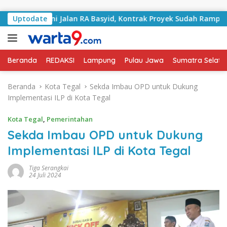
Langsung ke konten
angani Jalan RA Basyid, Kontrak Proyek Sudah Rampung
Uptodate
Beranda
REDAKSI
Lampung
Pulau Jawa
Sumatra Selata
Beranda
Kota Tegal
Sekda Imbau OPD untuk Dukung
Implementasi ILP di Kota Tegal
Kota Tegal
,
Pemerintahan
Sekda Imbau OPD untuk Dukung
Implementasi ILP di Kota Tegal
Tiga Serangkai
24 Juli 2024