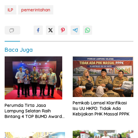
ILP
pemerintahan
Baca Juga
Pemkab Lamsel Klarifikasi
Perumda Tirta Jasa
Isu UU HKPD: Tidak Ada
Lampung Selatan Raih
Kebijakan PHK Massal PPPK
Bintang 4 TOP BUMD Awards
2026, Tiga Penghargaan
Sekaligus Diborong