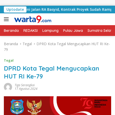
Langsung ke konten
 Tangani Jalan RA Basyid, Kontrak Proyek Sudah Rampung
Uptodate
Beranda
REDAKSI
Lampung
Pulau Jawa
Sumatra Selata
Beranda
Tegal
DPRD Kota Tegal Mengucapkan HUT RI Ke-
79
Tegal
DPRD Kota Tegal Mengucapkan
HUT RI Ke-79
Tiga Serangkai
17 Agustus 2024