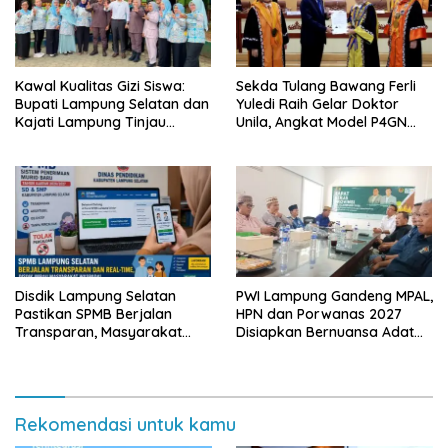
Kawal Kualitas Gizi Siswa:
Sekda Tulang Bawang Ferli
Bupati Lampung Selatan dan
Yuledi Raih Gelar Doktor
Kajati Lampung Tinjau
Unila, Angkat Model P4GN
Langsung Program Makan
Berbasis Kearifan Lokal
Bergizi Gratis di Natar
Disdik Lampung Selatan
PWI Lampung Gandeng MPAL,
Pastikan SPMB Berjalan
HPN dan Porwanas 2027
Transparan, Masyarakat
Disiapkan Bernuansa Adat
Diminta Waspadai Calo
Sai Bumi Ruwa Jurai
Rekomendasi untuk kamu