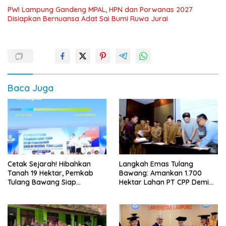
PWI Lampung Gandeng MPAL, HPN dan Porwanas 2027
Disiapkan Bernuansa Adat Sai Bumi Ruwa Jurai
Baca Juga
Cetak Sejarah! Hibahkan
Langkah Emas Tulang
Tanah 19 Hektar, Pemkab
Bawang: Amankan 1.700
Tulang Bawang Siap
Hektar Lahan PT CPP Demi
Hadirkan Sekolah Nasional
Kembangkan Kawasan
Terintegrasi Pertama di
Ekonomi Biru
Lampung