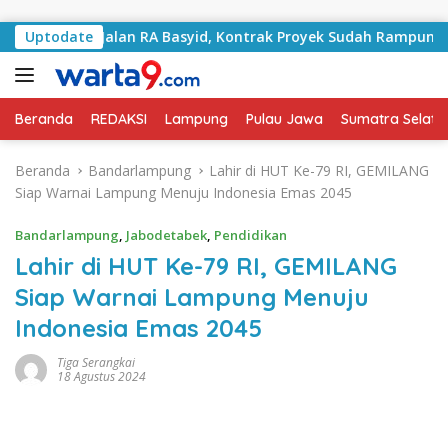
Langsung ke konten
gani Jalan RA Basyid, Kontrak Proyek Sudah Rampung
Uptodate
Beranda
REDAKSI
Lampung
Pulau Jawa
Sumatra Selata
Beranda
Bandarlampung
Lahir di HUT Ke-79 RI, GEMILANG
Siap Warnai Lampung Menuju Indonesia Emas 2045
Bandarlampung
,
Jabodetabek
,
Pendidikan
Lahir di HUT Ke-79 RI, GEMILANG
Siap Warnai Lampung Menuju
Indonesia Emas 2045
Tiga Serangkai
18 Agustus 2024