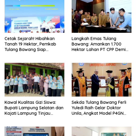
Cetak Sejarah! Hibahkan
Langkah Emas Tulang
Tanah 19 Hektar, Pemkab
Bawang: Amankan 1.700
Tulang Bawang Siap
Hektar Lahan PT CPP Demi
Hadirkan Sekolah Nasional
Kembangkan Kawasan
Terintegrasi Pertama di
Ekonomi Biru
Lampung
Kawal Kualitas Gizi Siswa:
Sekda Tulang Bawang Ferli
Bupati Lampung Selatan dan
Yuledi Raih Gelar Doktor
Kajati Lampung Tinjau
Unila, Angkat Model P4GN
Langsung Program Makan
Berbasis Kearifan Lokal
Bergizi Gratis di Natar