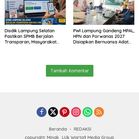
Disdik Lampung Selatan
PWI Lampung Gandeng MPAL,
Pastikan SPMB Berjalan
HPN dan Porwanas 2027
Transparan, Masyarakat
Disiapkan Bernuansa Adat
Diminta Waspadai Calo
Sai Bumi Ruwa Jurai
Tambah Komentar
Beranda
REDAKSI
copyright: Minak_LUk Warta9 Media Group