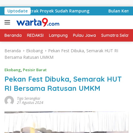
Langsung ke konten
, Kontrak Proyek Sudah Rampung
Uptodate
Bulan Kemerdekaan, B
Beranda
REDAKSI
Lampung
Pulau Jawa
Sumatra Selata
Beranda
Ekobang
Pekan Fest Dibuka, Semarak HUT RI
Bersama Ratusan UMKM
Ekobang
,
Pesisir Barat
Pekan Fest Dibuka, Semarak HUT
RI Bersama Ratusan UMKM
Tiga Serangkai
21 Agustus 2024