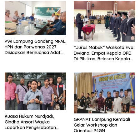
PWI Lampung Gandeng MPAL,
HPN dan Porwanas 2027
“Jurus Mabuk” Walikota Eva
Disiapkan Bernuansa Adat
Dwiana, Empat Kepala OPD
Sai Bumi Ruwa Jurai
Di-Plh-kan, Belasan Kepala
SD dan SMP Rangkap
Jabatan Plt
Kuasa Hukum Nurdjadi,
GRANAT Lampung Kembali
Gindha Ansori Wayka
Gelar Workshop dan
Laporkan Penyerobotan
Orientasi P4GN
Tanah ke Polda Lampung