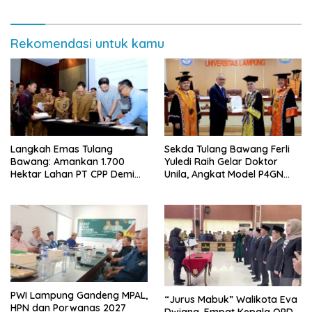
Rekomendasi untuk kamu
Langkah Emas Tulang
Sekda Tulang Bawang Ferli
Bawang: Amankan 1.700
Yuledi Raih Gelar Doktor
Hektar Lahan PT CPP Demi
Unila, Angkat Model P4GN
Kembangkan Kawasan
Berbasis Kearifan Lokal
Ekonomi Biru
PWI Lampung Gandeng MPAL,
“Jurus Mabuk” Walikota Eva
HPN dan Porwanas 2027
Dwiana, Empat Kepala OPD