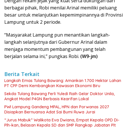
Dengan rekam jejak yang kuat serta dukungan dari
berbagai pihak, Robi menilai Arinal memiliki peluang
besar untuk melanjutkan kepemimpinannya di Provinsi
Lampung untuk 2 periode.
“Masyarakat Lampung pun menantikan langkah-
langkah selanjutnya dari Gubernur Arinal dalam
menjaga momentum pembangunan yang telah
berjalan selama ini,” pungkas Robi.
(W9-jm)
Berita Terkait
Langkah Emas Tulang Bawang: Amankan 1.700 Hektar Lahan
PT CPP Demi Kembangkan Kawasan Ekonomi Biru
Sekda Tulang Bawang Ferli Yuledi Raih Gelar Doktor Unila,
Angkat Model P4GN Berbasis Kearifan Lokal
PWI Lampung Gandeng MPAL, HPN dan Porwanas 2027
Disiapkan Bernuansa Adat Sai Bumi Ruwa Jurai
“Jurus Mabuk” Walikota Eva Dwiana, Empat Kepala OPD Di-
Plh-kan, Belasan Kepala SD dan SMP Rangkap Jabatan Plt