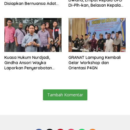
Disiapkan Bernuansa Adat
Di-Plh-kan, Belasan Kepala
Sai Bumi Ruwa Jurai
SD dan SMP Rangkap
Jabatan Plt
Kuasa Hukum Nurdjadi,
GRANAT Lampung Kembali
Gindha Ansori Wayka
Gelar Workshop dan
Laporkan Penyerobotan
Orientasi P4GN
Tanah ke Polda Lampung
Tambah Komentar