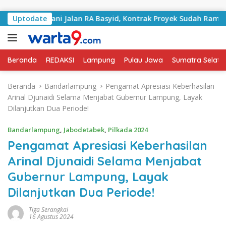
Langsung ke konten
Tangani Jalan RA Basyid, Kontrak Proyek Sudah Rampung
Uptodate
Beranda
REDAKSI
Lampung
Pulau Jawa
Sumatra Selata
Beranda
Bandarlampung
Pengamat Apresiasi Keberhasilan
Arinal Djunaidi Selama Menjabat Gubernur Lampung, Layak
Dilanjutkan Dua Periode!
Bandarlampung
,
Jabodetabek
,
Pilkada 2024
Pengamat Apresiasi Keberhasilan
Arinal Djunaidi Selama Menjabat
Gubernur Lampung, Layak
Dilanjutkan Dua Periode!
Tiga Serangkai
16 Agustus 2024