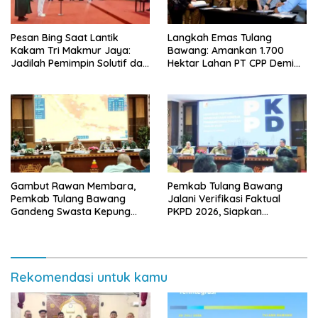
Pesan Bing Saat Lantik
Langkah Emas Tulang
Kakam Tri Makmur Jaya:
Bawang: Amankan 1.700
Jadilah Pemimpin Solutif dan
Hektar Lahan PT CPP Demi
Berintegritas!
Kembangkan Kawasan
Ekonomi Biru
Gambut Rawan Membara,
Pemkab Tulang Bawang
Pemkab Tulang Bawang
Jalani Verifikasi Faktual
Gandeng Swasta Kepung
PKPD 2026, Siapkan
Ancaman El Nino 2026
Kawasan Ekonomi Biru 1.500
Hektare
Rekomendasi untuk kamu