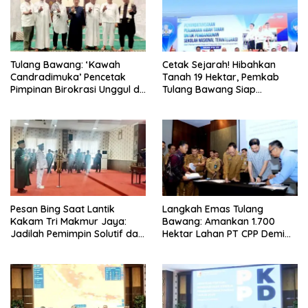
Tulang Bawang: ‘Kawah
Cetak Sejarah! Hibahkan
Candradimuka’ Pencetak
Tanah 19 Hektar, Pemkab
Pimpinan Birokrasi Unggul di
Tulang Bawang Siap
Provinsi Lampung
Hadirkan Sekolah Nasional
Terintegrasi Pertama di
Lampung
Pesan Bing Saat Lantik
Langkah Emas Tulang
Kakam Tri Makmur Jaya:
Bawang: Amankan 1.700
Jadilah Pemimpin Solutif dan
Hektar Lahan PT CPP Demi
Berintegritas!
Kembangkan Kawasan
Ekonomi Biru