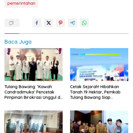
pemerintahan
Baca Juga
Tulang Bawang: ‘Kawah
Cetak Sejarah! Hibahkan
Candradimuka’ Pencetak
Tanah 19 Hektar, Pemkab
Pimpinan Birokrasi Unggul di
Tulang Bawang Siap
Provinsi Lampung
Hadirkan Sekolah Nasional
Terintegrasi Pertama di
Lampung