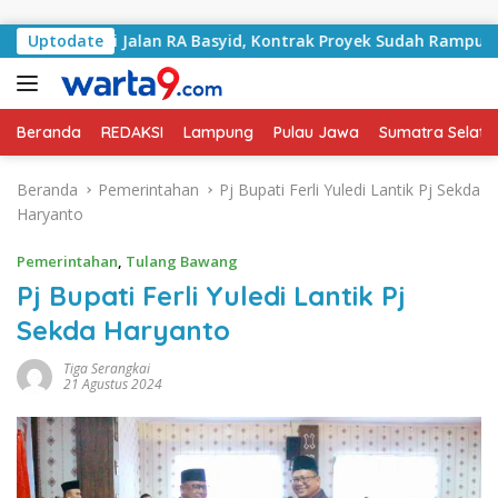
Langsung ke konten
ngani Jalan RA Basyid, Kontrak Proyek Sudah Rampung
Uptodate
Beranda
REDAKSI
Lampung
Pulau Jawa
Sumatra Selata
Beranda
Pemerintahan
Pj Bupati Ferli Yuledi Lantik Pj Sekda
Haryanto
Pemerintahan
,
Tulang Bawang
Pj Bupati Ferli Yuledi Lantik Pj
Sekda Haryanto
Tiga Serangkai
21 Agustus 2024