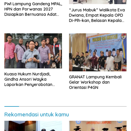
PWI Lampung Gandeng MPAL,
HPN dan Porwanas 2027
“Jurus Mabuk” Walikota Eva
Disiapkan Bernuansa Adat
Dwiana, Empat Kepala OPD
Sai Bumi Ruwa Jurai
Di-Plh-kan, Belasan Kepala
SD dan SMP Rangkap
Jabatan Plt
Kuasa Hukum Nurdjadi,
GRANAT Lampung Kembali
Gindha Ansori Wayka
Gelar Workshop dan
Laporkan Penyerobotan
Orientasi P4GN
Tanah ke Polda Lampung
Rekomendasi untuk kamu