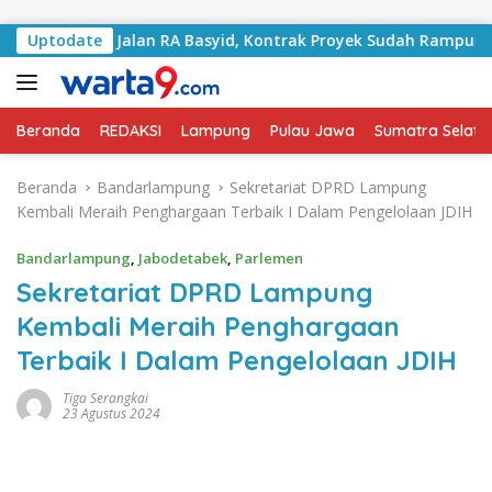
Langsung ke konten
ngani Jalan RA Basyid, Kontrak Proyek Sudah Rampung
Uptodate
Beranda
REDAKSI
Lampung
Pulau Jawa
Sumatra Selata
Beranda
Bandarlampung
Sekretariat DPRD Lampung
Kembali Meraih Penghargaan Terbaik I Dalam Pengelolaan JDIH
Bandarlampung
,
Jabodetabek
,
Parlemen
Sekretariat DPRD Lampung
Kembali Meraih Penghargaan
Terbaik I Dalam Pengelolaan JDIH
Tiga Serangkai
23 Agustus 2024