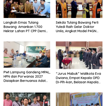
Langkah Emas Tulang
Sekda Tulang Bawang Ferli
Bawang: Amankan 1.700
Yuledi Raih Gelar Doktor
Hektar Lahan PT CPP Demi
Unila, Angkat Model P4GN
Kembangkan Kawasan
Berbasis Kearifan Lokal
Ekonomi Biru
PWI Lampung Gandeng MPAL,
“Jurus Mabuk” Walikota Eva
HPN dan Porwanas 2027
Dwiana, Empat Kepala OPD
Disiapkan Bernuansa Adat
Di-Plh-kan, Belasan Kepala
Sai Bumi Ruwa Jurai
SD dan SMP Rangkap
Jabatan Plt