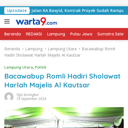
Langsung ke konten
angani Jalan RA Basyid, Kontrak Proyek Sudah Rampung
Uptodate
Beranda
REDAKSI
Lampung
Pulau Jawa
Sumatra Selata
Beranda
Lampung
Lampung Utara
Bacawabup Romli
Hadiri Sholawat Harlah Majelis Al Kautsar
Lampung Utara
,
Politik
Bacawabup Romli Hadiri Sholawat
Harlah Majelis Al Kautsar
Tiga Serangkai
19 September 2024