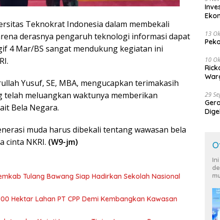
Inve
Eko
ersitas Teknokrat Indonesia dalam membekali
13 Ok
rena derasnya pengaruh teknologi informasi dapat
Peko
if 4 Mar/BS sangat mendukung kegiatan ini
RI.
10 Ok
Rick
Warg
rullah Yusuf, SE, MBA, mengucapkan terimakasih
g telah meluangkan waktunya memberikan
29 S
Ger
it Bela Negara.
Dige
Harg
enerasi muda harus dibekali tentang wawasan bela
a cinta NKRI.
(W9-jm)
O
In
de
mu
Pemkab Tulang Bawang Siap Hadirkan Sekolah Nasional
700 Hektar Lahan PT CPP Demi Kembangkan Kawasan