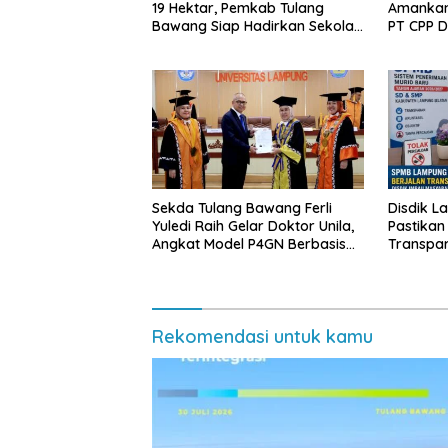
19 Hektar, Pemkab Tulang
Amankan
Bawang Siap Hadirkan Sekolah
PT CPP 
Nasional Terintegrasi Pertama
Kawasan
di Lampung
Sekda Tulang Bawang Ferli
Disdik L
Yuledi Raih Gelar Doktor Unila,
Pastikan
Angkat Model P4GN Berbasis
Transpa
Kearifan Lokal
Diminta 
Rekomendasi untuk kamu