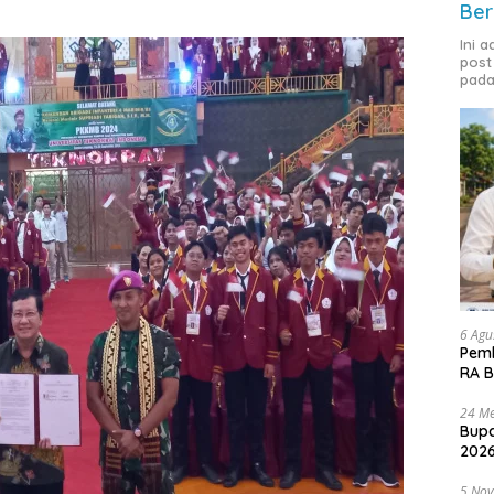
Ber
Ini 
post
pada
6 Agu
Pemk
RA B
24 Me
Bupa
2026
5 No