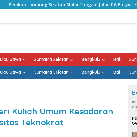
n Mulai Tangani Jalan RA Basyid, Kontrak Proyek Sudah Ram
ulau Jawa
Sumatra Selatan
Bengkulu
Bali
Sum
ulau Jawa
Sumatra Selatan
Bengkulu
Bali
Sum
B
In
an
eri Kuliah Umum Kesadaran
Pe
sitas Teknokrat
Wa