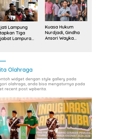
Kuasa Hukum
jati Lampung
Nurdjadi, Gindha
tapkan Tiga
Ansori Wayka
jabat Lampura
Laporkan
ersangka
Penyerobotan
Tanah ke Polda
Lampung
ita Olahraga
contoh widget dengan style gallery pada
gori olahraga, anda bisa mengaturnya pada
et recent post wpberita.