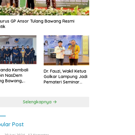
urus GP Ansor Tulang Bawang Resmi
tik
uanda Kembali
Dr. Fauzi, Wakil Ketua
pin NasDem
Golkar Lampung Jadi
ng Bawang,
Pemateri Seminar
etkan Kursi DPRD
Nasional FEB Unila,
anyak di Pemilu
Membangun Fondasi
9
Kuat Melalui 4 Pilar
Selengkapnya
Kebangsaan
ular Post