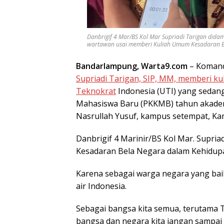
Danbrigif 4 Mar/BS Kol Mar Supriadi Tarigan dida
wartawan usai memberi Kuliah Umum Kesadaran Bela 
Bandarlampung, Warta9.com
– Komand
Supriadi Tarigan, SIP, MM, memberi k
Teknokrat
Indonesia (UTI) yang seda
Mahasiswa Baru (PKKMB) tahun akadem
Nasrullah Yusuf, kampus setempat, Kam
Danbrigif 4 Marinir/BS Kol Mar. Supr
Kesadaran Bela Negara dalam Kehidup
Karena sebagai warga negara yang bai
air Indonesia.
Sebagai bangsa kita semua, terutam
bangsa dan negara kita jangan sampai 