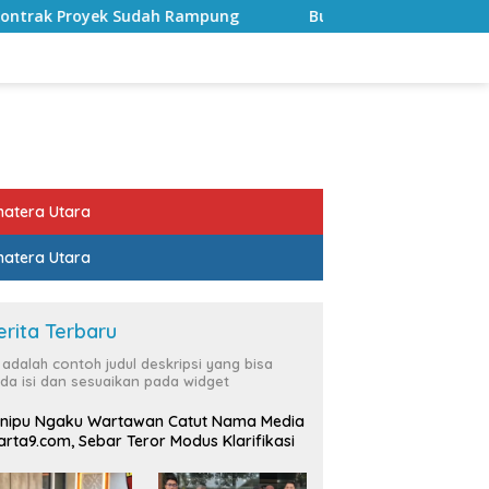
pung
Bulan Kemerdekaan, Bupati Lampung Selatan Ajak
atera Utara
atera Utara
erita Terbaru
i adalah contoh judul deskripsi yang bisa
da isi dan sesuaikan pada widget
nipu Ngaku Wartawan Catut Nama Media
rta9.com, Sebar Teror Modus Klarifikasi