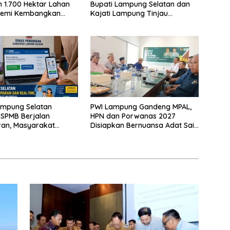
 1.700 Hektar Lahan
Bupati Lampung Selatan dan
Demi Kembangkan
Kajati Lampung Tinjau
 Ekonomi Biru
Langsung Program Makan
Bergizi Gratis di Natar
ampung Selatan
PWI Lampung Gandeng MPAL,
 SPMB Berjalan
HPN dan Porwanas 2027
ran, Masyarakat
Disiapkan Bernuansa Adat Sai
Waspadai Calo
Bumi Ruwa Jurai