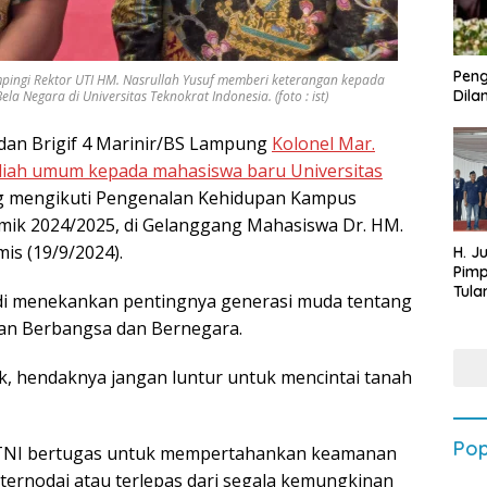
Peng
mpingi Rektor UTI HM. Nasrullah Yusuf memberi keterangan kepada
Dilan
Negara di Universitas Teknokrat Indonesia. (foto : ist)
an Brigif 4 Marinir/BS Lampung
Kolonel Mar.
uliah umum kepada mahasiswa baru Universitas
ng mengikuti Pengenalan Kehidupan Kampus
ik 2024/2025, di Gelanggang Mahasiswa Dr. HM.
is (19/9/2024).
H. J
Pim
Tula
iadi menekankan pentingnya generasi muda tentang
Targ
an Berbangsa dan Bernegara.
Terb
202
k, hendaknya jangan luntur untuk mencintai tanah
Pop
a TNI bertugas untuk mempertahankan keamanan
ternodai atau terlepas dari segala kemungkinan