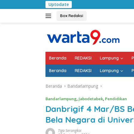
Langsung
Uptodate
Pemkab Lampung Selata
ke
konten
Box Redaksi
Beranda
REDAKSI
Lampung
P
Beranda
REDAKSI
Lampung
P
Beranda
Bandarlampung
Bandarlampung
,
Jabodetabek
,
Pendidikan
Danbrigif 4 Mar/BS B
Bela Negara di Univer
Tiga Serangkai