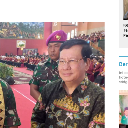
Ke
Te
Pe
T
Ber
Ini 
kate
widg