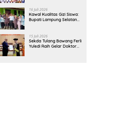
Hadirkan Sekolah Nasional
Terintegrasi Pertama di
16 Juli 2026
Lampung
Kawal Kualitas Gizi Siswa:
Bupati Lampung Selatan
dan Kajati Lampung Tinjau
Langsung Program Makan
Bergizi Gratis di Natar
15 Juli 2026
Sekda Tulang Bawang Ferli
Yuledi Raih Gelar Doktor
Unila, Angkat Model P4GN
Berbasis Kearifan Lokal