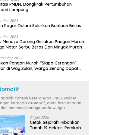
stasi PMDN, Dongkrak Pertumbuhan
nomi Lampung
tober 2025
n Pagar Dalam Salurkan Bantuan Beras
tober 2025
o Menoza Dorong Gerakan Pangan Murah:
a Natar Serbu Beras Dan Minyak Murah
eptember 2025
akan Pangan Murah “Siapa Gerangan”
lar di Way Sulan, Warga Senang Dapat
a Bersubsidi
tomotif
i adalah contoh keterangan untuk widget
ngan kategori otomotif, anda bisa dengan
dah memasukkannya pada widget.
31 Juli 2026
Cetak Sejarah! Hibahkan
Tanah 19 Hektar, Pemkab
Tulang Bawang Siap