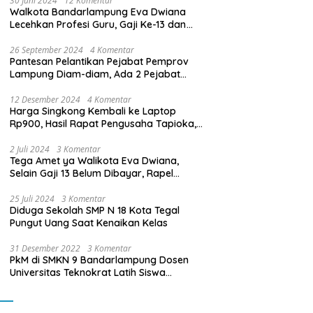
30 Juni 2024
12 Komentar
Walkota Bandarlampung Eva Dwiana
Lecehkan Profesi Guru, Gaji Ke-13 dan
THR Tidak Dibayarkan
26 September 2024
4 Komentar
Pantesan Pelantikan Pejabat Pemprov
Lampung Diam-diam, Ada 2 Pejabat
yang Dilantik Masih Golongan III/b
12 Desember 2024
4 Komentar
Harga Singkong Kembali ke Laptop
Rp900, Hasil Rapat Pengusaha Tapioka,
Petani Singkong dengan Pj. Gubernur
Lampung
2 Juli 2024
3 Komentar
Tega Amet ya Walikota Eva Dwiana,
Selain Gaji 13 Belum Dibayar, Rapel
Kenaikan Gaji 2 Bulan Juga Belum
Dibayar
25 Juli 2024
3 Komentar
Diduga Sekolah SMP N 18 Kota Tegal
Pungut Uang Saat Kenaikan Kelas
31 Desember 2022
3 Komentar
PkM di SMKN 9 Bandarlampung Dosen
Universitas Teknokrat Latih Siswa
Membuat Program Mobil RC Berbasis IoT