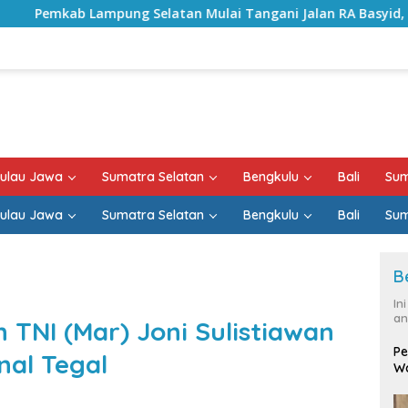
atan Mulai Tangani Jalan RA Basyid, Kontrak Proyek Sudah R
ulau Jawa
Sumatra Selatan
Bengkulu
Bali
Sum
ulau Jawa
Sumatra Selatan
Bengkulu
Bali
Sum
B
In
an
 TNI (Mar) Joni Sulistiawan
Pe
nal Tegal
Wa