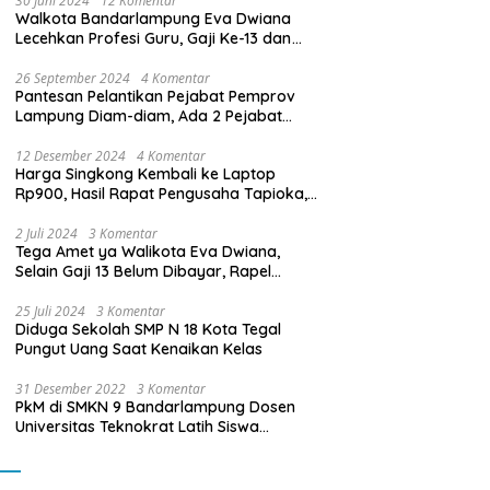
30 Juni 2024
12 Komentar
Walkota Bandarlampung Eva Dwiana
Lecehkan Profesi Guru, Gaji Ke-13 dan
THR Tidak Dibayarkan
26 September 2024
4 Komentar
Pantesan Pelantikan Pejabat Pemprov
Lampung Diam-diam, Ada 2 Pejabat
yang Dilantik Masih Golongan III/b
12 Desember 2024
4 Komentar
Harga Singkong Kembali ke Laptop
Rp900, Hasil Rapat Pengusaha Tapioka,
Petani Singkong dengan Pj. Gubernur
Lampung
2 Juli 2024
3 Komentar
Tega Amet ya Walikota Eva Dwiana,
Selain Gaji 13 Belum Dibayar, Rapel
Kenaikan Gaji 2 Bulan Juga Belum
Dibayar
25 Juli 2024
3 Komentar
Diduga Sekolah SMP N 18 Kota Tegal
Pungut Uang Saat Kenaikan Kelas
31 Desember 2022
3 Komentar
PkM di SMKN 9 Bandarlampung Dosen
Universitas Teknokrat Latih Siswa
Membuat Program Mobil RC Berbasis IoT