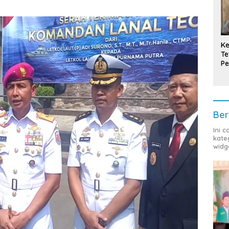
Ke
Te
Pe
T
Ber
Ini 
kate
widg