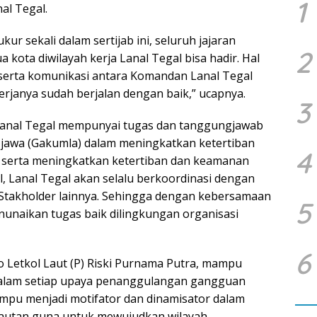
1
al Tegal.
r sekali dalam sertijab ini, seluruh jajaran
2
 kota diwilayah kerja Lanal Tegal bisa hadir. Hal
, serta komunikasi antara Komandan Lanal Tegal
erjanya sudah berjalan dengan baik,” ucapnya.
3
anal Tegal mempunyai tugas dan tanggungjawab
 jawa (Gakumla) dalam meningkatkan ketertiban
4
 serta meningkatkan ketertiban dan keamanan
l, Lanal Tegal akan selalu berkoordinasi dengan
n Stakholder lainnya. Sehingga dengan kebersamaan
5
unaikan tugas baik dilingkungan organisasi
6
Letkol Laut (P) Riski Purnama Putra, mampu
n dalam setiap upaya penanggulangan gangguan
mpu menjadi motifator dan dinamisator dalam
utan guna untuk mewujudkan wilayah