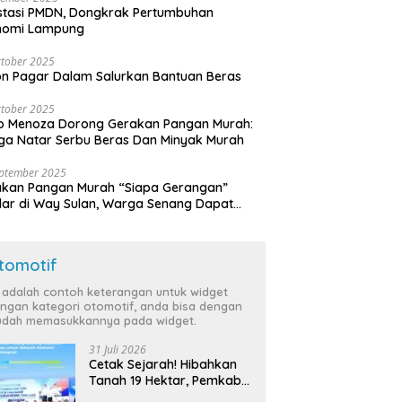
stasi PMDN, Dongkrak Pertumbuhan
nomi Lampung
tober 2025
n Pagar Dalam Salurkan Bantuan Beras
tober 2025
o Menoza Dorong Gerakan Pangan Murah:
a Natar Serbu Beras Dan Minyak Murah
eptember 2025
akan Pangan Murah “Siapa Gerangan”
lar di Way Sulan, Warga Senang Dapat
a Bersubsidi
tomotif
i adalah contoh keterangan untuk widget
ngan kategori otomotif, anda bisa dengan
dah memasukkannya pada widget.
31 Juli 2026
Cetak Sejarah! Hibahkan
Tanah 19 Hektar, Pemkab
Tulang Bawang Siap