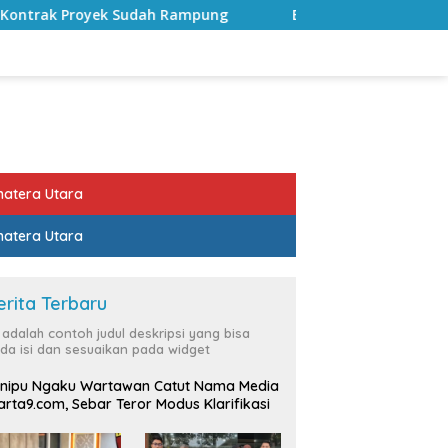
ampung
Bulan Kemerdekaan, Bupati Lampung Selatan A
atera Utara
atera Utara
erita Terbaru
i adalah contoh judul deskripsi yang bisa
da isi dan sesuaikan pada widget
nipu Ngaku Wartawan Catut Nama Media
rta9.com, Sebar Teror Modus Klarifikasi