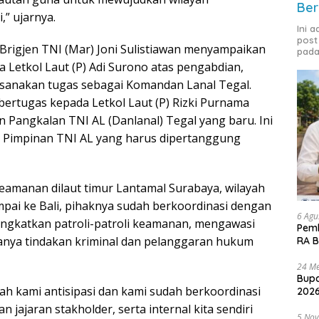
Ber
” ujarnya.
Ini 
post
Brigjen TNI (Mar) Joni Sulistiawan menyampaikan
pada
Letkol Laut (P) Adi Surono atas pengabdian,
aksanakan tugas sebagai Komandan Lanal Tegal.
ertugas kepada Letkol Laut (P) Rizki Purnama
 Pangkalan TNI AL (Danlanal) Tegal yang baru. Ini
 Pimpinan TNI AL yang harus dipertanggung
keamanan dilaut timur Lantamal Surabaya, wilayah
pai ke Bali, pihaknya sudah berkoordinasi dengan
6 Agu
ingkatkan patroli-patroli keamanan, mengawasi
Pemk
danya tindakan kriminal dan pelanggaran hukum
RA B
24 Me
Bupa
dah kami antisipasi dan kami sudah berkoordinasi
2026
n jajaran stakholder, serta internal kita sendiri
5 No