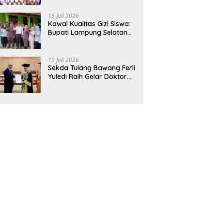
Hadirkan Sekolah Nasional
Terintegrasi Pertama di
16 Juli 2026
Lampung
Kawal Kualitas Gizi Siswa:
Bupati Lampung Selatan
dan Kajati Lampung Tinjau
Langsung Program Makan
Bergizi Gratis di Natar
15 Juli 2026
Sekda Tulang Bawang Ferli
Yuledi Raih Gelar Doktor
Unila, Angkat Model P4GN
Berbasis Kearifan Lokal