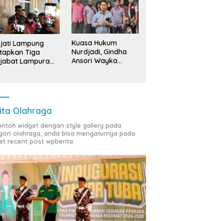
Kuasa Hukum
jati Lampung
Nurdjadi, Gindha
tapkan Tiga
Ansori Wayka
jabat Lampura
Laporkan
ersangka
Penyerobotan
Tanah ke Polda
Lampung
ita Olahraga
contoh widget dengan style gallery pada
gori olahraga, anda bisa mengaturnya pada
et recent post wpberita.