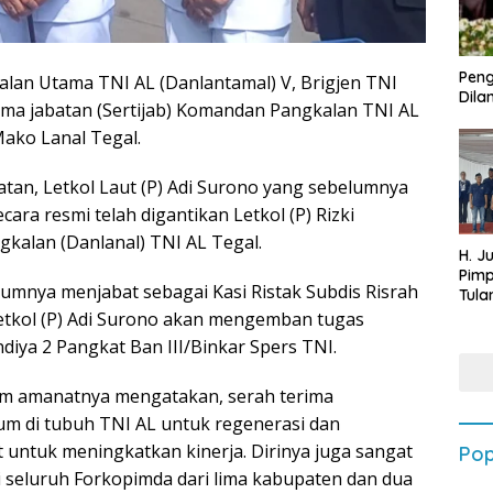
Peng
an Utama TNI AL (Danlantamal) V, Brigjen TNI
Dilan
rima jabatan (Sertijab) Komandan Pangkalan TNI AL
Mako Lanal Tegal.
atan, Letkol Laut (P) Adi Surono yang sebelumnya
cara resmi telah digantikan Letkol (P) Rizki
alan (Danlanal) TNI AL Tegal.
H. J
Pim
lumnya menjabat sebagai Kasi Ristak Subdis Risrah
Tula
Targ
etkol (P) Adi Surono akan mengemban tugas
Terb
iya 2 Pangkat Ban III/Binkar Spers TNI.
202
alam amanatnya mengatakan, serah terima
m di tubuh TNI AL untuk regenerasi dan
 untuk meningkatkan kinerja. Dirinya juga sangat
Pop
ri seluruh Forkopimda dari lima kabupaten dan dua