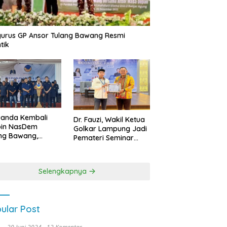
urus GP Ansor Tulang Bawang Resmi
tik
uanda Kembali
Dr. Fauzi, Wakil Ketua
pin NasDem
Golkar Lampung Jadi
ng Bawang,
Pemateri Seminar
etkan Kursi DPRD
Nasional FEB Unila,
anyak di Pemilu
Membangun Fondasi
9
Kuat Melalui 4 Pilar
Selengkapnya
Kebangsaan
ular Post