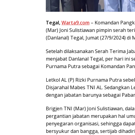
Tegal,
Warta9.com
– Komandan Pangkal
(Mar) Joni Sulistiawan pimpin serah te
(Danlanal) Tegal, Jumat (27/9/2024) di 
Setelah dilaksanakan Serah Terima Jab
menjabat Danlanal Tegal, per hari ini se
Purnama Putra sebagai Komandan Pangk
Letkol AL (P) Rizki Purnama Putra sebe
Disjarahal Mabes TNI AL. Sedangkan L
dengan jabatan barunya sebagai Paband
Brigjen TNI (Mar) Joni Sulistiawan, d
pergantian jabatan merupakan hal umu
penyegaran organisasi, sehingga dapat
bersyukur dan bangga, sertijab dihadi