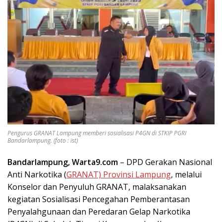
Pengurus GRANAT Lampung memberi sosialisasi P4GN di STKIP PGRI
Bandarlampung. (foto : ist)
Bandarlampung, Warta9.com
– DPD Gerakan Nasional
Anti Narkotika (
GRANAT) Provinsi Lampung
, melalui
Konselor dan Penyuluh GRANAT, malaksanakan
kegiatan Sosialisasi Pencegahan Pemberantasan
Penyalahgunaan dan Peredaran Gelap Narkotika