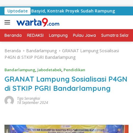
Langsung ke konten
lan RA Basyid, Kontrak Proyek Sudah Rampung
Uptodate
Bulan K
Beranda
REDAKSI
Lampung
Pulau Jawa
Sumatra Selata
Beranda
Bandarlampung
GRANAT Lampung Sosialisasi
P4GN di STKIP PGRI Bandarlampung
Bandarlampung
,
Jabodetabek
,
Pendidikan
GRANAT Lampung Sosialisasi P4GN
di STKIP PGRI Bandarlampung
Tiga Serangkai
18 September 2024