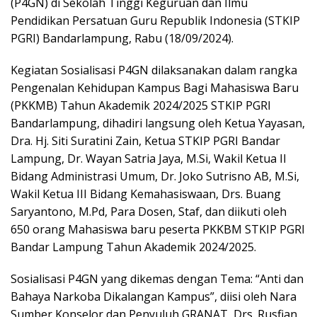
(P4GN) di Sekolah Tinggi Keguruan dan Ilmu
Pendidikan Persatuan Guru Republik Indonesia (STKIP
PGRI) Bandarlampung, Rabu (18/09/2024).
Kegiatan Sosialisasi P4GN dilaksanakan dalam rangka
Pengenalan Kehidupan Kampus Bagi Mahasiswa Baru
(PKKMB) Tahun Akademik 2024/2025 STKIP PGRI
Bandarlampung, dihadiri langsung oleh Ketua Yayasan,
Dra. Hj. Siti Suratini Zain, Ketua STKIP PGRI Bandar
Lampung, Dr. Wayan Satria Jaya, M.Si, Wakil Ketua II
Bidang Administrasi Umum, Dr. Joko Sutrisno AB, M.Si,
Wakil Ketua III Bidang Kemahasiswaan, Drs. Buang
Saryantono, M.Pd, Para Dosen, Staf, dan diikuti oleh
650 orang Mahasiswa baru peserta PKKBM STKIP PGRI
Bandar Lampung Tahun Akademik 2024/2025.
Sosialisasi P4GN yang dikemas dengan Tema: “Anti dan
Bahaya Narkoba Dikalangan Kampus”, diisi oleh Nara
Sumber Konselor dan Penyuluh GRANAT, Drs. Rusfian