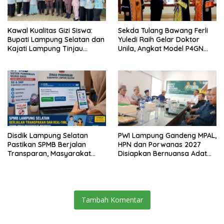
Kawal Kualitas Gizi Siswa:
Sekda Tulang Bawang Ferli
Bupati Lampung Selatan dan
Yuledi Raih Gelar Doktor
Kajati Lampung Tinjau
Unila, Angkat Model P4GN
Langsung Program Makan
Berbasis Kearifan Lokal
Bergizi Gratis di Natar
Disdik Lampung Selatan
PWI Lampung Gandeng MPAL,
Pastikan SPMB Berjalan
HPN dan Porwanas 2027
Transparan, Masyarakat
Disiapkan Bernuansa Adat
Diminta Waspadai Calo
Sai Bumi Ruwa Jurai
Tambah Komentar