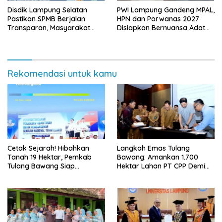
Disdik Lampung Selatan
PWI Lampung Gandeng MPAL,
Pastikan SPMB Berjalan
HPN dan Porwanas 2027
Transparan, Masyarakat
Disiapkan Bernuansa Adat
Diminta Waspadai Calo
Sai Bumi Ruwa Jurai
Rekomendasi untuk kamu
Cetak Sejarah! Hibahkan
Langkah Emas Tulang
Tanah 19 Hektar, Pemkab
Bawang: Amankan 1.700
Tulang Bawang Siap
Hektar Lahan PT CPP Demi
Hadirkan Sekolah Nasional
Kembangkan Kawasan
Terintegrasi Pertama di
Ekonomi Biru
Lampung