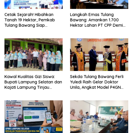
Cetak Sejarah! Hibahkan
Langkah Emas Tulang
Tanah 19 Hektar, Pemkab
Bawang: Amankan 1.700
Tulang Bawang Siap
Hektar Lahan PT CPP Demi
Hadirkan Sekolah Nasional
Kembangkan Kawasan
Terintegrasi Pertama di
Ekonomi Biru
Lampung
Kawal Kualitas Gizi Siswa:
Sekda Tulang Bawang Ferli
Bupati Lampung Selatan dan
Yuledi Raih Gelar Doktor
Kajati Lampung Tinjau
Unila, Angkat Model P4GN
Langsung Program Makan
Berbasis Kearifan Lokal
Bergizi Gratis di Natar