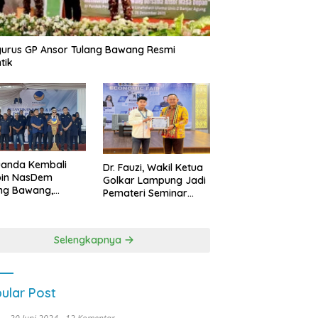
urus GP Ansor Tulang Bawang Resmi
tik
uanda Kembali
Dr. Fauzi, Wakil Ketua
pin NasDem
Golkar Lampung Jadi
ng Bawang,
Pemateri Seminar
etkan Kursi DPRD
Nasional FEB Unila,
anyak di Pemilu
Membangun Fondasi
9
Kuat Melalui 4 Pilar
Selengkapnya
Kebangsaan
ular Post