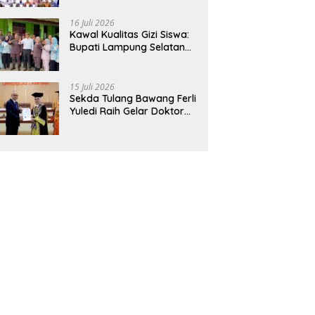
Hadirkan Sekolah Nasional
Terintegrasi Pertama di
16 Juli 2026
Lampung
Kawal Kualitas Gizi Siswa:
Bupati Lampung Selatan
dan Kajati Lampung Tinjau
Langsung Program Makan
Bergizi Gratis di Natar
15 Juli 2026
Sekda Tulang Bawang Ferli
Yuledi Raih Gelar Doktor
Unila, Angkat Model P4GN
Berbasis Kearifan Lokal