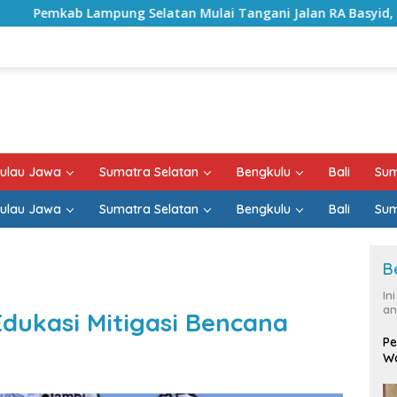
elatan Mulai Tangani Jalan RA Basyid, Kontrak Proyek Sudah
ulau Jawa
Sumatra Selatan
Bengkulu
Bali
Sum
ulau Jawa
Sumatra Selatan
Bengkulu
Bali
Sum
B
In
an
dukasi Mitigasi Bencana
Pe
Wa