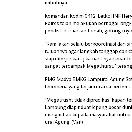
imbuhnya.
Komandan Kodim 0412, Letkol INF Her
Polres telah melakukan berbagai lan
pendistribusian air bersih, gotong royo
“Kami akan selalu berkoordinasi dan s
tujuannya agar langkah tanggap dan c
siap diterjunkan jika nantinya benar t
sangat terdampak Megathurst,” terang
PMG Madya BMKG Lampura, Agung Set
fenomena yang terjadi di area pertemu
“Megatrusht tidak dipredikasi kapan ter
Lampung diapit duat lepeng besar duni
mengimbau kepada masyarakat untuk tid
urai Agung. (Van)