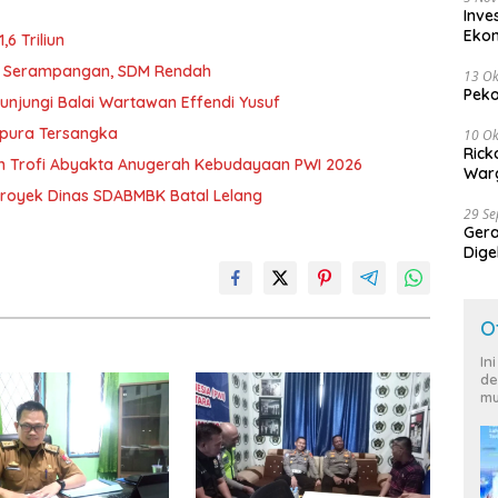
Inve
Eko
6 Triliun
D Serampangan, SDM Rendah
13 Ok
Peko
unjungi Balai Wartawan Effendi Yusuf
mpura Tersangka
10 Ok
Rick
h Trofi Abyakta Anugerah Kebudayaan PWI 2026
Warg
royek Dinas SDABMBK Batal Lelang
29 S
Ger
Dige
Harg
O
In
de
mu