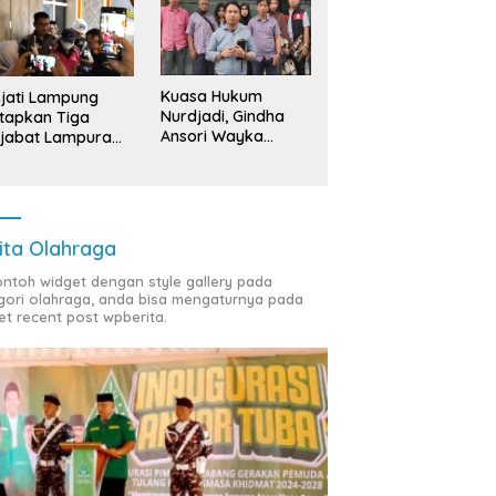
Kuasa Hukum
jati Lampung
Nurdjadi, Gindha
tapkan Tiga
Ansori Wayka
jabat Lampura
Laporkan
ersangka
Penyerobotan
Tanah ke Polda
Lampung
ita Olahraga
contoh widget dengan style gallery pada
gori olahraga, anda bisa mengaturnya pada
et recent post wpberita.