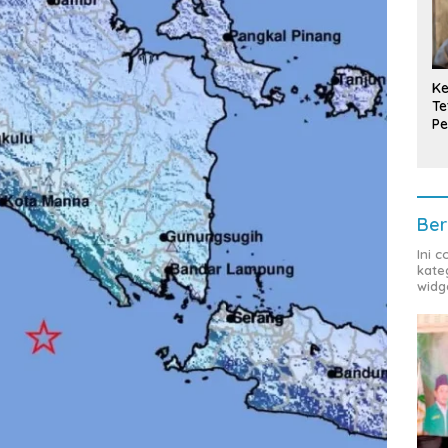
Ke
Te
Pe
T
Ber
Ini 
kate
widg