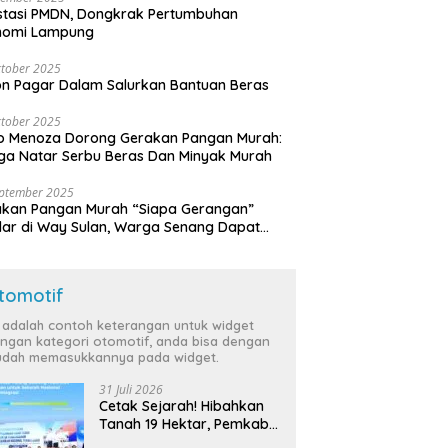
stasi PMDN, Dongkrak Pertumbuhan
nomi Lampung
tober 2025
n Pagar Dalam Salurkan Bantuan Beras
tober 2025
o Menoza Dorong Gerakan Pangan Murah:
a Natar Serbu Beras Dan Minyak Murah
eptember 2025
akan Pangan Murah “Siapa Gerangan”
lar di Way Sulan, Warga Senang Dapat
a Bersubsidi
tomotif
i adalah contoh keterangan untuk widget
ngan kategori otomotif, anda bisa dengan
dah memasukkannya pada widget.
31 Juli 2026
Cetak Sejarah! Hibahkan
Tanah 19 Hektar, Pemkab
Tulang Bawang Siap