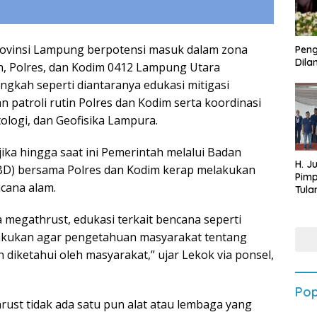
rovinsi Lampung berpotensi masuk dalam zona
Peng
Dilan
, Polres, dan Kodim 0412 Lampung Utara
ngkah seperti diantaranya edukasi mitigasi
patroli rutin Polres dan Kodim serta koordinasi
ologi, dan Geofisika Lampura.
ika hingga saat ini Pemerintah melalui Badan
H. J
D) bersama Polres dan Kodim kerap melakukan
Pim
ncana alam.
Tula
Targ
Terb
 megathrust, edukasi terkait bencana seperti
202
ilakukan agar pengetahuan masyarakat tentang
n diketahui oleh masyarakat,” ujar Lekok via ponsel,
Pop
ust tidak ada satu pun alat atau lembaga yang