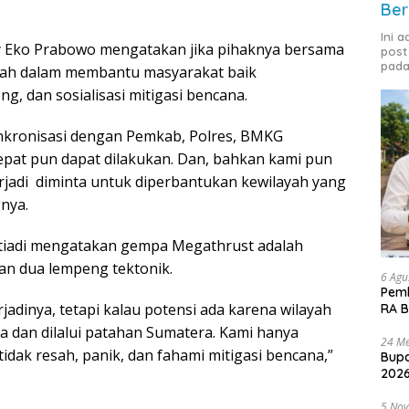
Ber
Ini 
y Eko Prabowo mengatakan jika pihaknya bersama
post
pada
gkah dalam membantu masyarakat baik
ng, dan sosialisasi mitigasi bencana.
inkronisasi dengan Pemkab, Polres, BMKG
epat pun dapat dilakukan. Dan, bahkan kami pun
erjadi diminta untuk diperbantukan kewilayah yang
nya.
iadi mengatakan gempa Megathrust adalah
an dua lempeng tektonik.
6 Agu
Pemk
jadinya, tetapi kalau potensi ada karena wilayah
RA B
a dan dilalui patahan Sumatera. Kami hanya
24 Me
ak resah, panik, dan fahami mitigasi bencana,”
Bupa
2026
5 No