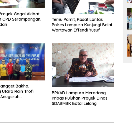
Proyek Gagal Akibat
 OPD Serampangan,
Temu Pamit, Kasat Lantas
dah
Polres Lampura Kunjungi Balai
Wartawan Effendi Yusuf
Cangget Bakha,
Utara Raih Trofi
BPKAD Lampura Meradang
 Anugerah
Imbas Puluhan Proyek Dinas
aan PWI 2026
SDABMBK Batal Lelang