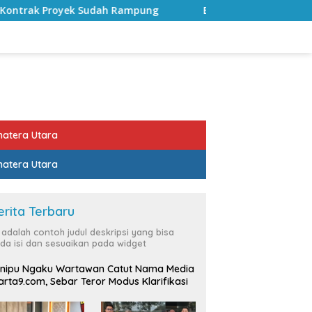
 Rampung
Bulan Kemerdekaan, Bupati Lampung Selatan
atera Utara
atera Utara
erita Terbaru
i adalah contoh judul deskripsi yang bisa
da isi dan sesuaikan pada widget
nipu Ngaku Wartawan Catut Nama Media
rta9.com, Sebar Teror Modus Klarifikasi