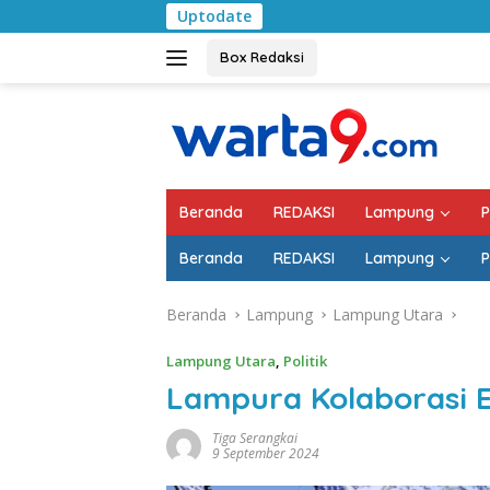
Langsung
Uptodate
Pemkab Lampung S
ke
konten
Box Redaksi
Beranda
REDAKSI
Lampung
P
Beranda
REDAKSI
Lampung
P
Beranda
Lampung
Lampung Utara
Lampung Utara
,
Politik
Lampura Kolaborasi E
Tiga Serangkai
9 September 2024