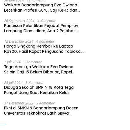
30 Juni 2024
12 Komentar
Walkota Bandarlampung Eva Dwiana
Lecehkan Profesi Guru, Gaji Ke-13 dan
THR Tidak Dibayarkan
26 September 2024
4 Komentar
Pantesan Pelantikan Pejabat Pemprov
Lampung Diam-diam, Ada 2 Pejabat
yang Dilantik Masih Golongan III/b
12 Desember 2024
4 Komentar
Harga Singkong Kembali ke Laptop
Rp900, Hasil Rapat Pengusaha Tapioka,
Petani Singkong dengan Pj. Gubernur
Lampung
2 Juli 2024
3 Komentar
Tega Amet ya Walikota Eva Dwiana,
Selain Gaji 13 Belum Dibayar, Rapel
Kenaikan Gaji 2 Bulan Juga Belum
Dibayar
25 Juli 2024
3 Komentar
Diduga Sekolah SMP N 18 Kota Tegal
Pungut Uang Saat Kenaikan Kelas
31 Desember 2022
3 Komentar
PkM di SMKN 9 Bandarlampung Dosen
Universitas Teknokrat Latih Siswa
Membuat Program Mobil RC Berbasis IoT