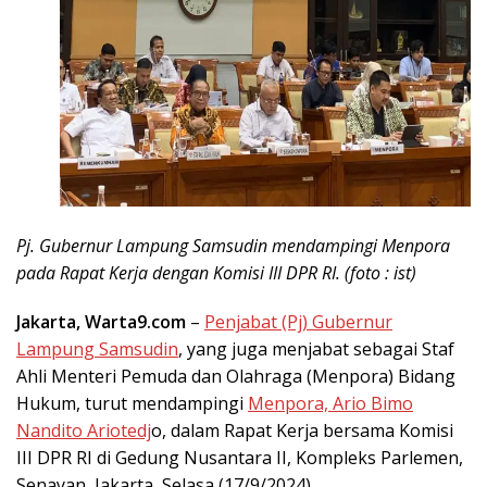
Pj. Gubernur Lampung Samsudin mendampingi Menpora
pada Rapat Kerja dengan Komisi III DPR RI. (foto : ist)
Jakarta, Warta9.com
–
Penjabat (Pj) Gubernur
Lampung Samsudin
, yang juga menjabat sebagai Staf
Ahli Menteri Pemuda dan Olahraga (Menpora) Bidang
Hukum, turut mendampingi
Menpora, Ario Bimo
Nandito Ariotedj
o, dalam Rapat Kerja bersama Komisi
III DPR RI di Gedung Nusantara II, Kompleks Parlemen,
Senayan, Jakarta, Selasa (17/9/2024).