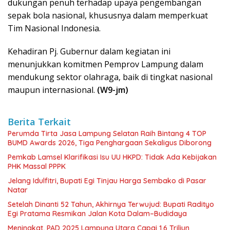
dukungan penuh terhadap upaya pengembangan
sepak bola nasional, khususnya dalam memperkuat
Tim Nasional Indonesia.
Kehadiran Pj. Gubernur dalam kegiatan ini
menunjukkan komitmen Pemprov Lampung dalam
mendukung sektor olahraga, baik di tingkat nasional
maupun internasional.
(W9-jm)
Berita Terkait
Perumda Tirta Jasa Lampung Selatan Raih Bintang 4 TOP
BUMD Awards 2026, Tiga Penghargaan Sekaligus Diborong
Pemkab Lamsel Klarifikasi Isu UU HKPD: Tidak Ada Kebijakan
PHK Massal PPPK
Jelang Idulfitri, Bupati Egi Tinjau Harga Sembako di Pasar
Natar
Setelah Dinanti 52 Tahun, Akhirnya Terwujud: Bupati Radityo
Egi Pratama Resmikan Jalan Kota Dalam–Budidaya
Meningkat, PAD 2025 Lampung Utara Capai 1,6 Triliun