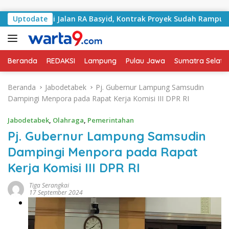
Langsung ke konten
angani Jalan RA Basyid, Kontrak Proyek Sudah Rampung
Uptodate
Beranda
REDAKSI
Lampung
Pulau Jawa
Sumatra Selata
Beranda
Jabodetabek
Pj. Gubernur Lampung Samsudin
Dampingi Menpora pada Rapat Kerja Komisi III DPR RI
Jabodetabek
,
Olahraga
,
Pemerintahan
Pj. Gubernur Lampung Samsudin
Dampingi Menpora pada Rapat
Kerja Komisi III DPR RI
Tiga Serangkai
17 September 2024