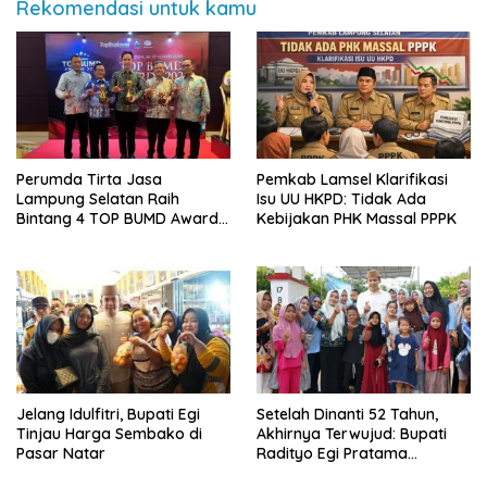
Rekomendasi untuk kamu
Perumda Tirta Jasa
Pemkab Lamsel Klarifikasi
Lampung Selatan Raih
Isu UU HKPD: Tidak Ada
Bintang 4 TOP BUMD Awards
Kebijakan PHK Massal PPPK
2026, Tiga Penghargaan
Sekaligus Diborong
Jelang Idulfitri, Bupati Egi
Setelah Dinanti 52 Tahun,
Tinjau Harga Sembako di
Akhirnya Terwujud: Bupati
Pasar Natar
Radityo Egi Pratama
Resmikan Jalan Kota