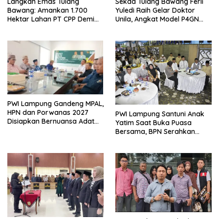
Langkah Emas Tulang
Sekda Tulang Bawang Ferli
Bawang: Amankan 1.700
Yuledi Raih Gelar Doktor
Hektar Lahan PT CPP Demi
Unila, Angkat Model P4GN
Kembangkan Kawasan
Berbasis Kearifan Lokal
Ekonomi Biru
PWI Lampung Gandeng MPAL,
HPN dan Porwanas 2027
PWI Lampung Santuni Anak
Disiapkan Bernuansa Adat
Yatim Saat Buka Puasa
Sai Bumi Ruwa Jurai
Bersama, BPN Serahkan
Sertifikat Tanah Kantor