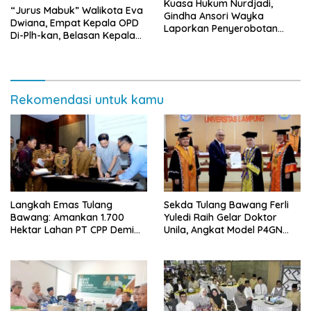
Kuasa Hukum Nurdjadi,
“Jurus Mabuk” Walikota Eva
Gindha Ansori Wayka
Dwiana, Empat Kepala OPD
Laporkan Penyerobotan
Di-Plh-kan, Belasan Kepala
Tanah ke Polda Lampung
SD dan SMP Rangkap
Jabatan Plt
Rekomendasi untuk kamu
Langkah Emas Tulang
Sekda Tulang Bawang Ferli
Bawang: Amankan 1.700
Yuledi Raih Gelar Doktor
Hektar Lahan PT CPP Demi
Unila, Angkat Model P4GN
Kembangkan Kawasan
Berbasis Kearifan Lokal
Ekonomi Biru