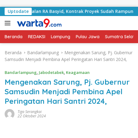
Langsung ke konten
ani Jalan RA Basyid, Kontrak Proyek Sudah Rampung
Uptodate
Beranda
REDAKSI
Lampung
Pulau Jawa
Sumatra Selata
Beranda
Bandarlampung
Mengenakan Sarung, Pj. Gubernur
Samsudin Menjadi Pembina Apel Peringatan Hari Santri 2024,
Bandarlampung
,
Jabodetabek
,
Keagamaan
Mengenakan Sarung, Pj. Gubernur
Samsudin Menjadi Pembina Apel
Peringatan Hari Santri 2024,
Tiga Serangkai
22 Oktober 2024