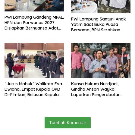
PWI Lampung Gandeng MPAL,
PWI Lampung Santuni Anak
HPN dan Porwanas 2027
Yatim Saat Buka Puasa
Disiapkan Bernuansa Adat
Bersama, BPN Serahkan
Sai Bumi Ruwa Jurai
Sertifikat Tanah Kantor
“Jurus Mabuk” Walikota Eva
Kuasa Hukum Nurdjadi,
Dwiana, Empat Kepala OPD
Gindha Ansori Wayka
Di-Plh-kan, Belasan Kepala
Laporkan Penyerobotan
SD dan SMP Rangkap
Tanah ke Polda Lampung
Jabatan Plt
Tambah Komentar