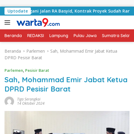
Langsung ke konten
 Tangani Jalan RA Basyid, Kontrak Proyek Sudah Rampung
Uptodate
Beranda
REDAKSI
Lampung
Pulau Jawa
Sumatra Selata
Beranda
Parlemen
Sah, Mohammad Emir Jabat Ketua
DPRD Pesisir Barat
Parlemen
,
Pesisir Barat
Sah, Mohammad Emir Jabat Ketua
DPRD Pesisir Barat
Tiga Serangkai
14 Oktober 2024