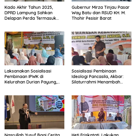
Kado Akhir Tahun 2025,
Gubernur Mirza Tinjau Pasar
DPRD Lampung Sahkan
Way Batu dan RSUD KH. M.
Delapan Perda Termasuk
Thohir Pesisir Barat
Perda Ubi Kayu
Laksanakan Sosialisasi
Sosialisasi Pembinaan
Pembinaan IPWK di
Ideologi Pancasila, Akbar:
Kelurahan Durian Payung,
Silaturrahmi Menambah
Yuhadi Ajak Warga Dukung
Rejeki
Program Pemerintah
Nasrullah Yusuf Bagi Cerita
Heti Friskatati, Lakukan