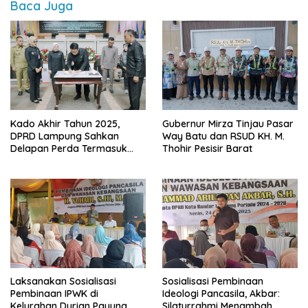
Baca Juga
Kado Akhir Tahun 2025,
Gubernur Mirza Tinjau Pasar
DPRD Lampung Sahkan
Way Batu dan RSUD KH. M.
Delapan Perda Termasuk
Thohir Pesisir Barat
Perda Ubi Kayu
Laksanakan Sosialisasi
Sosialisasi Pembinaan
Pembinaan IPWK di
Ideologi Pancasila, Akbar:
Kelurahan Durian Payung,
Silaturrahmi Menambah