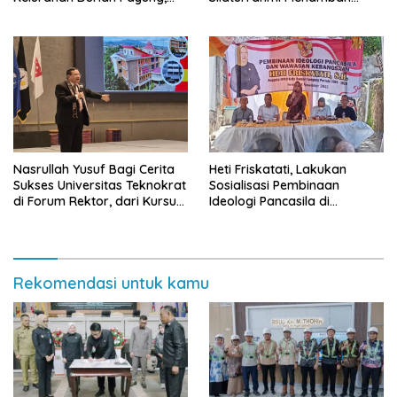
Yuhadi Ajak Warga Dukung
Rejeki
Program Pemerintah
Nasrullah Yusuf Bagi Cerita
Heti Friskatati, Lakukan
Sukses Universitas Teknokrat
Sosialisasi Pembinaan
di Forum Rektor, dari Kursus
Ideologi Pancasila di
hingga Kampus Terbaik
Kelurahan Bukit Kemiling
ASEAN
Permai
Rekomendasi untuk kamu