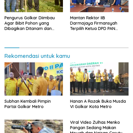
Pengurus Golkar Diimbau
Mantan Rektor IIB
Agar Bibit Pohon yang
Darmajaya Firmansyah
Dibagikan Ditanam dan
Terpilih Ketua DPD PAN
Dirawat
Bandarlampung
Rekomendasi untuk kamu
Subhan Kembali Pimpin
Hanan A Rozak Buka Musda
Partai Golkar Metro
VI Golkar Kota Metro
Viral Video Zulhas Menko
Pangan Sedang Makan
Mewah dan Ngisap Cerutu di