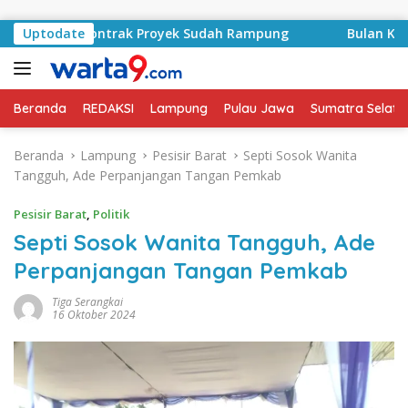
Langsung ke konten
asyid, Kontrak Proyek Sudah Rampung
Uptodate
Bulan Kemerdek
Beranda
REDAKSI
Lampung
Pulau Jawa
Sumatra Selata
Beranda
Lampung
Pesisir Barat
Septi Sosok Wanita
Tangguh, Ade Perpanjangan Tangan Pemkab
Pesisir Barat
,
Politik
Septi Sosok Wanita Tangguh, Ade
Perpanjangan Tangan Pemkab
Tiga Serangkai
16 Oktober 2024