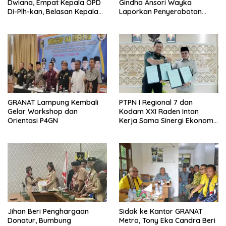
Dwiana, Empat Kepala OPD
Gindha Ansori Wayka
Di-Plh-kan, Belasan Kepala
Laporkan Penyerobotan
SD dan SMP Rangkap
Tanah ke Polda Lampung
Jabatan Plt
GRANAT Lampung Kembali
PTPN I Regional 7 dan
Gelar Workshop dan
Kodam XXI Raden Intan
Orientasi P4GN
Kerja Sama Sinergi Ekonomi
dan Keamanan
Jihan Beri Penghargaan
‎Sidak ke Kantor GRANAT
Donatur, Bumbung
Metro, Tony Eka Candra Beri