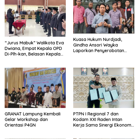
Kuasa Hukum Nurdjadi,
“Jurus Mabuk” Walikota Eva
Gindha Ansori Wayka
Dwiana, Empat Kepala OPD
Laporkan Penyerobotan
Di-Plh-kan, Belasan Kepala
Tanah ke Polda Lampung
SD dan SMP Rangkap
Jabatan Plt
GRANAT Lampung Kembali
PTPN I Regional 7 dan
Gelar Workshop dan
Kodam XXI Raden Intan
Orientasi P4GN
Kerja Sama Sinergi Ekonomi
dan Keamanan