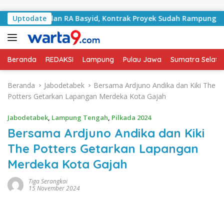
Langsung ke konten
i Jalan RA Basyid, Kontrak Proyek Sudah Rampung
Uptodate
Bul
Beranda
REDAKSI
Lampung
Pulau Jawa
Sumatra Selata
Beranda
Jabodetabek
Bersama Ardjuno Andika dan Kiki The
Potters Getarkan Lapangan Merdeka Kota Gajah
Jabodetabek
,
Lampung Tengah
,
Pilkada 2024
Bersama Ardjuno Andika dan Kiki
The Potters Getarkan Lapangan
Merdeka Kota Gajah
Tiga Serangkai
15 November 2024