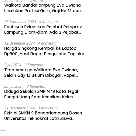
30 Juni 2024
12 Komentar
Walkota Bandarlampung Eva Dwiana
Lecehkan Profesi Guru, Gaji Ke-13 dan
THR Tidak Dibayarkan
26 September 2024
4 Komentar
Pantesan Pelantikan Pejabat Pemprov
Lampung Diam-diam, Ada 2 Pejabat
yang Dilantik Masih Golongan III/b
12 Desember 2024
4 Komentar
Harga Singkong Kembali ke Laptop
Rp900, Hasil Rapat Pengusaha Tapioka,
Petani Singkong dengan Pj. Gubernur
Lampung
2 Juli 2024
3 Komentar
Tega Amet ya Walikota Eva Dwiana,
Selain Gaji 13 Belum Dibayar, Rapel
Kenaikan Gaji 2 Bulan Juga Belum
Dibayar
25 Juli 2024
3 Komentar
Diduga Sekolah SMP N 18 Kota Tegal
Pungut Uang Saat Kenaikan Kelas
31 Desember 2022
3 Komentar
PkM di SMKN 9 Bandarlampung Dosen
Universitas Teknokrat Latih Siswa
Membuat Program Mobil RC Berbasis IoT