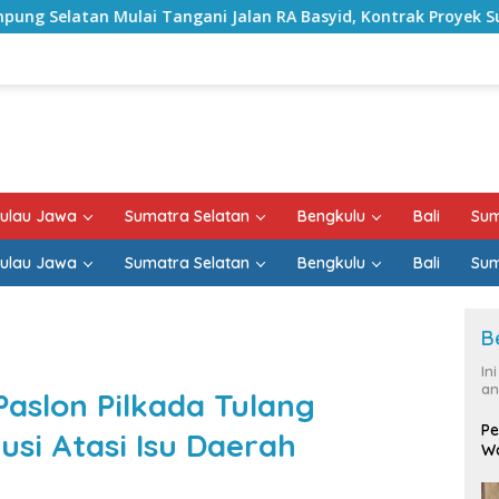
ani Jalan RA Basyid, Kontrak Proyek Sudah Rampung
B
ulau Jawa
Sumatra Selatan
Bengkulu
Bali
Sum
ulau Jawa
Sumatra Selatan
Bengkulu
Bali
Sum
B
In
an
Paslon Pilkada Tulang
Pe
si Atasi Isu Daerah
Wa