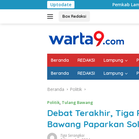
Langsung
Uptodate
Pemkab Lampung Selatan Mulai Tang
ke
konten
Box Redaksi
Beranda
REDAKSI
Lampung
P
Beranda
REDAKSI
Lampung
P
Beranda
Politik
Politik
,
Tulang Bawang
Debat Terakhir, Tiga 
Bawang Paparkan Solu
Tiga Serangkai