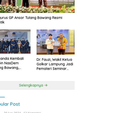
urus GP Ansor Tulang Bawang Resmi
tik
uanda Kembali
Dr. Fauzi, Wakil Ketua
pin NasDem
Golkar Lampung Jadi
ng Bawang,
Pemateri Seminar
etkan Kursi DPRD
Nasional FEB Unila,
anyak di Pemilu
Membangun Fondasi
9
Kuat Melalui 4 Pilar
Selengkapnya
Kebangsaan
ular Post