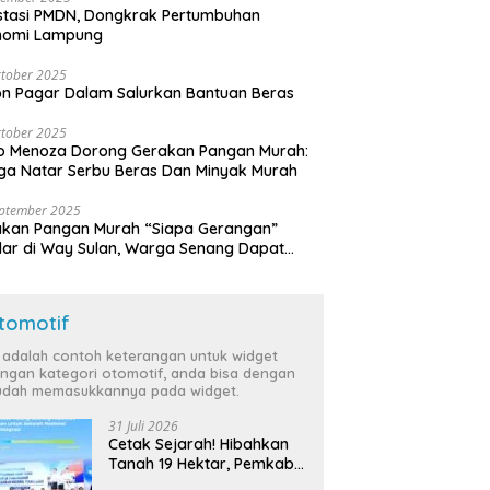
stasi PMDN, Dongkrak Pertumbuhan
nomi Lampung
tober 2025
n Pagar Dalam Salurkan Bantuan Beras
tober 2025
o Menoza Dorong Gerakan Pangan Murah:
a Natar Serbu Beras Dan Minyak Murah
eptember 2025
akan Pangan Murah “Siapa Gerangan”
lar di Way Sulan, Warga Senang Dapat
a Bersubsidi
tomotif
i adalah contoh keterangan untuk widget
ngan kategori otomotif, anda bisa dengan
dah memasukkannya pada widget.
31 Juli 2026
Cetak Sejarah! Hibahkan
Tanah 19 Hektar, Pemkab
Tulang Bawang Siap