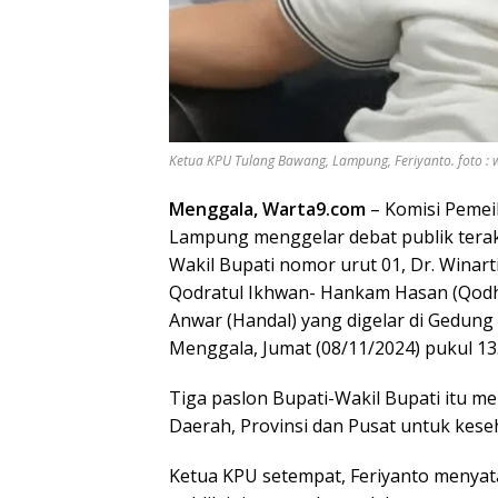
Ketua KPU Tulang Bawang, Lampung, Feriyanto. foto :
Menggala, Warta9.com
– Komisi Peme
Lampung menggelar debat publik terakh
Wakil Bupati nomor urut 01, Dr. Winart
Qodratul Ikhwan- Hankam Hasan (Qodh
Anwar (Handal) yang digelar di Gedu
Menggala, Jumat (08/11/2024) pukul 13
Tiga paslon Bupati-Wakil Bupati itu m
Daerah, Provinsi dan Pusat untuk kes
Ketua KPU setempat, Feriyanto menyata