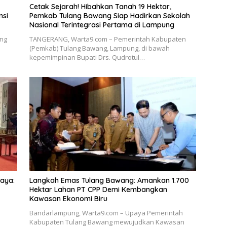
Cetak Sejarah! Hibahkan Tanah 19 Hektar,
nsi
Pemkab Tulang Bawang Siap Hadirkan Sekolah
Nasional Terintegrasi Pertama di Lampung
ng
​TANGERANG, Warta9.com – Pemerintah Kabupaten
(Pemkab) Tulang Bawang, Lampung, di bawah
kepemimpinan Bupati Drs. Qudrotul…
Jaya:
Langkah Emas Tulang Bawang: Amankan 1.700
Hektar Lahan PT CPP Demi Kembangkan
Kawasan Ekonomi Biru
Bandarlampung, Warta9.com – Upaya Pemerintah
Kabupaten Tulang Bawang mewujudkan Kawasan