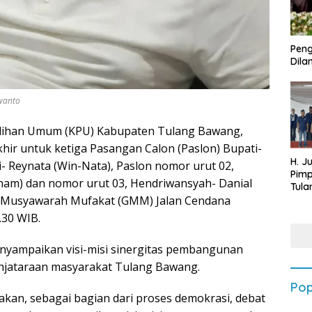
Peng
Dilan
 wanto
ilihan Umum (KPU) Kabupaten Tulang Bawang,
ir untuk ketiga Pasangan Calon (Paslon) Bupati-
H. J
i- Reynata (Win-Nata), Paslon nomor urut 02,
Pim
am) dan nomor urut 03, Hendriwansyah- Danial
Tula
Targ
ng Musyawarah Mufakat (GMM) Jalan Cendana
Terb
.30 WIB.
202
enyampaikan visi-misi sinergitas pembangunan
ehjataraan masyarakat Tulang Bawang.
Pop
kan, sebagai bagian dari proses demokrasi, debat