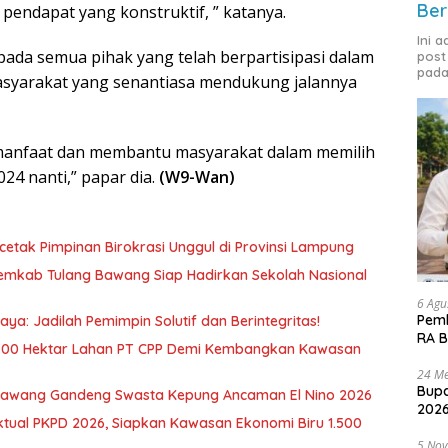
Ber
endapat yang konstruktif, ” katanya.
Ini 
ada semua pihak yang telah berpartisipasi dalam
post
pada
asyarakat yang senantiasa mendukung jalannya
manfaat dan membantu masyarakat dalam memilih
4 nanti,” papar dia.
(W9-Wan)
etak Pimpinan Birokrasi Unggul di Provinsi Lampung
Pemkab Tulang Bawang Siap Hadirkan Sekolah Nasional
6 Agu
Pemk
ya: Jadilah Pemimpin Solutif dan Berintegritas!
RA B
700 Hektar Lahan PT CPP Demi Kembangkan Kawasan
24 Me
Bupa
awang Gandeng Swasta Kepung Ancaman El Nino 2026
2026
ktual PKPD 2026, Siapkan Kawasan Ekonomi Biru 1.500
5 No