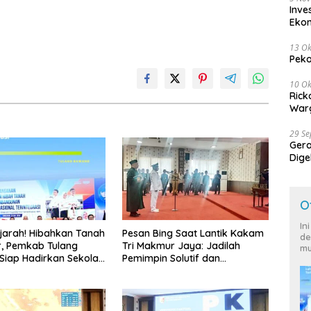
Inve
Eko
13 Ok
Peko
10 Ok
Rick
Warg
29 S
Ger
Dige
Harg
O
In
jarah! Hibahkan Tanah
Pesan Bing Saat Lantik Kakam
de
r, Pemkab Tulang
Tri Makmur Jaya: Jadilah
mu
iap Hadirkan Sekolah
Pemimpin Solutif dan
 Terintegrasi Pertama
Berintegritas!
ung