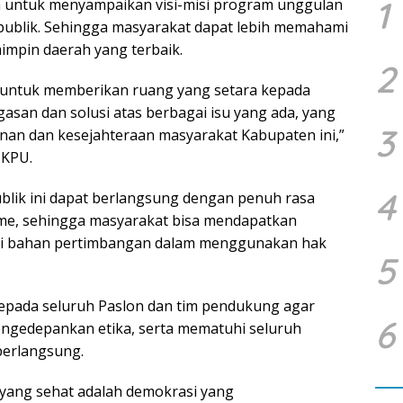
1
na untuk menyampaikan visi-misi program unggulan
 publik. Sehingga masyarakat dapat lebih memahami
mpin daerah yang terbaik.
2
n untuk memberikan ruang yang setara kepada
san dan solusi atas berbagai isu yang ada, yang
3
an dan kesejahteraan masyarakat Kabupaten ini,”
 KPU.
4
blik ini dapat berlangsung dengan penuh rasa
isme, sehingga masyarakat bisa mendapatkan
agai bahan pertimbangan dalam menggunakan hak
5
kepada seluruh Paslon dan tim pendukung agar
6
ngedepankan etika, serta mematuhi seluruh
berlangsung.
 yang sehat adalah demokrasi yang