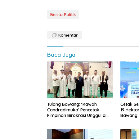
Berita Politik
Komentar
Baca Juga
Tulang Bawang: ‘Kawah
Cetak Se
Candradimuka’ Pencetak
19 Hekta
Pimpinan Birokrasi Unggul di
Bawang S
Provinsi Lampung
Nasional
di Lamp