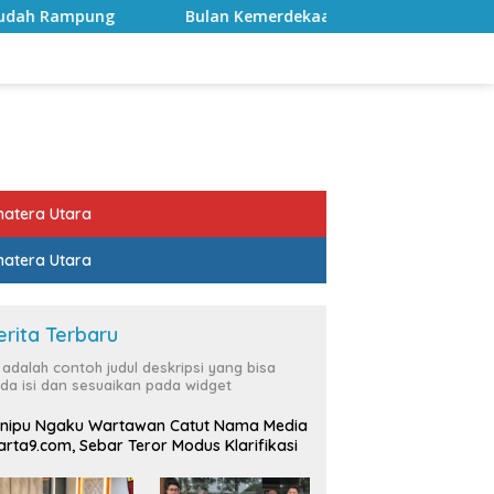
ulan Kemerdekaan, Bupati Lampung Selatan Ajak ASN Perkuat
atera Utara
atera Utara
erita Terbaru
i adalah contoh judul deskripsi yang bisa
da isi dan sesuaikan pada widget
nipu Ngaku Wartawan Catut Nama Media
rta9.com, Sebar Teror Modus Klarifikasi