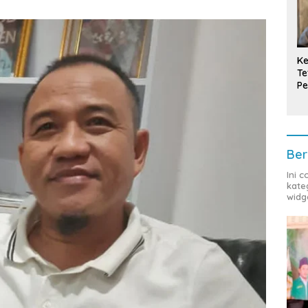
Ke
Te
Pe
T
Ber
Ini 
kate
widg