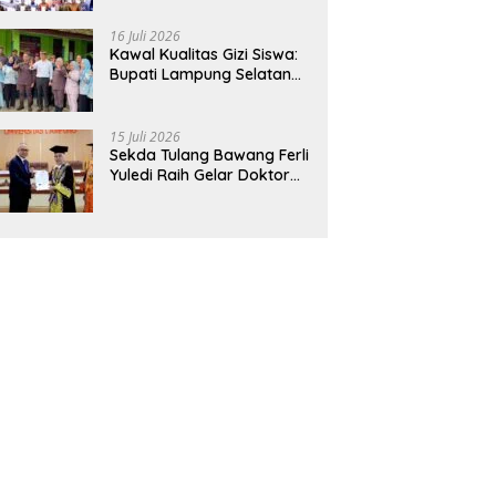
Hadirkan Sekolah Nasional
Terintegrasi Pertama di
16 Juli 2026
Lampung
Kawal Kualitas Gizi Siswa:
Bupati Lampung Selatan
dan Kajati Lampung Tinjau
Langsung Program Makan
Bergizi Gratis di Natar
15 Juli 2026
Sekda Tulang Bawang Ferli
Yuledi Raih Gelar Doktor
Unila, Angkat Model P4GN
Berbasis Kearifan Lokal