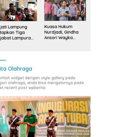
Kuasa Hukum
jati Lampung
Nurdjadi, Gindha
tapkan Tiga
Ansori Wayka
jabat Lampura
Laporkan
ersangka
Penyerobotan
Tanah ke Polda
Lampung
ita Olahraga
contoh widget dengan style gallery pada
gori olahraga, anda bisa mengaturnya pada
et recent post wpberita.