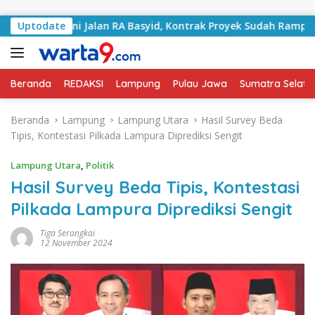
Langsung ke konten
angani Jalan RA Basyid, Kontrak Proyek Sudah Rampung
Uptodate
Beranda
REDAKSI
Lampung
Pulau Jawa
Sumatra Selata
Beranda
Lampung
Lampung Utara
Hasil Survey Beda
Tipis, Kontestasi Pilkada Lampura Diprediksi Sengit
Lampung Utara
,
Politik
Hasil Survey Beda Tipis, Kontestasi
Pilkada Lampura Diprediksi Sengit
Tiga Serangkai
12 November 2024