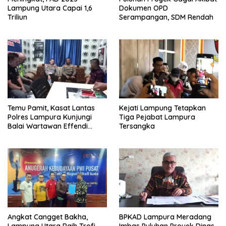
Lampung Utara Capai 1,6
Dokumen OPD
Triliun
Serampangan, SDM Rendah
Temu Pamit, Kasat Lantas
Kejati Lampung Tetapkan
Polres Lampura Kunjungi
Tiga Pejabat Lampura
Balai Wartawan Effendi
Tersangka
Yusuf
Angkat Cangget Bakha,
BPKAD Lampura Meradang
Lampung Utara Raih Trofi
Imbas Puluhan Proyek Dinas