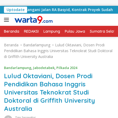
Langsung ke konten
Mulai Tangani Jalan RA Basyid, Kontrak Proyek Sudah Rampun
Uptodate
Beranda
REDAKSI
Lampung
Pulau Jawa
Sumatra Selata
Beranda
Bandarlampung
Lulud Oktaviani, Dosen Prodi
Pendidikan Bahasa Inggris Universitas Teknokrat Studi Doktoral
di Griffith University Australia
Bandarlampung
,
Jabodetabek
,
Pilkada 2024
Lulud Oktaviani, Dosen Prodi
Pendidikan Bahasa Inggris
Universitas Teknokrat Studi
Doktoral di Griffith University
Australia
Tiga Serangkai