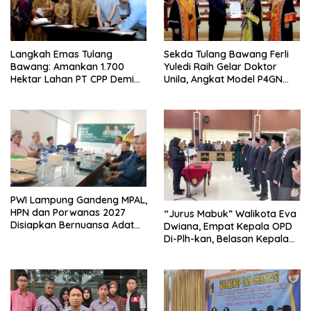
Langkah Emas Tulang
Sekda Tulang Bawang Ferli
Bawang: Amankan 1.700
Yuledi Raih Gelar Doktor
Hektar Lahan PT CPP Demi
Unila, Angkat Model P4GN
Kembangkan Kawasan
Berbasis Kearifan Lokal
Ekonomi Biru
PWI Lampung Gandeng MPAL,
HPN dan Porwanas 2027
“Jurus Mabuk” Walikota Eva
Disiapkan Bernuansa Adat
Dwiana, Empat Kepala OPD
Sai Bumi Ruwa Jurai
Di-Plh-kan, Belasan Kepala
SD dan SMP Rangkap
Jabatan Plt