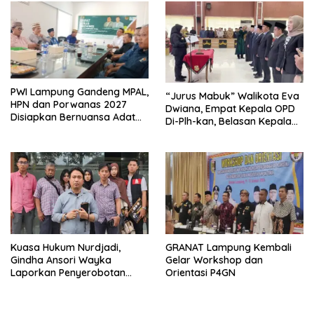
PWI Lampung Gandeng MPAL,
“Jurus Mabuk” Walikota Eva
HPN dan Porwanas 2027
Dwiana, Empat Kepala OPD
Disiapkan Bernuansa Adat
Di-Plh-kan, Belasan Kepala
Sai Bumi Ruwa Jurai
SD dan SMP Rangkap
Jabatan Plt
Kuasa Hukum Nurdjadi,
GRANAT Lampung Kembali
Gindha Ansori Wayka
Gelar Workshop dan
Laporkan Penyerobotan
Orientasi P4GN
Tanah ke Polda Lampung