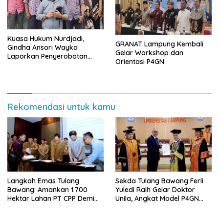
Kuasa Hukum Nurdjadi,
GRANAT Lampung Kembali
Gindha Ansori Wayka
Gelar Workshop dan
Laporkan Penyerobotan
Orientasi P4GN
Tanah ke Polda Lampung
Rekomendasi untuk kamu
Langkah Emas Tulang
Sekda Tulang Bawang Ferli
Bawang: Amankan 1.700
Yuledi Raih Gelar Doktor
Hektar Lahan PT CPP Demi
Unila, Angkat Model P4GN
Kembangkan Kawasan
Berbasis Kearifan Lokal
Ekonomi Biru