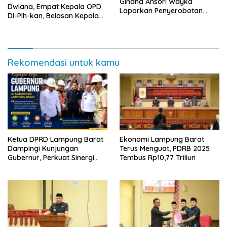
Gindha Ansori Wayka
Dwiana, Empat Kepala OPD
Laporkan Penyerobotan
Di-Plh-kan, Belasan Kepala
Tanah ke Polda Lampung
SD dan SMP Rangkap
Jabatan Plt
Rekomendasi untuk kamu
Ketua DPRD Lampung Barat
Ekonomi Lampung Barat
Dampingi Kunjungan
Terus Menguat, PDRB 2025
Gubernur, Perkuat Sinergi
Tembus Rp10,77 Triliun
Percepatan Pembangunan
Daerah