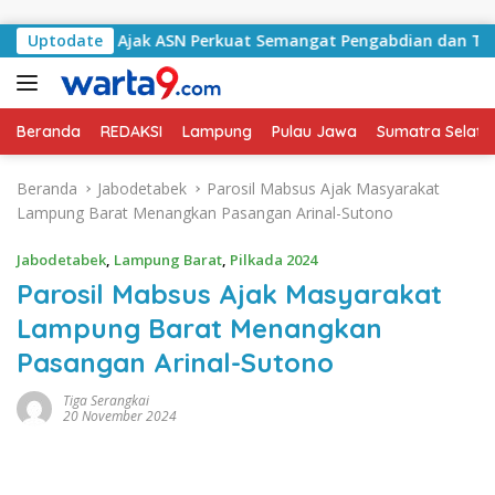
Langsung ke konten
atan Ajak ASN Perkuat Semangat Pengabdian dan Tingkatkan 
Uptodate
Beranda
REDAKSI
Lampung
Pulau Jawa
Sumatra Selata
Beranda
Jabodetabek
Parosil Mabsus Ajak Masyarakat
Lampung Barat Menangkan Pasangan Arinal-Sutono
Jabodetabek
,
Lampung Barat
,
Pilkada 2024
Parosil Mabsus Ajak Masyarakat
Lampung Barat Menangkan
Pasangan Arinal-Sutono
Tiga Serangkai
20 November 2024