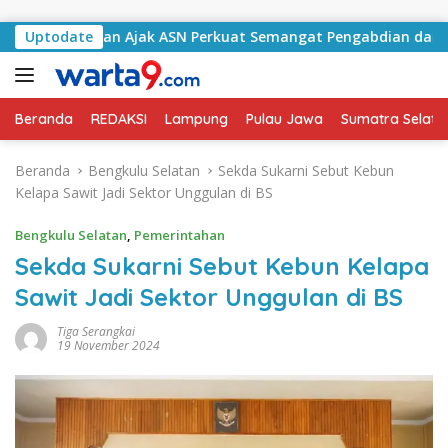
Langsung ke konten
 Selatan Ajak ASN Perkuat Semangat Pengabdian dan Tingkatk
Uptodate
Beranda
REDAKSI
Lampung
Pulau Jawa
Sumatra Selata
Beranda
Bengkulu Selatan
Sekda Sukarni Sebut Kebun
Kelapa Sawit Jadi Sektor Unggulan di BS
Bengkulu Selatan
,
Pemerintahan
Sekda Sukarni Sebut Kebun Kelapa
Sawit Jadi Sektor Unggulan di BS
Tiga Serangkai
19 November 2024