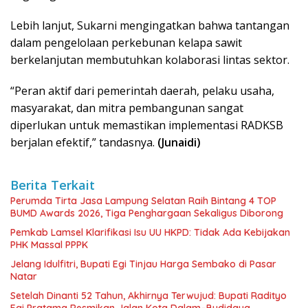
Lebih lanjut, Sukarni mengingatkan bahwa tantangan
dalam pengelolaan perkebunan kelapa sawit
berkelanjutan membutuhkan kolaborasi lintas sektor.
“Peran aktif dari pemerintah daerah, pelaku usaha,
masyarakat, dan mitra pembangunan sangat
diperlukan untuk memastikan implementasi RADKSB
berjalan efektif,” tandasnya.
(Junaidi)
Berita Terkait
Perumda Tirta Jasa Lampung Selatan Raih Bintang 4 TOP
BUMD Awards 2026, Tiga Penghargaan Sekaligus Diborong
Pemkab Lamsel Klarifikasi Isu UU HKPD: Tidak Ada Kebijakan
PHK Massal PPPK
Jelang Idulfitri, Bupati Egi Tinjau Harga Sembako di Pasar
Natar
Setelah Dinanti 52 Tahun, Akhirnya Terwujud: Bupati Radityo
Egi Pratama Resmikan Jalan Kota Dalam–Budidaya