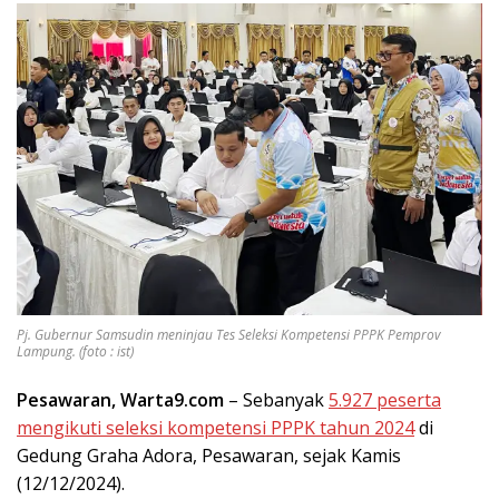
Pj. Gubernur Samsudin meninjau Tes Seleksi Kompetensi PPPK Pemprov
Lampung. (foto : ist)
Pesawaran, Warta9.com
– Sebanyak
5.927 peserta
mengikuti seleksi kompetensi PPPK tahun 2024
di
Gedung Graha Adora, Pesawaran, sejak Kamis
(12/12/2024).