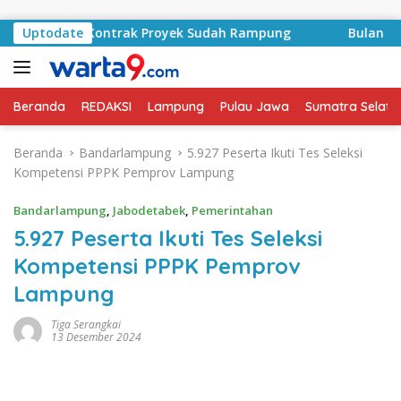
Langsung ke konten
syid, Kontrak Proyek Sudah Rampung
Uptodate
Bulan Kemerdeka
Beranda
REDAKSI
Lampung
Pulau Jawa
Sumatra Selata
Beranda
Bandarlampung
5.927 Peserta Ikuti Tes Seleksi
Kompetensi PPPK Pemprov Lampung
Bandarlampung
,
Jabodetabek
,
Pemerintahan
5.927 Peserta Ikuti Tes Seleksi
Kompetensi PPPK Pemprov
Lampung
Tiga Serangkai
13 Desember 2024