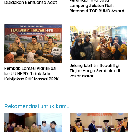
Perumda Tirta Jasa
Disiapkan Bernuansa Adat
Lampung Selatan Raih
Sai Bumi Ruwa Jurai
Bintang 4 TOP BUMD Awards
2026, Tiga Penghargaan
Sekaligus Diborong
Jelang Idulfitri, Bupati Egi
Pemkab Lamsel Klarifikasi
Tinjau Harga Sembako di
Isu UU HKPD: Tidak Ada
Pasar Natar
Kebijakan PHK Massal PPPK
Rekomendasi untuk kamu