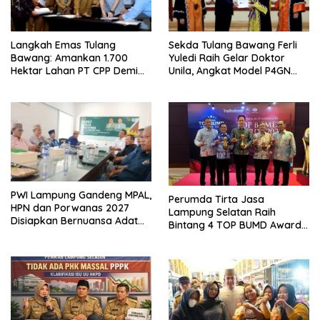
Langkah Emas Tulang
Sekda Tulang Bawang Ferli
Bawang: Amankan 1.700
Yuledi Raih Gelar Doktor
Hektar Lahan PT CPP Demi
Unila, Angkat Model P4GN
Kembangkan Kawasan
Berbasis Kearifan Lokal
Ekonomi Biru
PWI Lampung Gandeng MPAL,
Perumda Tirta Jasa
HPN dan Porwanas 2027
Lampung Selatan Raih
Disiapkan Bernuansa Adat
Bintang 4 TOP BUMD Awards
Sai Bumi Ruwa Jurai
2026, Tiga Penghargaan
Sekaligus Diborong