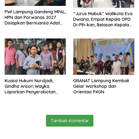
PWI Lampung Gandeng MPAL,
“Jurus Mabuk” Walikota Eva
HPN dan Porwanas 2027
Dwiana, Empat Kepala OPD
Disiapkan Bernuansa Adat
Di-Plh-kan, Belasan Kepala
Sai Bumi Ruwa Jurai
SD dan SMP Rangkap
Jabatan Plt
Kuasa Hukum Nurdjadi,
GRANAT Lampung Kembali
Gindha Ansori Wayka
Gelar Workshop dan
Laporkan Penyerobotan
Orientasi P4GN
Tanah ke Polda Lampung
Tambah Komentar