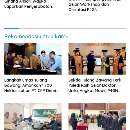
Gindha Ansori Wayka
Gelar Workshop dan
Laporkan Penyerobotan
Orientasi P4GN
Tanah ke Polda Lampung
Rekomendasi untuk kamu
Langkah Emas Tulang
Sekda Tulang Bawang Ferli
Bawang: Amankan 1.700
Yuledi Raih Gelar Doktor
Hektar Lahan PT CPP Demi
Unila, Angkat Model P4GN
Kembangkan Kawasan
Berbasis Kearifan Lokal
Ekonomi Biru