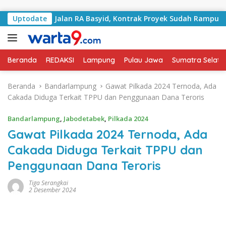
Langsung ke konten
Tangani Jalan RA Basyid, Kontrak Proyek Sudah Rampung
Uptodate
Beranda
REDAKSI
Lampung
Pulau Jawa
Sumatra Selata
Beranda
Bandarlampung
Gawat Pilkada 2024 Ternoda, Ada
Cakada Diduga Terkait TPPU dan Penggunaan Dana Teroris
Bandarlampung
,
Jabodetabek
,
Pilkada 2024
Gawat Pilkada 2024 Ternoda, Ada
Cakada Diduga Terkait TPPU dan
Penggunaan Dana Teroris
Tiga Serangkai
2 Desember 2024