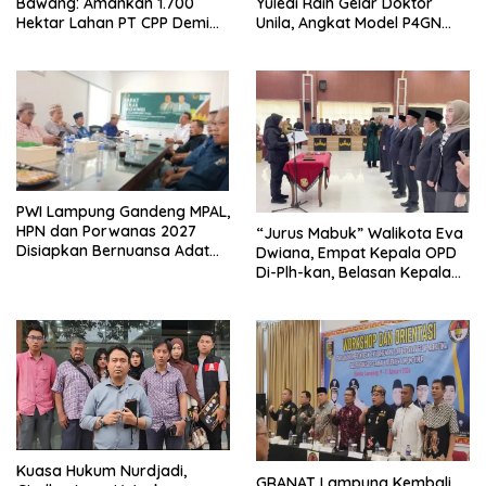
Bawang: Amankan 1.700
Yuledi Raih Gelar Doktor
Hektar Lahan PT CPP Demi
Unila, Angkat Model P4GN
Kembangkan Kawasan
Berbasis Kearifan Lokal
Ekonomi Biru
PWI Lampung Gandeng MPAL,
HPN dan Porwanas 2027
“Jurus Mabuk” Walikota Eva
Disiapkan Bernuansa Adat
Dwiana, Empat Kepala OPD
Sai Bumi Ruwa Jurai
Di-Plh-kan, Belasan Kepala
SD dan SMP Rangkap
Jabatan Plt
Kuasa Hukum Nurdjadi,
GRANAT Lampung Kembali