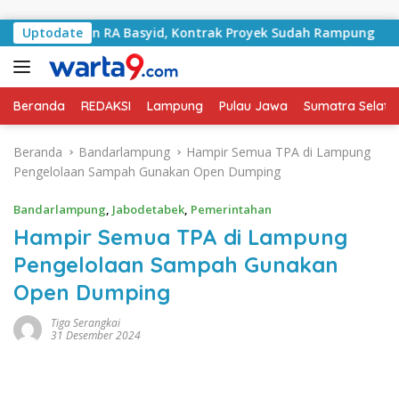
Langsung ke konten
Jalan RA Basyid, Kontrak Proyek Sudah Rampung
Uptodate
Bula
Beranda
REDAKSI
Lampung
Pulau Jawa
Sumatra Selata
Beranda
Bandarlampung
Hampir Semua TPA di Lampung
Pengelolaan Sampah Gunakan Open Dumping
Bandarlampung
,
Jabodetabek
,
Pemerintahan
Hampir Semua TPA di Lampung
Pengelolaan Sampah Gunakan
Open Dumping
Tiga Serangkai
31 Desember 2024