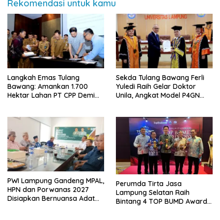
Rekomendasi untuk kamu
Langkah Emas Tulang
Sekda Tulang Bawang Ferli
Bawang: Amankan 1.700
Yuledi Raih Gelar Doktor
Hektar Lahan PT CPP Demi
Unila, Angkat Model P4GN
Kembangkan Kawasan
Berbasis Kearifan Lokal
Ekonomi Biru
PWI Lampung Gandeng MPAL,
Perumda Tirta Jasa
HPN dan Porwanas 2027
Lampung Selatan Raih
Disiapkan Bernuansa Adat
Bintang 4 TOP BUMD Awards
Sai Bumi Ruwa Jurai
2026, Tiga Penghargaan
Sekaligus Diborong