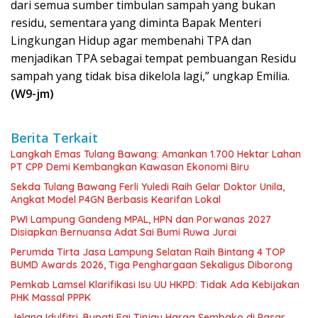
dari semua sumber timbulan sampah yang bukan
residu, sementara yang diminta Bapak Menteri
Lingkungan Hidup agar membenahi TPA dan
menjadikan TPA sebagai tempat pembuangan Residu
sampah yang tidak bisa dikelola lagi,” ungkap Emilia.
(W9-jm)
Berita Terkait
Langkah Emas Tulang Bawang: Amankan 1.700 Hektar Lahan
PT CPP Demi Kembangkan Kawasan Ekonomi Biru
Sekda Tulang Bawang Ferli Yuledi Raih Gelar Doktor Unila,
Angkat Model P4GN Berbasis Kearifan Lokal
PWI Lampung Gandeng MPAL, HPN dan Porwanas 2027
Disiapkan Bernuansa Adat Sai Bumi Ruwa Jurai
Perumda Tirta Jasa Lampung Selatan Raih Bintang 4 TOP
BUMD Awards 2026, Tiga Penghargaan Sekaligus Diborong
Pemkab Lamsel Klarifikasi Isu UU HKPD: Tidak Ada Kebijakan
PHK Massal PPPK
Jelang Idulfitri, Bupati Egi Tinjau Harga Sembako di Pasar