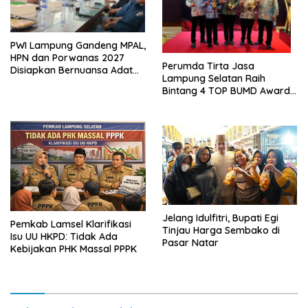
PWI Lampung Gandeng MPAL,
HPN dan Porwanas 2027
Perumda Tirta Jasa
Disiapkan Bernuansa Adat
Lampung Selatan Raih
Sai Bumi Ruwa Jurai
Bintang 4 TOP BUMD Awards
2026, Tiga Penghargaan
Sekaligus Diborong
Jelang Idulfitri, Bupati Egi
Pemkab Lamsel Klarifikasi
Tinjau Harga Sembako di
Isu UU HKPD: Tidak Ada
Pasar Natar
Kebijakan PHK Massal PPPK