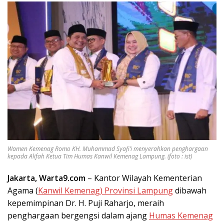
Wamen Kemenag Romo KH. Muhammad Syafi’i menyerahkan penghargaan
kepada Alifah Ketua Tim Humas Kanwil Kemenag Lampung. (foto : ist)
Jakarta, Warta9.com
– Kantor Wilayah Kementerian
Agama (
Kanwil Kemenag) Provinsi Lampung
dibawah
kepemimpinan Dr. H. Puji Raharjo, meraih
penghargaan bergengsi dalam ajang
Humas Kemenag