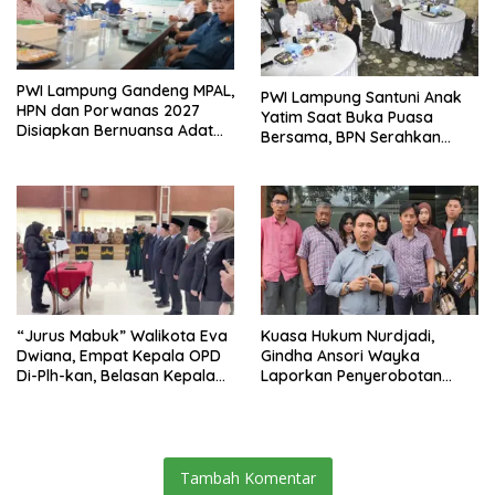
PWI Lampung Gandeng MPAL,
PWI Lampung Santuni Anak
HPN dan Porwanas 2027
Yatim Saat Buka Puasa
Disiapkan Bernuansa Adat
Bersama, BPN Serahkan
Sai Bumi Ruwa Jurai
Sertifikat Tanah Kantor
“Jurus Mabuk” Walikota Eva
Kuasa Hukum Nurdjadi,
Dwiana, Empat Kepala OPD
Gindha Ansori Wayka
Di-Plh-kan, Belasan Kepala
Laporkan Penyerobotan
SD dan SMP Rangkap
Tanah ke Polda Lampung
Jabatan Plt
Tambah Komentar