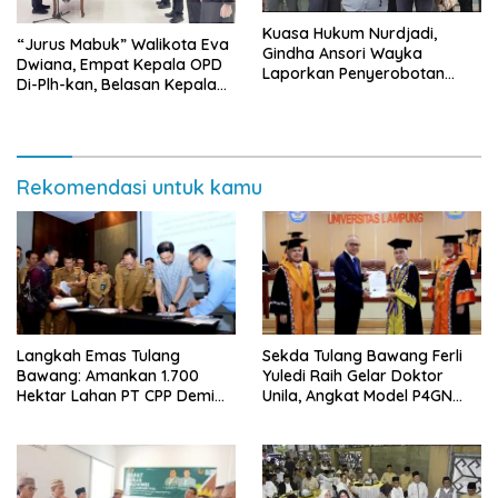
Kuasa Hukum Nurdjadi,
“Jurus Mabuk” Walikota Eva
Gindha Ansori Wayka
Dwiana, Empat Kepala OPD
Laporkan Penyerobotan
Di-Plh-kan, Belasan Kepala
Tanah ke Polda Lampung
SD dan SMP Rangkap
Jabatan Plt
Rekomendasi untuk kamu
Langkah Emas Tulang
Sekda Tulang Bawang Ferli
Bawang: Amankan 1.700
Yuledi Raih Gelar Doktor
Hektar Lahan PT CPP Demi
Unila, Angkat Model P4GN
Kembangkan Kawasan
Berbasis Kearifan Lokal
Ekonomi Biru