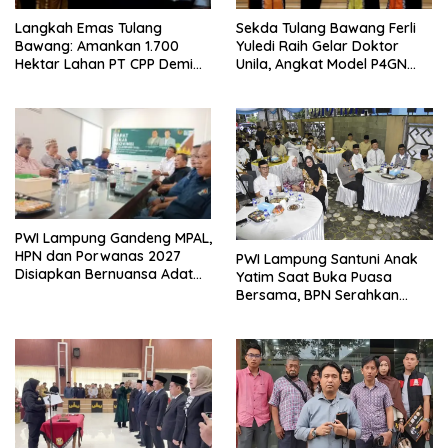
Langkah Emas Tulang
Sekda Tulang Bawang Ferli
Bawang: Amankan 1.700
Yuledi Raih Gelar Doktor
Hektar Lahan PT CPP Demi
Unila, Angkat Model P4GN
Kembangkan Kawasan
Berbasis Kearifan Lokal
Ekonomi Biru
PWI Lampung Gandeng MPAL,
HPN dan Porwanas 2027
PWI Lampung Santuni Anak
Disiapkan Bernuansa Adat
Yatim Saat Buka Puasa
Sai Bumi Ruwa Jurai
Bersama, BPN Serahkan
Sertifikat Tanah Kantor