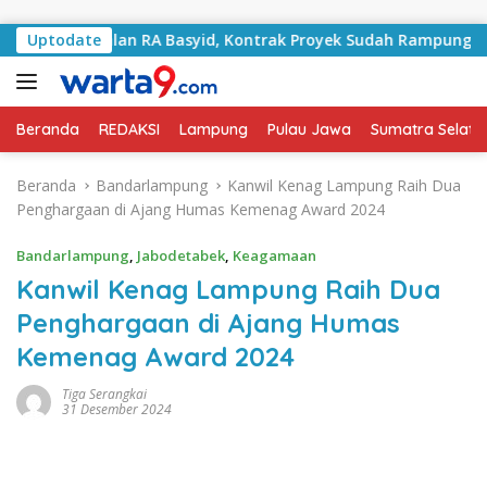
Langsung ke konten
ani Jalan RA Basyid, Kontrak Proyek Sudah Rampung
Uptodate
Beranda
REDAKSI
Lampung
Pulau Jawa
Sumatra Selata
Beranda
Bandarlampung
Kanwil Kenag Lampung Raih Dua
Penghargaan di Ajang Humas Kemenag Award 2024
Bandarlampung
,
Jabodetabek
,
Keagamaan
Kanwil Kenag Lampung Raih Dua
Penghargaan di Ajang Humas
Kemenag Award 2024
Tiga Serangkai
31 Desember 2024