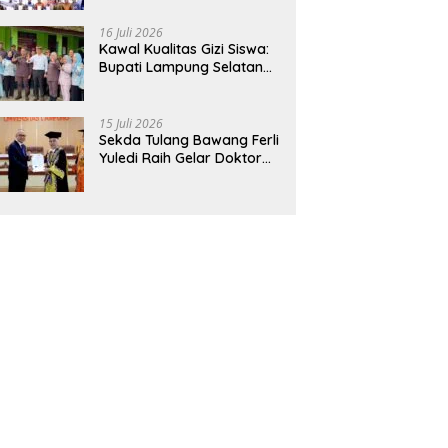
Hadirkan Sekolah Nasional
Terintegrasi Pertama di
16 Juli 2026
Lampung
Kawal Kualitas Gizi Siswa:
Bupati Lampung Selatan
dan Kajati Lampung Tinjau
Langsung Program Makan
Bergizi Gratis di Natar
15 Juli 2026
Sekda Tulang Bawang Ferli
Yuledi Raih Gelar Doktor
Unila, Angkat Model P4GN
Berbasis Kearifan Lokal