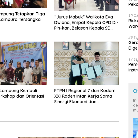
Peko
ampung Tetapkan Tiga
10 Ok
“Jurus Mabuk” Walikota Eva
 Lampura Tersangka
Rick
Dwiana, Empat Kepala OPD Di-
Warg
Plh-kan, Belasan Kepala SD
dan SMP Rangkap Jabatan Plt
29 S
Ger
Dige
Harg
17 S
Peme
Inst
Ban
O
Lampung Kembali
PTPN I Regional 7 dan Kodam
rkshop dan Orientasi
XXI Raden Intan Kerja Sama
In
Sinergi Ekonomi dan
de
Keamanan
mu