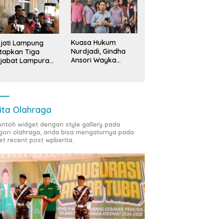
Kuasa Hukum
jati Lampung
Nurdjadi, Gindha
tapkan Tiga
Ansori Wayka
jabat Lampura
Laporkan
ersangka
Penyerobotan
Tanah ke Polda
Lampung
ita Olahraga
contoh widget dengan style gallery pada
gori olahraga, anda bisa mengaturnya pada
et recent post wpberita.