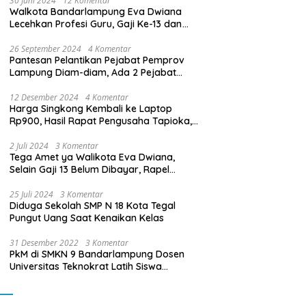
30 Juni 2024
12 Komentar
Walkota Bandarlampung Eva Dwiana
Lecehkan Profesi Guru, Gaji Ke-13 dan
THR Tidak Dibayarkan
26 September 2024
4 Komentar
Pantesan Pelantikan Pejabat Pemprov
Lampung Diam-diam, Ada 2 Pejabat
yang Dilantik Masih Golongan III/b
12 Desember 2024
4 Komentar
Harga Singkong Kembali ke Laptop
Rp900, Hasil Rapat Pengusaha Tapioka,
Petani Singkong dengan Pj. Gubernur
Lampung
2 Juli 2024
3 Komentar
Tega Amet ya Walikota Eva Dwiana,
Selain Gaji 13 Belum Dibayar, Rapel
Kenaikan Gaji 2 Bulan Juga Belum
Dibayar
25 Juli 2024
3 Komentar
Diduga Sekolah SMP N 18 Kota Tegal
Pungut Uang Saat Kenaikan Kelas
31 Desember 2022
3 Komentar
PkM di SMKN 9 Bandarlampung Dosen
Universitas Teknokrat Latih Siswa
Membuat Program Mobil RC Berbasis IoT