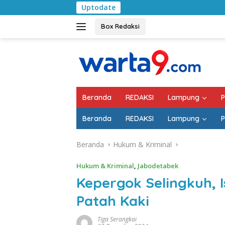
Langsung
Uptodate
Bulan Kemerdekaan, 
ke
konten
Box Redaksi
Beranda
REDAKSI
Lampung
P
Beranda
REDAKSI
Lampung
P
Beranda
Hukum & Kriminal
Hukum & Kriminal
,
Jabodetabek
Kepergok Selingkuh, I
Patah Kaki
Tiga Serangkai