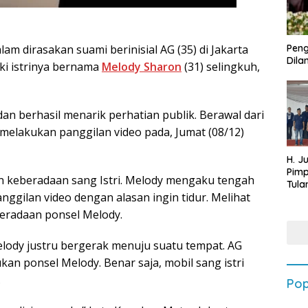
lam dirasakan suami berinisial AG (35) di Jakarta
Peng
Dilan
ki istrinya bernama
Melody Sharon
(31) selingkuh,
an berhasil menarik perhatian publik. Berawal dari
melakukan panggilan video pada, Jumat (08/12)
H. J
Pim
 keberadaan sang Istri. Melody mengaku tengah
Tula
ggilan video dengan alasan ingin tidur. Melihat
Targ
Terb
eradaan ponsel Melody.
202
Melody justru bergerak menuju suatu tempat. AG
kan ponsel Melody. Benar saja, mobil sang istri
.
Pop