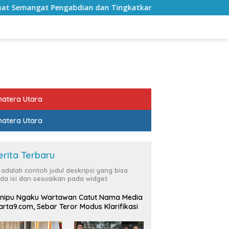
n dan Tingkatkan Pelayanan Publik
Sekda Lampung Se
atera Utara
atera Utara
erita Terbaru
i adalah contoh judul deskripsi yang bisa
da isi dan sesuaikan pada widget
nipu Ngaku Wartawan Catut Nama Media
rta9.com, Sebar Teror Modus Klarifikasi