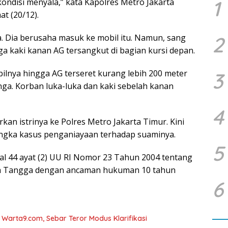
1
kondisi menyala,” kata Kapolres Metro Jakarta
at (20/12).
. Dia berusaha masuk ke mobil itu. Namun, sang
2
ga kaki kanan AG tersangkut di bagian kursi depan.
lnya hingga AG terseret kurang lebih 200 meter
3
ga. Korban luka-luka dan kaki sebelah kanan
4
kan istrinya ke Polres Metro Jakarta Timur. Kini
angka kasus penganiayaan terhadap suaminya.
5
sal 44 ayat (2) UU RI Nomor 23 Tahun 2004 tentang
 Tangga dengan ancaman hukuman 10 tahun
6
arta9.com, Sebar Teror Modus Klarifikasi