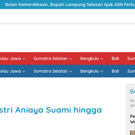
Bupati Lampung Selatan Ajak ASN Perkuat Semangat Pengabdia
ulau Jawa
Sumatra Selatan
Bengkulu
Bali
Sum
ulau Jawa
Sumatra Selatan
Bengkulu
Bali
Sum
B
In
an
stri Aniaya Suami hingga
Pe
Wa