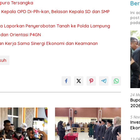
Ber
mpura Tersangka
 Kepala OPD Di-Plh-kan, Belasan Kepala SD dan SMP
Ini 
post
pada
ka Laporkan Penyerobotan Tanah ke Polda Lampung
dan Orientasi P4GN
tan Kerja Sama Sinergi Ekonomi dan Keamanan
gkuh
24 Me
Bupa
2026
5 No
Inve
Eko
13 Ok