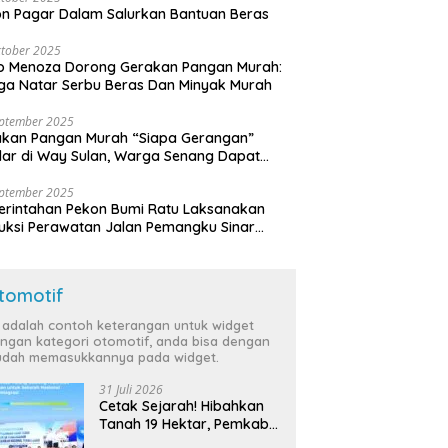
n Pagar Dalam Salurkan Bantuan Beras
tober 2025
o Menoza Dorong Gerakan Pangan Murah:
a Natar Serbu Beras Dan Minyak Murah
eptember 2025
akan Pangan Murah “Siapa Gerangan”
lar di Way Sulan, Warga Senang Dapat
a Bersubsidi
eptember 2025
rintahan Pekon Bumi Ratu Laksanakan
ruksi Perawatan Jalan Pemangku Sinar
ten
tomotif
i adalah contoh keterangan untuk widget
ngan kategori otomotif, anda bisa dengan
dah memasukkannya pada widget.
31 Juli 2026
Cetak Sejarah! Hibahkan
Tanah 19 Hektar, Pemkab
Tulang Bawang Siap