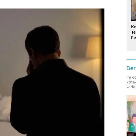
Ke
Te
Pe
T
Ber
Ini 
kate
widg