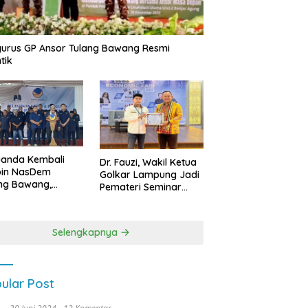
urus GP Ansor Tulang Bawang Resmi
tik
uanda Kembali
Dr. Fauzi, Wakil Ketua
pin NasDem
Golkar Lampung Jadi
ng Bawang,
Pemateri Seminar
etkan Kursi DPRD
Nasional FEB Unila,
anyak di Pemilu
Membangun Fondasi
9
Kuat Melalui 4 Pilar
Selengkapnya
Kebangsaan
ular Post