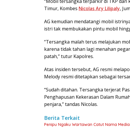
“Mobil tersangka terparkir di TKP dan 
Timur, Kombes
Nicolas Ary Lilipaly
, Jum
AG kemudian mendatangi mobil istrinya
istri tak membukakan pintu mobil hing
“Tersangka malah terus melajukan mobi
karena tidak tahan lagi menahan pegan
patah,” tutur Kapolres.
Atas insiden tersebut, AG resmi melapor
Melody resmi ditetapkan sebagai ters
“Sudah ditahan. Tersangka terjerat Pa
Penghapusan Kekerasan Dalam Rumah
penjara,” tandas Nicolas.
Berita Terkait
Penipu Ngaku Wartawan Catut Nama Media W