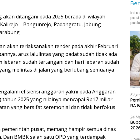
Ber
Ini 
 akan ditangani pada 2025 berada di wilayah
post
pada
Kalirejo – Bangunrejo, Padangratu, Jabung –
arabung.
aan akan terlaksanakan tender pada akhir Februari
pannya, arus lalulintas yang padat sudah tidak ada
 lebaran sudah tertangani dan hari lebaran sudah
yang melintas di jalan yang berlubang semuanya
engalami efisiensi anggaran yakni pada Anggaran
6 Agu
tahun 2025 yang nilainya mencapai Rp17 miliar.
Pemk
RA B
atan yang bersifat seremonial dan tidak berfokus
24 Me
Bupa
2026
kan pemerintah pusat, memang hampir semua dinas
an. Dan BMBK salah satu OPD yang terdampak.
5 No