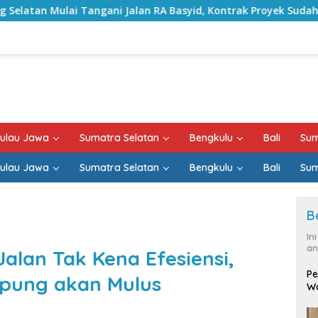
Jalan RA Basyid, Kontrak Proyek Sudah Rampung
Bulan
ulau Jawa
Sumatra Selatan
Bengkulu
Bali
Sum
ulau Jawa
Sumatra Selatan
Bengkulu
Bali
Sum
B
In
an
alan Tak Kena Efesiensi,
Pe
mpung akan Mulus
Wa