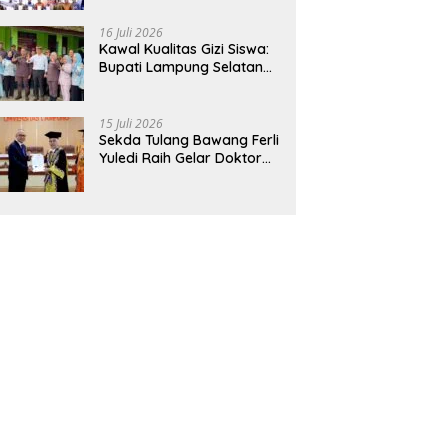
Hadirkan Sekolah Nasional
Terintegrasi Pertama di
16 Juli 2026
Lampung
Kawal Kualitas Gizi Siswa:
Bupati Lampung Selatan
dan Kajati Lampung Tinjau
Langsung Program Makan
Bergizi Gratis di Natar
15 Juli 2026
Sekda Tulang Bawang Ferli
Yuledi Raih Gelar Doktor
Unila, Angkat Model P4GN
Berbasis Kearifan Lokal