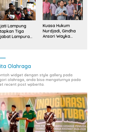
Kuasa Hukum
jati Lampung
Nurdjadi, Gindha
tapkan Tiga
Ansori Wayka
jabat Lampura
Laporkan
ersangka
Penyerobotan
Tanah ke Polda
Lampung
ita Olahraga
contoh widget dengan style gallery pada
gori olahraga, anda bisa mengaturnya pada
et recent post wpberita.