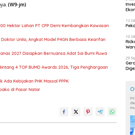
ya.
(W9-jm)
Inve
Eko
13 Ok
700 Hektar Lahan PT CPP Demi Kembangkan Kawasan
Peko
10 Ok
r Doktor Unila, Angkat Model P4GN Berbasis Kearifan
Rick
Warg
nas 2027 Disiapkan Bernuansa Adat Sai Bumi Ruwa
29 S
Ger
 Bintang 4 TOP BUMD Awards 2026, Tiga Penghargaan
Dige
Harg
dak Ada Kebijakan PHK Massal PPPK
O
mbako di Pasar Natar
In
de
mu