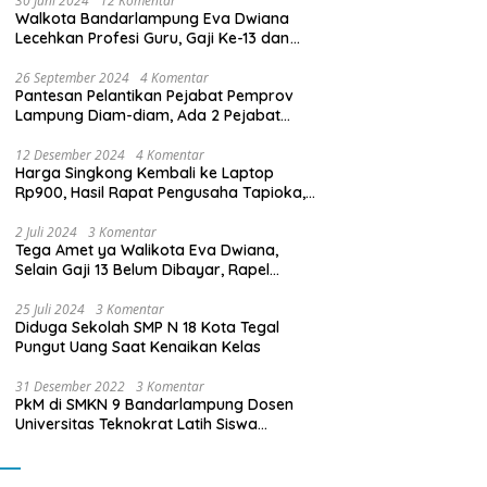
30 Juni 2024
12 Komentar
Walkota Bandarlampung Eva Dwiana
Lecehkan Profesi Guru, Gaji Ke-13 dan
THR Tidak Dibayarkan
26 September 2024
4 Komentar
Pantesan Pelantikan Pejabat Pemprov
Lampung Diam-diam, Ada 2 Pejabat
yang Dilantik Masih Golongan III/b
12 Desember 2024
4 Komentar
Harga Singkong Kembali ke Laptop
Rp900, Hasil Rapat Pengusaha Tapioka,
Petani Singkong dengan Pj. Gubernur
Lampung
2 Juli 2024
3 Komentar
Tega Amet ya Walikota Eva Dwiana,
Selain Gaji 13 Belum Dibayar, Rapel
Kenaikan Gaji 2 Bulan Juga Belum
Dibayar
25 Juli 2024
3 Komentar
Diduga Sekolah SMP N 18 Kota Tegal
Pungut Uang Saat Kenaikan Kelas
31 Desember 2022
3 Komentar
PkM di SMKN 9 Bandarlampung Dosen
Universitas Teknokrat Latih Siswa
Membuat Program Mobil RC Berbasis IoT