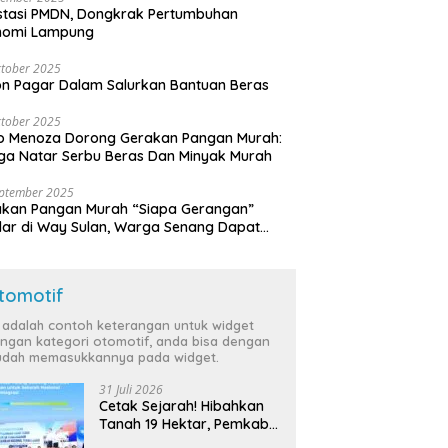
stasi PMDN, Dongkrak Pertumbuhan
nomi Lampung
tober 2025
n Pagar Dalam Salurkan Bantuan Beras
tober 2025
o Menoza Dorong Gerakan Pangan Murah:
a Natar Serbu Beras Dan Minyak Murah
eptember 2025
akan Pangan Murah “Siapa Gerangan”
lar di Way Sulan, Warga Senang Dapat
a Bersubsidi
tomotif
i adalah contoh keterangan untuk widget
ngan kategori otomotif, anda bisa dengan
dah memasukkannya pada widget.
31 Juli 2026
Cetak Sejarah! Hibahkan
Tanah 19 Hektar, Pemkab
Tulang Bawang Siap