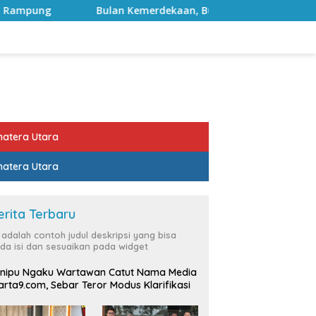
 Kemerdekaan, Bupati Lampung Selatan Ajak ASN Perkuat Sem
atera Utara
atera Utara
erita Terbaru
i adalah contoh judul deskripsi yang bisa
da isi dan sesuaikan pada widget
nipu Ngaku Wartawan Catut Nama Media
rta9.com, Sebar Teror Modus Klarifikasi