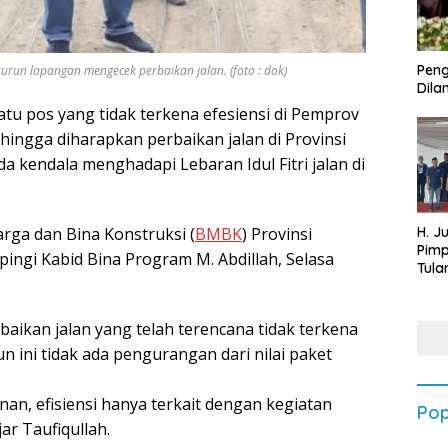
Peng
urun lapangan mengecek perbaikan jalan. (foto : dok)
Dilan
atu pos yang tidak terkena efesiensi di Pemprov
hingga diharapkan perbaikan jalan di Provinsi
 kendala menghadapi Lebaran Idul Fitri jalan di
arga dan Bina Konstruksi (
BMBK
) Provinsi
H. J
Pim
pingi Kabid Bina Program M. Abdillah, Selasa
Tula
Targ
Terb
202
aikan jalan yang telah terencana tidak terkena
un ini tidak ada pengurangan dari nilai paket
an, efisiensi hanya terkait dengan kegiatan
Pop
ar Taufiqullah.