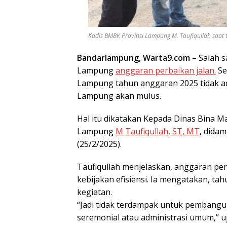
Kadis BMBK Provinsi Lampung M. Taufiqullah saat t
Bandarlampung, Warta9.com
– Salah s
Lampung
anggaran perbaikan jalan.
Se
Lampung tahun anggaran 2025 tidak ada
Lampung akan mulus.
Hal itu dikatakan Kepada Dinas Bina M
Lampung
M Taufiqullah, ST, MT
, didam
(25/2/2025).
Taufiqullah menjelaskan, anggaran perb
kebijakan efisiensi. Ia mengatakan, tah
kegiatan.
“Jadi tidak terdampak untuk pembangun
seremonial atau administrasi umum,” uj