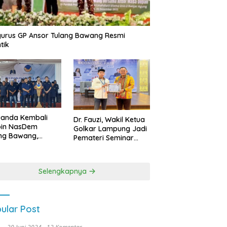
urus GP Ansor Tulang Bawang Resmi
tik
uanda Kembali
Dr. Fauzi, Wakil Ketua
pin NasDem
Golkar Lampung Jadi
ng Bawang,
Pemateri Seminar
etkan Kursi DPRD
Nasional FEB Unila,
anyak di Pemilu
Membangun Fondasi
9
Kuat Melalui 4 Pilar
Selengkapnya
Kebangsaan
ular Post