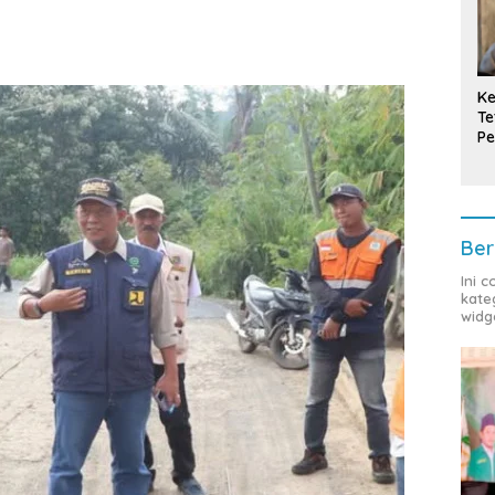
Ke
Te
Pe
T
Ber
Ini 
kate
widg