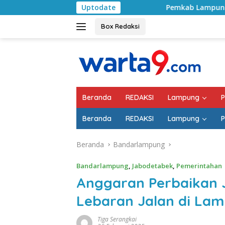
Langsung
Pemkab Lampung Selatan Mulai Tangani 
Uptodate
ke
konten
Box Redaksi
Beranda
REDAKSI
Lampung
P
Beranda
REDAKSI
Lampung
P
Beranda
Bandarlampung
Bandarlampung
,
Jabodetabek
,
Pemerintahan
Anggaran Perbaikan J
Lebaran Jalan di La
Tiga Serangkai