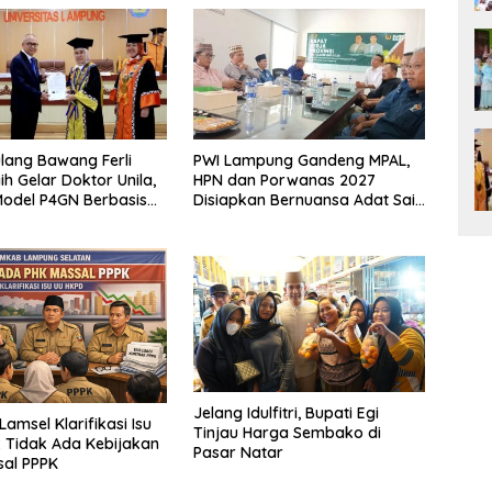
lang Bawang Ferli
PWI Lampung Gandeng MPAL,
ih Gelar Doktor Unila,
HPN dan Porwanas 2027
odel P4GN Berbasis
Disiapkan Bernuansa Adat Sai
 Lokal
Bumi Ruwa Jurai
Jelang Idulfitri, Bupati Egi
amsel Klarifikasi Isu
Tinjau Harga Sembako di
 Tidak Ada Kebijakan
Pasar Natar
sal PPPK