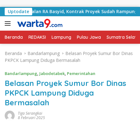
Langsung ke konten
 Jalan RA Basyid, Kontrak Proyek Sudah Rampung
Uptodate
Bul
Beranda
REDAKSI
Lampung
Pulau Jawa
Sumatra Selata
Beranda
Bandarlampung
Belasan Proyek Sumur Bor Dinas
PKPCK Lampung Diduga Bermasalah
Bandarlampung
,
Jabodetabek
,
Pemerintahan
Belasan Proyek Sumur Bor Dinas
PKPCK Lampung Diduga
Bermasalah
Tiga Serangkai
8 Februari 2025