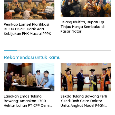
Jelang Idulfitri, Bupati Egi
Pemkab Lamsel Klarifikasi
Tinjau Harga Sembako di
Isu UU HKPD: Tidak Ada
Pasar Natar
Kebijakan PHK Massal PPPK
Rekomendasi untuk kamu
Langkah Emas Tulang
Sekda Tulang Bawang Ferli
Bawang: Amankan 1.700
Yuledi Raih Gelar Doktor
Hektar Lahan PT CPP Demi
Unila, Angkat Model P4GN
Kembangkan Kawasan
Berbasis Kearifan Lokal
Ekonomi Biru