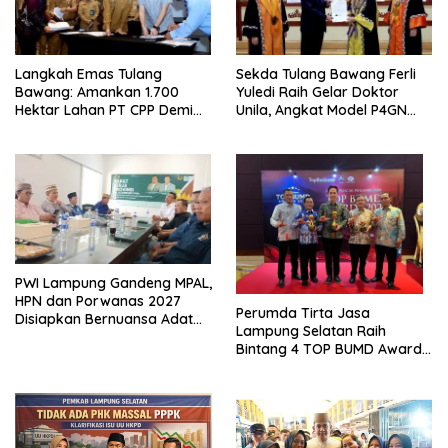
Langkah Emas Tulang
Sekda Tulang Bawang Ferli
Bawang: Amankan 1.700
Yuledi Raih Gelar Doktor
Hektar Lahan PT CPP Demi
Unila, Angkat Model P4GN
Kembangkan Kawasan
Berbasis Kearifan Lokal
Ekonomi Biru
PWI Lampung Gandeng MPAL,
HPN dan Porwanas 2027
Perumda Tirta Jasa
Disiapkan Bernuansa Adat
Lampung Selatan Raih
Sai Bumi Ruwa Jurai
Bintang 4 TOP BUMD Awards
2026, Tiga Penghargaan
Sekaligus Diborong