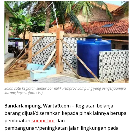
Salah satu kegiatan sumur bor milik Pemprov Lampung yang pengerjaannya
kurang bagus. (foto : ist)
Bandarlampung, Warta9.com
– Kegiatan belanja
barang dijual/diserahkan kepada pihak lainnya berupa
pembuatan
sumur bor
dan
pembangunan/peningkatan jalan lingkungan pada