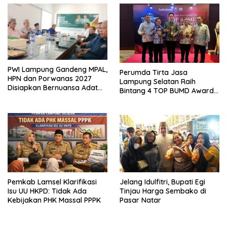
PWI Lampung Gandeng MPAL,
Perumda Tirta Jasa
HPN dan Porwanas 2027
Lampung Selatan Raih
Disiapkan Bernuansa Adat
Bintang 4 TOP BUMD Awards
Sai Bumi Ruwa Jurai
2026, Tiga Penghargaan
Sekaligus Diborong
Pemkab Lamsel Klarifikasi
Jelang Idulfitri, Bupati Egi
Isu UU HKPD: Tidak Ada
Tinjau Harga Sembako di
Kebijakan PHK Massal PPPK
Pasar Natar