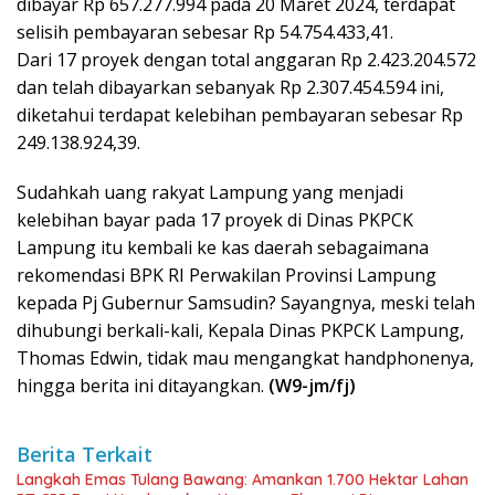
dibayar Rp 657.277.994 pada 20 Maret 2024, terdapat
selisih pembayaran sebesar Rp 54.754.433,41.
Dari 17 proyek dengan total anggaran Rp 2.423.204.572
dan telah dibayarkan sebanyak Rp 2.307.454.594 ini,
diketahui terdapat kelebihan pembayaran sebesar Rp
249.138.924,39.
Sudahkah uang rakyat Lampung yang menjadi
kelebihan bayar pada 17 proyek di Dinas PKPCK
Lampung itu kembali ke kas daerah sebagaimana
rekomendasi BPK RI Perwakilan Provinsi Lampung
kepada Pj Gubernur Samsudin? Sayangnya, meski telah
dihubungi berkali-kali, Kepala Dinas PKPCK Lampung,
Thomas Edwin, tidak mau mengangkat handphonenya,
hingga berita ini ditayangkan.
(W9-jm/fj)
Berita Terkait
Langkah Emas Tulang Bawang: Amankan 1.700 Hektar Lahan