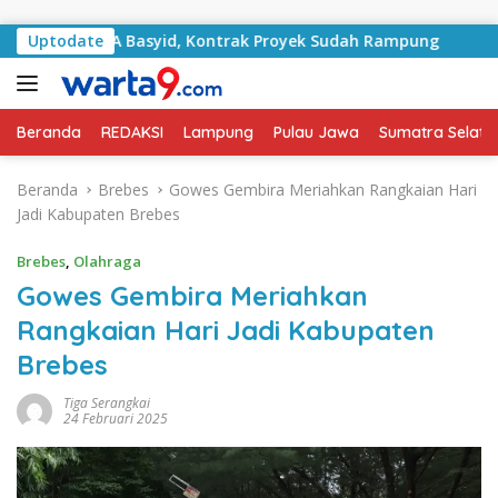
Langsung ke konten
alan RA Basyid, Kontrak Proyek Sudah Rampung
Uptodate
Bulan 
Beranda
REDAKSI
Lampung
Pulau Jawa
Sumatra Selata
Beranda
Brebes
Gowes Gembira Meriahkan Rangkaian Hari
Jadi Kabupaten Brebes
Brebes
,
Olahraga
Gowes Gembira Meriahkan
Rangkaian Hari Jadi Kabupaten
Brebes
Tiga Serangkai
24 Februari 2025