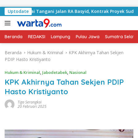
Langsung ke konten
tan Mulai Tangani Jalan RA Basyid, Kontrak Proyek Sudah Ra
Uptodate
Beranda
REDAKSI
Lampung
Pulau Jawa
Sumatra Selata
Beranda
Hukum & Kriminal
KPK Akhirnya Tahan Sekjen
PDIP Hasto Kristiyanto
Hukum & Kriminal
,
Jabodetabek
,
Nasional
KPK Akhirnya Tahan Sekjen PDIP
Hasto Kristiyanto
Tiga Serangkai
20 Februari 2025