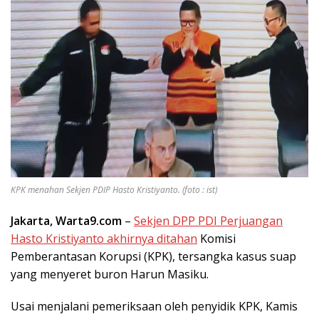
KPK menahan Sekjen PDIP Hasto Kristiyanto. (foto : ist)
Jakarta, Warta9.com
–
Sekjen DPP PDI Perjuangan
Hasto Kristiyanto akhirnya ditahan
Komisi
Pemberantasan Korupsi (KPK), tersangka kasus suap
yang menyeret buron Harun Masiku.
Usai menjalani pemeriksaan oleh penyidik KPK, Kamis