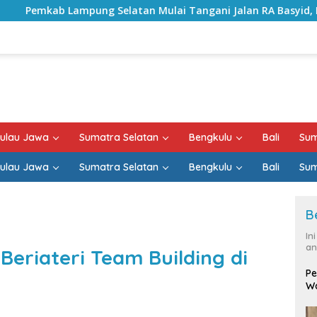
an Mulai Tangani Jalan RA Basyid, Kontrak Proyek Sudah Ram
ulau Jawa
Sumatra Selatan
Bengkulu
Bali
Sum
ulau Jawa
Sumatra Selatan
Bengkulu
Bali
Sum
B
In
an
riateri Team Building di
Pe
Wa