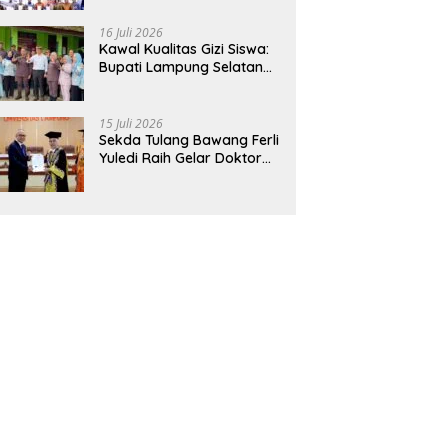
Hadirkan Sekolah Nasional
Terintegrasi Pertama di
16 Juli 2026
Lampung
Kawal Kualitas Gizi Siswa:
Bupati Lampung Selatan
dan Kajati Lampung Tinjau
Langsung Program Makan
Bergizi Gratis di Natar
15 Juli 2026
Sekda Tulang Bawang Ferli
Yuledi Raih Gelar Doktor
Unila, Angkat Model P4GN
Berbasis Kearifan Lokal