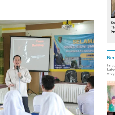
Ke
Te
Pe
T
Ber
Ini 
kate
widg