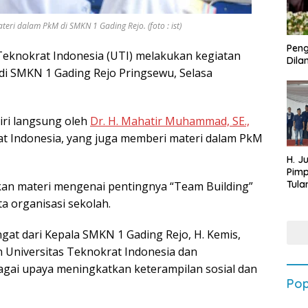
i dalam PkM di SMKN 1 Gading Rejo. (foto : ist)
Peng
Teknokrat Indonesia (UTI) melakukan kegiatan
Dilan
i SMKN 1 Gading Rejo Pringsewu, Selasa
iri langsung oleh
Dr. H. Mahatir Muhammad, SE.,
rat Indonesia, yang juga memberi materi dalam PkM
H. J
Pim
Tula
kan materi mengenai pentingnya “Team Building”
Targ
a organisasi sekolah.
Terb
202
at dari Kepala SMKN 1 Gading Rejo, H. Kemis,
 Universitas Teknokrat Indonesia dan
agai upaya meningkatkan keterampilan sosial dan
Pop