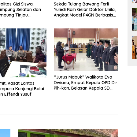
litas Gizi Siswa:
Sekda Tulang Bawang Ferli
ampung Selatan dan
Yuledi Raih Gelar Doktor Unila,
ampung Tinjau
Angkat Model P4GN Berbasis
g Program Makan
Kearifan Lokal
ratis di Natar
“Jurus Mabuk” Walikota Eva
Dwiana, Empat Kepala OPD Di-
it, Kasat Lantas
Plh-kan, Belasan Kepala SD
ampura Kunjungi Balai
dan SMP Rangkap Jabatan Plt
 Effendi Yusuf