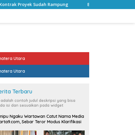
pung
Bulan Kemerdekaan, Bupati Lampung Selatan Aja
atera Utara
atera Utara
erita Terbaru
i adalah contoh judul deskripsi yang bisa
da isi dan sesuaikan pada widget
nipu Ngaku Wartawan Catut Nama Media
rta9.com, Sebar Teror Modus Klarifikasi