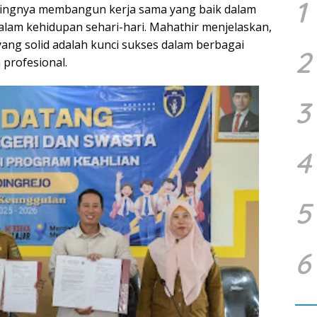
1
ngnya membangun kerja sama yang baik dalam
dalam kehidupan sehari-hari. Mahathir menjelaskan,
ng solid adalah kunci sukses dalam berbagai
2
 profesional.
3
4
5
6