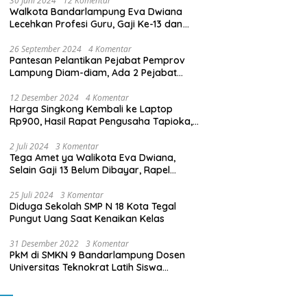
30 Juni 2024
12 Komentar
Walkota Bandarlampung Eva Dwiana
Lecehkan Profesi Guru, Gaji Ke-13 dan
THR Tidak Dibayarkan
26 September 2024
4 Komentar
Pantesan Pelantikan Pejabat Pemprov
Lampung Diam-diam, Ada 2 Pejabat
yang Dilantik Masih Golongan III/b
12 Desember 2024
4 Komentar
Harga Singkong Kembali ke Laptop
Rp900, Hasil Rapat Pengusaha Tapioka,
Petani Singkong dengan Pj. Gubernur
Lampung
2 Juli 2024
3 Komentar
Tega Amet ya Walikota Eva Dwiana,
Selain Gaji 13 Belum Dibayar, Rapel
Kenaikan Gaji 2 Bulan Juga Belum
Dibayar
25 Juli 2024
3 Komentar
Diduga Sekolah SMP N 18 Kota Tegal
Pungut Uang Saat Kenaikan Kelas
31 Desember 2022
3 Komentar
PkM di SMKN 9 Bandarlampung Dosen
Universitas Teknokrat Latih Siswa
Membuat Program Mobil RC Berbasis IoT