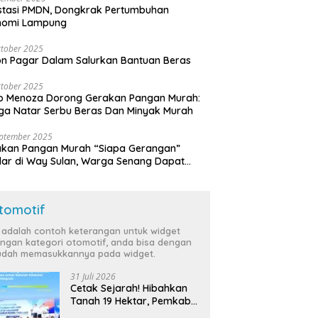
stasi PMDN, Dongkrak Pertumbuhan
nomi Lampung
tober 2025
n Pagar Dalam Salurkan Bantuan Beras
tober 2025
o Menoza Dorong Gerakan Pangan Murah:
a Natar Serbu Beras Dan Minyak Murah
eptember 2025
akan Pangan Murah “Siapa Gerangan”
lar di Way Sulan, Warga Senang Dapat
a Bersubsidi
tomotif
i adalah contoh keterangan untuk widget
ngan kategori otomotif, anda bisa dengan
dah memasukkannya pada widget.
31 Juli 2026
Cetak Sejarah! Hibahkan
Tanah 19 Hektar, Pemkab
Tulang Bawang Siap