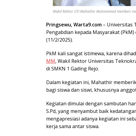
Wakil Rektor UTI Mahathir Muhammad memberi mater
Pringsewu, Warta9.com
– Universitas 
Pengabdian kepada Masyarakat (PkM) d
(11/2/2025).
PkM kali sangat istimewa, karena dihad
MM
, Wakil Rektor Universitas Teknok
di SMKN 1 Gading Rejo.
Dalam kegiatan ini, Mahathir memberi
bagi siswa dan siswi, khususnya anggot
Kegiatan dimulai dengan sambutan hang
S.Pd, yang menyambut baik kedatangan
mengapresiasi adanya kegiatan ini seb
kerja sama antar siswa.