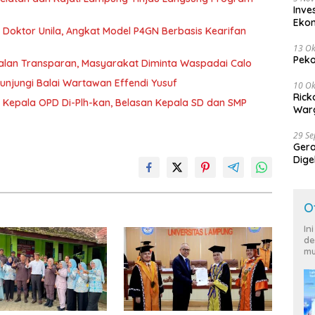
Inve
Eko
r Doktor Unila, Angkat Model P4GN Berbasis Kearifan
13 Ok
Peko
jalan Transparan, Masyarakat Diminta Waspadai Calo
unjungi Balai Wartawan Effendi Yusuf
10 Ok
Rick
 Kepala OPD Di-Plh-kan, Belasan Kepala SD dan SMP
Warg
29 S
Ger
Dige
Harg
O
In
de
mu