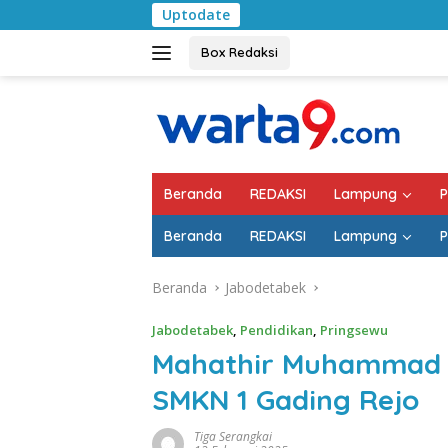
Langsung
Uptodate
Pemkab Lampung Selat
ke
konten
Box Redaksi
Beranda
REDAKSI
Lampung
P
Beranda
REDAKSI
Lampung
P
Beranda
Jabodetabek
Jabodetabek
,
Pendidikan
,
Pringsewu
Mahathir Muhammad Be
SMKN 1 Gading Rejo
Tiga Serangkai