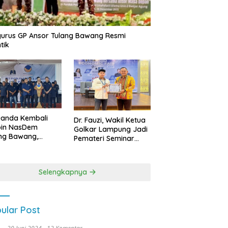
urus GP Ansor Tulang Bawang Resmi
tik
uanda Kembali
Dr. Fauzi, Wakil Ketua
pin NasDem
Golkar Lampung Jadi
ng Bawang,
Pemateri Seminar
etkan Kursi DPRD
Nasional FEB Unila,
anyak di Pemilu
Membangun Fondasi
9
Kuat Melalui 4 Pilar
Selengkapnya
Kebangsaan
ular Post