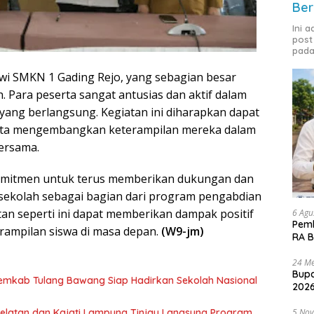
Ber
Ini 
post
pada
siswi SMKN 1 Gading Rejo, yang sebagian besar
 Para peserta sangat antusias dan aktif dalam
 yang berlangsung. Kegiatan ini diharapkan dapat
rta mengembangkan keterampilan mereka dalam
ersama.
komitmen untuk terus memberikan dukungan dan
sekolah sebagai bagian dari program pengabdian
an seperti ini dapat memberikan dampak positif
6 Agu
Pemk
ampilan siswa di masa depan.
(W9-jm)
RA B
24 Me
Bupa
Pemkab Tulang Bawang Siap Hadirkan Sekolah Nasional
2026
 Selatan dan Kajati Lampung Tinjau Langsung Program
5 No