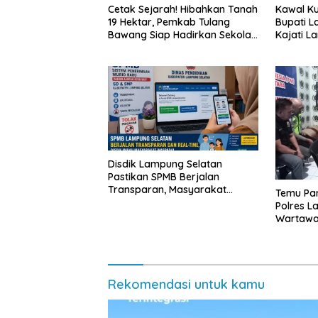
Cetak Sejarah! Hibahkan Tanah
Kawal Kua
19 Hektar, Pemkab Tulang
Bupati L
Bawang Siap Hadirkan Sekolah
Kajati L
Nasional Terintegrasi Pertama
Langsun
di Lampung
Bergizi G
Disdik Lampung Selatan
Pastikan SPMB Berjalan
Transparan, Masyarakat
Temu Pam
Diminta Waspadai Calo
Polres L
Wartawan
Rekomendasi untuk kamu