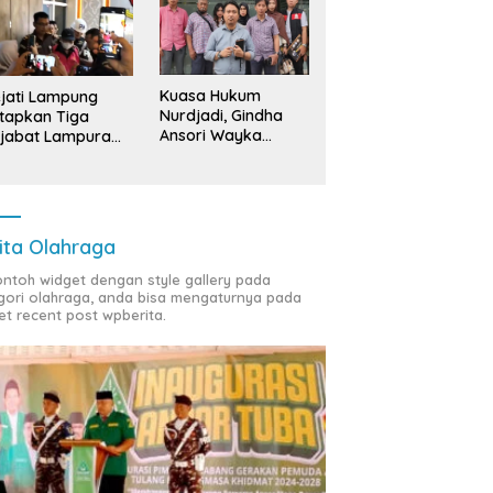
Kuasa Hukum
jati Lampung
Nurdjadi, Gindha
tapkan Tiga
Ansori Wayka
jabat Lampura
Laporkan
ersangka
Penyerobotan
Tanah ke Polda
Lampung
ita Olahraga
contoh widget dengan style gallery pada
gori olahraga, anda bisa mengaturnya pada
et recent post wpberita.