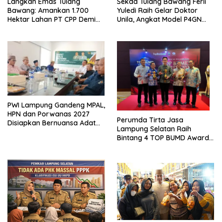
Langkah Emas Tulang
Sekda Tulang Bawang Ferli
Bawang: Amankan 1.700
Yuledi Raih Gelar Doktor
Hektar Lahan PT CPP Demi
Unila, Angkat Model P4GN
Kembangkan Kawasan
Berbasis Kearifan Lokal
Ekonomi Biru
PWI Lampung Gandeng MPAL,
HPN dan Porwanas 2027
Perumda Tirta Jasa
Disiapkan Bernuansa Adat
Lampung Selatan Raih
Sai Bumi Ruwa Jurai
Bintang 4 TOP BUMD Awards
2026, Tiga Penghargaan
Sekaligus Diborong