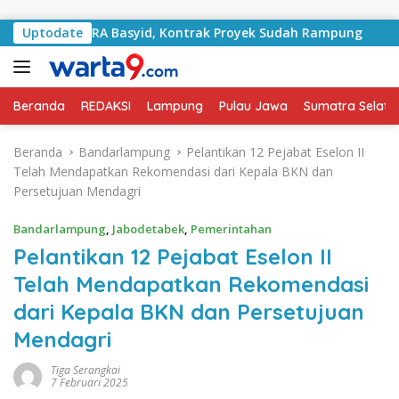
Langsung ke konten
lan RA Basyid, Kontrak Proyek Sudah Rampung
Uptodate
Bulan 
Beranda
REDAKSI
Lampung
Pulau Jawa
Sumatra Selata
Beranda
Bandarlampung
Pelantikan 12 Pejabat Eselon II
Telah Mendapatkan Rekomendasi dari Kepala BKN dan
Persetujuan Mendagri
Bandarlampung
,
Jabodetabek
,
Pemerintahan
Pelantikan 12 Pejabat Eselon II
Telah Mendapatkan Rekomendasi
dari Kepala BKN dan Persetujuan
Mendagri
Tiga Serangkai
7 Februari 2025