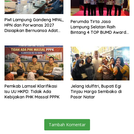
PWI Lampung Gandeng MPAL,
Perumda Tirta Jasa
HPN dan Porwanas 2027
Lampung Selatan Raih
Disiapkan Bernuansa Adat
Bintang 4 TOP BUMD Awards
Sai Bumi Ruwa Jurai
2026, Tiga Penghargaan
Sekaligus Diborong
Pemkab Lamsel Klarifikasi
Jelang Idulfitri, Bupati Egi
Isu UU HKPD: Tidak Ada
Tinjau Harga Sembako di
Kebijakan PHK Massal PPPK
Pasar Natar
Tambah Komentar