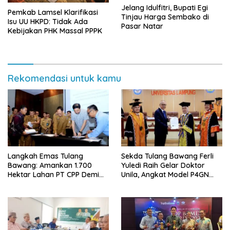
Jelang Idulfitri, Bupati Egi
Pemkab Lamsel Klarifikasi
Tinjau Harga Sembako di
Isu UU HKPD: Tidak Ada
Pasar Natar
Kebijakan PHK Massal PPPK
Rekomendasi untuk kamu
Langkah Emas Tulang
Sekda Tulang Bawang Ferli
Bawang: Amankan 1.700
Yuledi Raih Gelar Doktor
Hektar Lahan PT CPP Demi
Unila, Angkat Model P4GN
Kembangkan Kawasan
Berbasis Kearifan Lokal
Ekonomi Biru