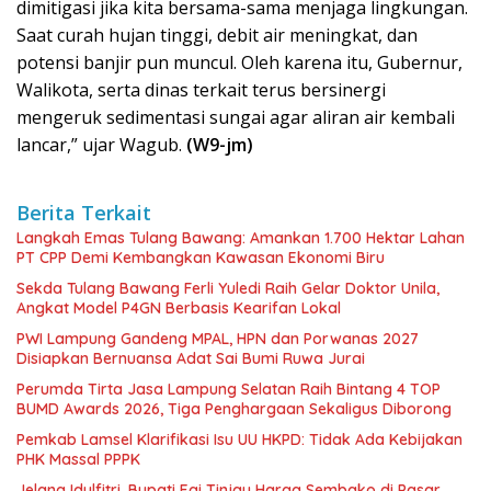
dimitigasi jika kita bersama-sama menjaga lingkungan.
Saat curah hujan tinggi, debit air meningkat, dan
potensi banjir pun muncul. Oleh karena itu, Gubernur,
Walikota, serta dinas terkait terus bersinergi
mengeruk sedimentasi sungai agar aliran air kembali
lancar,” ujar Wagub.
(W9-jm)
Berita Terkait
Langkah Emas Tulang Bawang: Amankan 1.700 Hektar Lahan
PT CPP Demi Kembangkan Kawasan Ekonomi Biru
Sekda Tulang Bawang Ferli Yuledi Raih Gelar Doktor Unila,
Angkat Model P4GN Berbasis Kearifan Lokal
PWI Lampung Gandeng MPAL, HPN dan Porwanas 2027
Disiapkan Bernuansa Adat Sai Bumi Ruwa Jurai
Perumda Tirta Jasa Lampung Selatan Raih Bintang 4 TOP
BUMD Awards 2026, Tiga Penghargaan Sekaligus Diborong
Pemkab Lamsel Klarifikasi Isu UU HKPD: Tidak Ada Kebijakan
PHK Massal PPPK
Jelang Idulfitri, Bupati Egi Tinjau Harga Sembako di Pasar