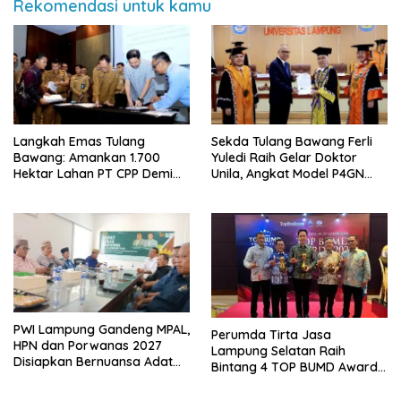
Rekomendasi untuk kamu
Langkah Emas Tulang
Sekda Tulang Bawang Ferli
Bawang: Amankan 1.700
Yuledi Raih Gelar Doktor
Hektar Lahan PT CPP Demi
Unila, Angkat Model P4GN
Kembangkan Kawasan
Berbasis Kearifan Lokal
Ekonomi Biru
PWI Lampung Gandeng MPAL,
Perumda Tirta Jasa
HPN dan Porwanas 2027
Lampung Selatan Raih
Disiapkan Bernuansa Adat
Bintang 4 TOP BUMD Awards
Sai Bumi Ruwa Jurai
2026, Tiga Penghargaan
Sekaligus Diborong