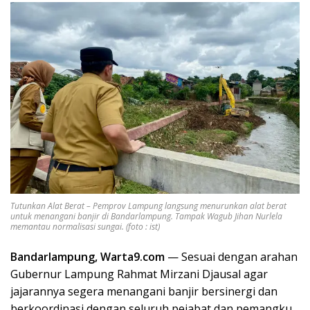
Tutunkan Alat Berat – Pemprov Lampung langsung menurunkan alat berat
untuk menangani banjir di Bandarlampung. Tampak Wagub Jihan Nurlela
memantau normalisasi sungai. (foto : ist)
Bandarlampung, Warta9.com
— Sesuai dengan arahan
Gubernur Lampung Rahmat Mirzani Djausal agar
jajarannya segera menangani banjir bersinergi dan
berkoordinasi dengan seluruh pejabat dan pemangku