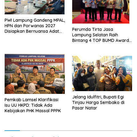
PWI Lampung Gandeng MPAL,
HPN dan Porwanas 2027
Perumda Tirta Jasa
Disiapkan Bernuansa Adat
Lampung Selatan Raih
Sai Bumi Ruwa Jurai
Bintang 4 TOP BUMD Awards
2026, Tiga Penghargaan
Sekaligus Diborong
Jelang Idulfitri, Bupati Egi
Pemkab Lamsel Klarifikasi
Tinjau Harga Sembako di
Isu UU HKPD: Tidak Ada
Pasar Natar
Kebijakan PHK Massal PPPK