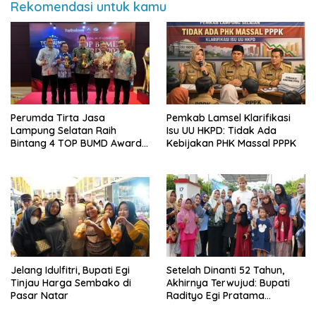
Rekomendasi untuk kamu
Perumda Tirta Jasa
Pemkab Lamsel Klarifikasi
Lampung Selatan Raih
Isu UU HKPD: Tidak Ada
Bintang 4 TOP BUMD Awards
Kebijakan PHK Massal PPPK
2026, Tiga Penghargaan
Sekaligus Diborong
Jelang Idulfitri, Bupati Egi
Setelah Dinanti 52 Tahun,
Tinjau Harga Sembako di
Akhirnya Terwujud: Bupati
Pasar Natar
Radityo Egi Pratama
Resmikan Jalan Kota