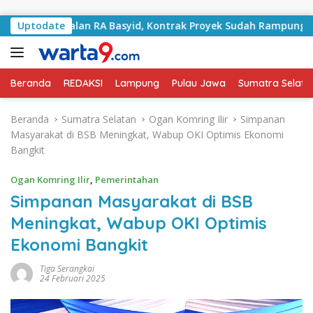
Langsung ke konten
ani Jalan RA Basyid, Kontrak Proyek Sudah Rampung
Uptodate
Beranda
REDAKSI
Lampung
Pulau Jawa
Sumatra Selata
Beranda
Sumatra Selatan
Ogan Komring Ilir
Simpanan
Masyarakat di BSB Meningkat, Wabup OKI Optimis Ekonomi
Bangkit
Ogan Komring Ilir
,
Pemerintahan
Simpanan Masyarakat di BSB
Meningkat, Wabup OKI Optimis
Ekonomi Bangkit
Tiga Serangkai
24 Februari 2025