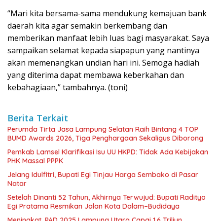
“Mari kita bersama-sama mendukung kemajuan bank
daerah kita agar semakin berkembang dan
memberikan manfaat lebih luas bagi masyarakat. Saya
sampaikan selamat kepada siapapun yang nantinya
akan memenangkan undian hari ini. Semoga hadiah
yang diterima dapat membawa keberkahan dan
kebahagiaan,” tambahnya. (toni)
Berita Terkait
Perumda Tirta Jasa Lampung Selatan Raih Bintang 4 TOP
BUMD Awards 2026, Tiga Penghargaan Sekaligus Diborong
Pemkab Lamsel Klarifikasi Isu UU HKPD: Tidak Ada Kebijakan
PHK Massal PPPK
Jelang Idulfitri, Bupati Egi Tinjau Harga Sembako di Pasar
Natar
Setelah Dinanti 52 Tahun, Akhirnya Terwujud: Bupati Radityo
Egi Pratama Resmikan Jalan Kota Dalam–Budidaya
Meningkat, PAD 2025 Lampung Utara Capai 1,6 Triliun