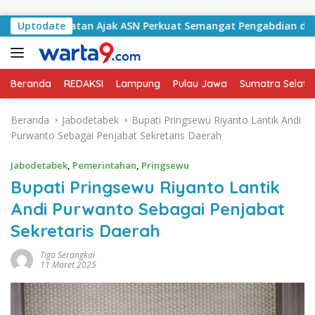
Langsung ke konten
g Selatan Ajak ASN Perkuat Semangat Pengabdian dan Tingkat
Uptodate
Beranda
REDAKSI
Lampung
Pulau Jawa
Sumatra Selata
Beranda
Jabodetabek
Bupati Pringsewu Riyanto Lantik Andi
Purwanto Sebagai Penjabat Sekretaris Daerah
Jabodetabek
,
Pemerintahan
,
Pringsewu
Bupati Pringsewu Riyanto Lantik
Andi Purwanto Sebagai Penjabat
Sekretaris Daerah
Tiga Serangkai
11 Maret 2025