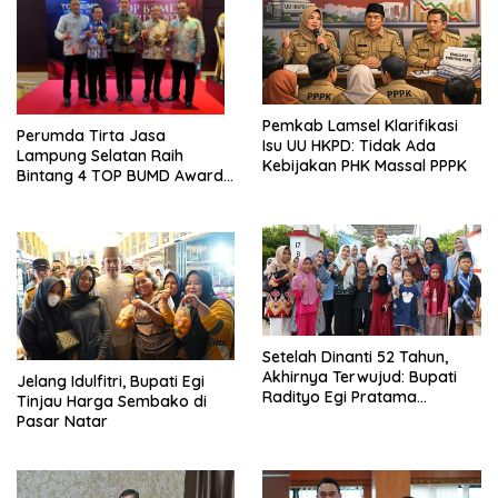
Pemkab Lamsel Klarifikasi
Perumda Tirta Jasa
Isu UU HKPD: Tidak Ada
Lampung Selatan Raih
Kebijakan PHK Massal PPPK
Bintang 4 TOP BUMD Awards
2026, Tiga Penghargaan
Sekaligus Diborong
Setelah Dinanti 52 Tahun,
Akhirnya Terwujud: Bupati
Jelang Idulfitri, Bupati Egi
Radityo Egi Pratama
Tinjau Harga Sembako di
Resmikan Jalan Kota
Pasar Natar
Dalam–Budidaya