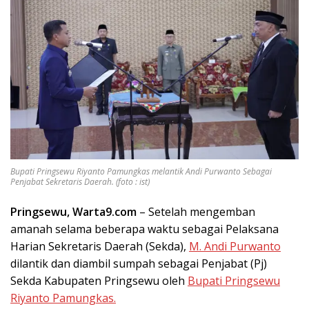
Bupati Pringsewu Riyanto Pamungkas melantik Andi Purwanto Sebagai
Penjabat Sekretaris Daerah. (foto : ist)
Pringsewu, Warta9.com
– Setelah mengemban
amanah selama beberapa waktu sebagai Pelaksana
Harian Sekretaris Daerah (Sekda),
M. Andi Purwanto
dilantik dan diambil sumpah sebagai Penjabat (Pj)
Sekda Kabupaten Pringsewu oleh
Bupati Pringsewu
Riyanto Pamungkas.