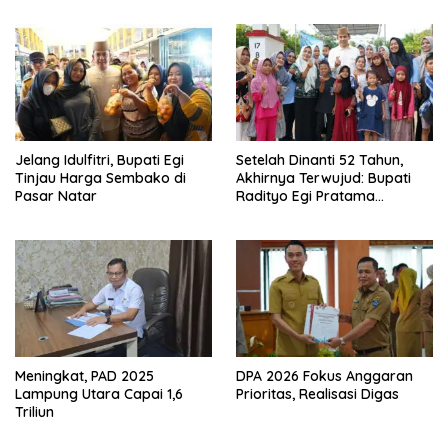
Sekaligus Diborong
Jelang Idulfitri, Bupati Egi
Setelah Dinanti 52 Tahun,
Tinjau Harga Sembako di
Akhirnya Terwujud: Bupati
Pasar Natar
Radityo Egi Pratama
Resmikan Jalan Kota
Dalam–Budidaya
Meningkat, PAD 2025
DPA 2026 Fokus Anggaran
Lampung Utara Capai 1,6
Prioritas, Realisasi Digas
Triliun