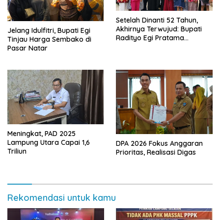
Setelah Dinanti 52 Tahun,
Akhirnya Terwujud: Bupati
Jelang Idulfitri, Bupati Egi
Radityo Egi Pratama
Tinjau Harga Sembako di
Resmikan Jalan Kota
Pasar Natar
Dalam–Budidaya
Meningkat, PAD 2025
Lampung Utara Capai 1,6
DPA 2026 Fokus Anggaran
Triliun
Prioritas, Realisasi Digas
Rekomendasi untuk kamu