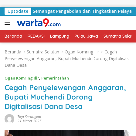
Langsung ke konten
erkuat Semangat Pengabdian dan Tingkatkan Pelayanan Publik
Uptodate
Beranda
REDAKSI
Lampung
Pulau Jawa
Sumatra Selata
Beranda
Sumatra Selatan
Ogan Komring Ilir
Cegah
Penyelewengan Anggaran, Bupati Muchendi Dorong Digitalisasi
Dana Desa
Ogan Komring Ilir
,
Pemerintahan
Cegah Penyelewengan Anggaran,
Bupati Muchendi Dorong
Digitalisasi Dana Desa
Tiga Serangkai
21 Maret 2025