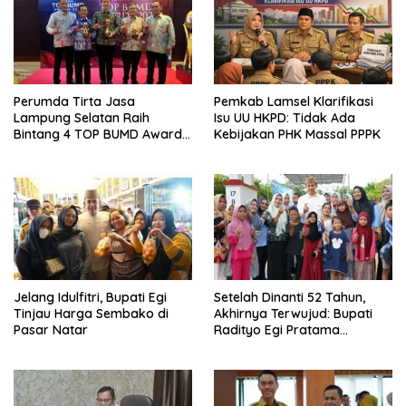
Perumda Tirta Jasa
Pemkab Lamsel Klarifikasi
Lampung Selatan Raih
Isu UU HKPD: Tidak Ada
Bintang 4 TOP BUMD Awards
Kebijakan PHK Massal PPPK
2026, Tiga Penghargaan
Sekaligus Diborong
Jelang Idulfitri, Bupati Egi
Setelah Dinanti 52 Tahun,
Tinjau Harga Sembako di
Akhirnya Terwujud: Bupati
Pasar Natar
Radityo Egi Pratama
Resmikan Jalan Kota
Dalam–Budidaya