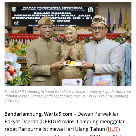
Ketua DPRD Lampung Achmad Giri Akbar memberi tumpeng kepada Gubernur
Rahmat Mirzani Djausal pada rapat Paripurna HUT ke-61 Provinsi Lampung.
(foto : ist)
Bandarlampung, Warta9.com
– Dewan Perwakilan
Rakyat Daerah (DPRD) Provinsi Lampung menggelar
rapat Paripurna Istimewa Hari Ulang Tahun (
HUT)