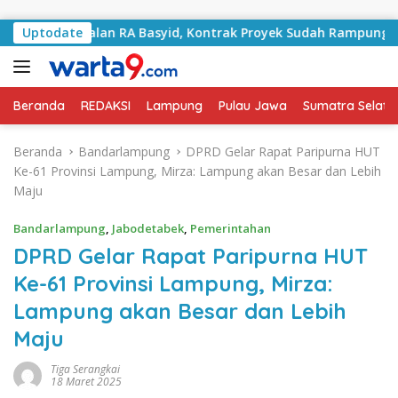
Langsung ke konten
ni Jalan RA Basyid, Kontrak Proyek Sudah Rampung
Uptodate
Bu
Beranda
REDAKSI
Lampung
Pulau Jawa
Sumatra Selata
Beranda
Bandarlampung
DPRD Gelar Rapat Paripurna HUT
Ke-61 Provinsi Lampung, Mirza: Lampung akan Besar dan Lebih
Maju
Bandarlampung
,
Jabodetabek
,
Pemerintahan
DPRD Gelar Rapat Paripurna HUT
Ke-61 Provinsi Lampung, Mirza:
Lampung akan Besar dan Lebih
Maju
Tiga Serangkai
18 Maret 2025