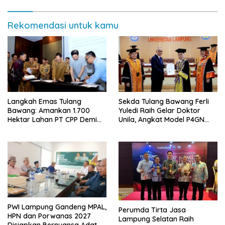
Rekomendasi untuk kamu
Langkah Emas Tulang
Sekda Tulang Bawang Ferli
Bawang: Amankan 1.700
Yuledi Raih Gelar Doktor
Hektar Lahan PT CPP Demi
Unila, Angkat Model P4GN
Kembangkan Kawasan
Berbasis Kearifan Lokal
Ekonomi Biru
PWI Lampung Gandeng MPAL,
Perumda Tirta Jasa
HPN dan Porwanas 2027
Lampung Selatan Raih
Disiapkan Bernuansa Adat