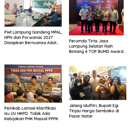
PWI Lampung Gandeng MPAL,
HPN dan Porwanas 2027
Perumda Tirta Jasa
Disiapkan Bernuansa Adat
Lampung Selatan Raih
Sai Bumi Ruwa Jurai
Bintang 4 TOP BUMD Awards
2026, Tiga Penghargaan
Sekaligus Diborong
Jelang Idulfitri, Bupati Egi
Pemkab Lamsel Klarifikasi
Tinjau Harga Sembako di
Isu UU HKPD: Tidak Ada
Pasar Natar
Kebijakan PHK Massal PPPK