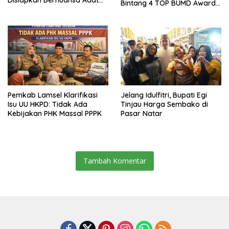
Bintang 4 TOP BUMD Awards
Sai Bumi Ruwa Jurai
2026, Tiga Penghargaan
Sekaligus Diborong
Pemkab Lamsel Klarifikasi
Jelang Idulfitri, Bupati Egi
Isu UU HKPD: Tidak Ada
Tinjau Harga Sembako di
Kebijakan PHK Massal PPPK
Pasar Natar
Tambah Komentar