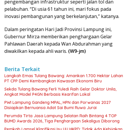
pengembangan infrastruktur seperti jalan tol dan
pelabuhan. “Di usia 61 tahun ini, mari fokus pada
inovasi pembangunan yang berkelanjutan,” katanya.
Dalam peringatan Hari Jadi Provinsi Lampung ini,
Gubernur Mirza memberikan penghargaan Gelar
Pahlawan Daerah kepada Wan Abdurahman yang
diwakilkan kepada ahli waris.
(W9-jm)
Berita Terkait
Langkah Emas Tulang Bawang: Amankan 1.700 Hektar Lahan
PT CPP Demi Kembangkan Kawasan Ekonomi Biru
Sekda Tulang Bawang Ferli Yuledi Raih Gelar Doktor Unila,
Angkat Model P4GN Berbasis Kearifan Lokal
PWI Lampung Gandeng MPAL, HPN dan Porwanas 2027
Disiapkan Bernuansa Adat Sai Bumi Ruwa Jurai
Perumda Tirta Jasa Lampung Selatan Raih Bintang 4 TOP
BUMD Awards 2026, Tiga Penghargaan Sekaligus Diborong
Pemkab Lamsel Klarifikasi Isu UU HKPD: Tidak Ada Kebijakan