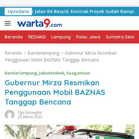
Langsung ke konten
angani Jalan RA Basyid, Kontrak Proyek Sudah Rampung
Uptodate
Beranda
REDAKSI
Lampung
Pulau Jawa
Sumatra Selata
Beranda
Bandarlampung
Gubernur Mirza Resmikan
Penggunaan Mobil BAZNAS Tanggap Bencana
Bandarlampung
,
Jabodetabek
,
Keagamaan
Gubernur Mirza Resmikan
Penggunaan Mobil BAZNAS
Tanggap Bencana
Tiga Serangkai
26 Maret 2025