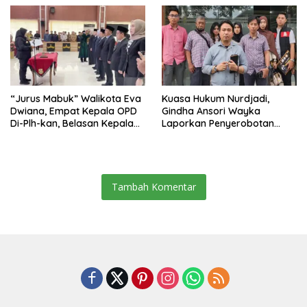
“Jurus Mabuk” Walikota Eva
Kuasa Hukum Nurdjadi,
Dwiana, Empat Kepala OPD
Gindha Ansori Wayka
Di-Plh-kan, Belasan Kepala
Laporkan Penyerobotan
SD dan SMP Rangkap
Tanah ke Polda Lampung
Jabatan Plt
Tambah Komentar