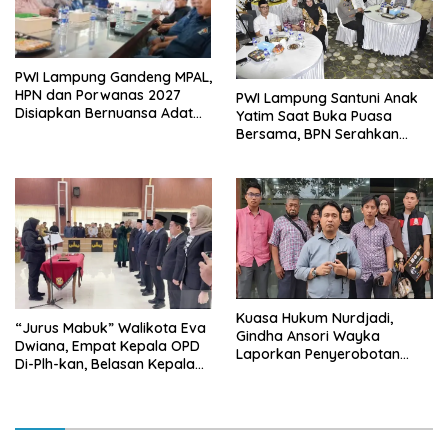
PWI Lampung Gandeng MPAL,
HPN dan Porwanas 2027
PWI Lampung Santuni Anak
Disiapkan Bernuansa Adat
Yatim Saat Buka Puasa
Sai Bumi Ruwa Jurai
Bersama, BPN Serahkan
Sertifikat Tanah Kantor
Kuasa Hukum Nurdjadi,
“Jurus Mabuk” Walikota Eva
Gindha Ansori Wayka
Dwiana, Empat Kepala OPD
Laporkan Penyerobotan
Di-Plh-kan, Belasan Kepala
Tanah ke Polda Lampung
SD dan SMP Rangkap
Jabatan Plt