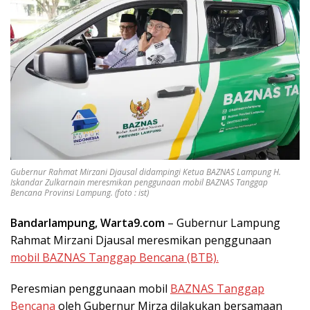
Gubernur Rahmat Mirzani Djausal didampingi Ketua BAZNAS Lampung H.
Iskandar Zulkarnain meresmikan penggunaan mobil BAZNAS Tanggap
Bencana Provinsi Lampung. (foto : ist)
Bandarlampung, Warta9.com
– Gubernur Lampung
Rahmat Mirzani Djausal meresmikan penggunaan
mobil BAZNAS Tanggap Bencana (BTB).
Peresmian penggunaan mobil
BAZNAS Tanggap
Bencana
oleh Gubernur Mirza dilakukan bersamaan