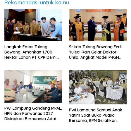
Rekomendasi untuk kamu
Langkah Emas Tulang
Sekda Tulang Bawang Ferli
Bawang: Amankan 1.700
Yuledi Raih Gelar Doktor
Hektar Lahan PT CPP Demi
Unila, Angkat Model P4GN
Kembangkan Kawasan
Berbasis Kearifan Lokal
Ekonomi Biru
PWI Lampung Gandeng MPAL,
PWI Lampung Santuni Anak
HPN dan Porwanas 2027
Yatim Saat Buka Puasa
Disiapkan Bernuansa Adat
Bersama, BPN Serahkan
Sai Bumi Ruwa Jurai
Sertifikat Tanah Kantor