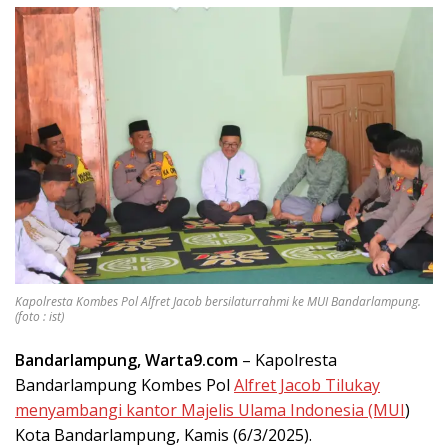
Kapolresta Kombes Pol Alfret Jacob bersilaturrahmi ke MUI Bandarlampung.
(foto : ist)
Bandarlampung, Warta9.com
– Kapolresta
Bandarlampung Kombes Pol
Alfret Jacob Tilukay
menyambangi kantor Majelis Ulama Indonesia (MUI
)
Kota Bandarlampung, Kamis (6/3/2025).