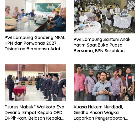
PWI Lampung Gandeng MPAL,
PWI Lampung Santuni Anak
HPN dan Porwanas 2027
Yatim Saat Buka Puasa
Disiapkan Bernuansa Adat
Bersama, BPN Serahkan
Sai Bumi Ruwa Jurai
Sertifikat Tanah Kantor
“Jurus Mabuk” Walikota Eva
Kuasa Hukum Nurdjadi,
Dwiana, Empat Kepala OPD
Gindha Ansori Wayka
Di-Plh-kan, Belasan Kepala
Laporkan Penyerobotan
SD dan SMP Rangkap
Tanah ke Polda Lampung
Jabatan Plt