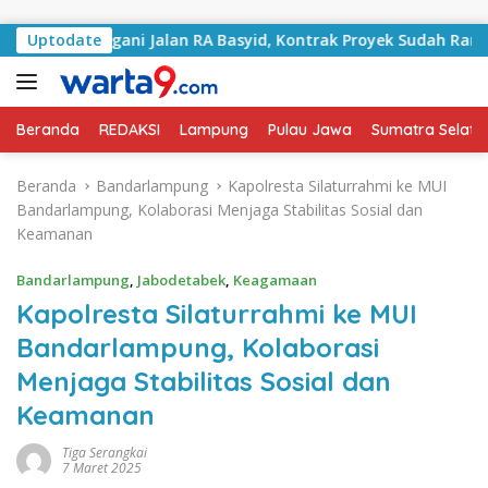
Langsung ke konten
i Tangani Jalan RA Basyid, Kontrak Proyek Sudah Rampung
Uptodate
Beranda
REDAKSI
Lampung
Pulau Jawa
Sumatra Selata
Beranda
Bandarlampung
Kapolresta Silaturrahmi ke MUI
Bandarlampung, Kolaborasi Menjaga Stabilitas Sosial dan
Keamanan
Bandarlampung
,
Jabodetabek
,
Keagamaan
Kapolresta Silaturrahmi ke MUI
Bandarlampung, Kolaborasi
Menjaga Stabilitas Sosial dan
Keamanan
Tiga Serangkai
7 Maret 2025