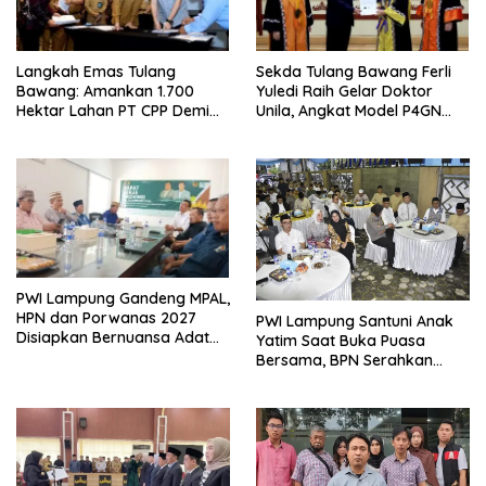
Langkah Emas Tulang
Sekda Tulang Bawang Ferli
Bawang: Amankan 1.700
Yuledi Raih Gelar Doktor
Hektar Lahan PT CPP Demi
Unila, Angkat Model P4GN
Kembangkan Kawasan
Berbasis Kearifan Lokal
Ekonomi Biru
PWI Lampung Gandeng MPAL,
HPN dan Porwanas 2027
PWI Lampung Santuni Anak
Disiapkan Bernuansa Adat
Yatim Saat Buka Puasa
Sai Bumi Ruwa Jurai
Bersama, BPN Serahkan
Sertifikat Tanah Kantor