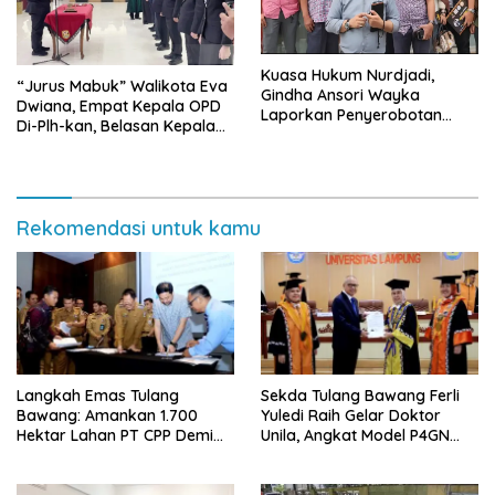
Kuasa Hukum Nurdjadi,
“Jurus Mabuk” Walikota Eva
Gindha Ansori Wayka
Dwiana, Empat Kepala OPD
Laporkan Penyerobotan
Di-Plh-kan, Belasan Kepala
Tanah ke Polda Lampung
SD dan SMP Rangkap
Jabatan Plt
Rekomendasi untuk kamu
Langkah Emas Tulang
Sekda Tulang Bawang Ferli
Bawang: Amankan 1.700
Yuledi Raih Gelar Doktor
Hektar Lahan PT CPP Demi
Unila, Angkat Model P4GN
Kembangkan Kawasan
Berbasis Kearifan Lokal
Ekonomi Biru