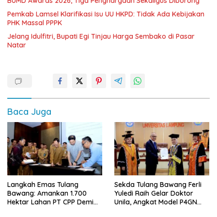
BUMD Awards 2026, Tiga Penghargaan Sekaligus Diborong
Pemkab Lamsel Klarifikasi Isu UU HKPD: Tidak Ada Kebijakan
PHK Massal PPPK
Jelang Idulfitri, Bupati Egi Tinjau Harga Sembako di Pasar
Natar
Baca Juga
Langkah Emas Tulang
Sekda Tulang Bawang Ferli
Bawang: Amankan 1.700
Yuledi Raih Gelar Doktor
Hektar Lahan PT CPP Demi
Unila, Angkat Model P4GN
Kembangkan Kawasan
Berbasis Kearifan Lokal