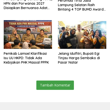
Perumda Tirta Jasa
HPN dan Porwanas 2027
Lampung Selatan Raih
Disiapkan Bernuansa Adat
Bintang 4 TOP BUMD Awards
Sai Bumi Ruwa Jurai
2026, Tiga Penghargaan
Sekaligus Diborong
Pemkab Lamsel Klarifikasi
Jelang Idulfitri, Bupati Egi
Isu UU HKPD: Tidak Ada
Tinjau Harga Sembako di
Kebijakan PHK Massal PPPK
Pasar Natar
Tambah Komentar