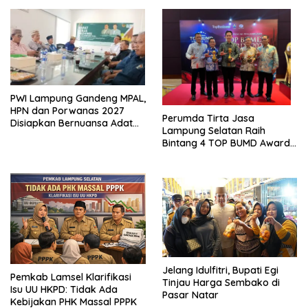
Ekonomi Biru
PWI Lampung Gandeng MPAL,
HPN dan Porwanas 2027
Perumda Tirta Jasa
Disiapkan Bernuansa Adat
Lampung Selatan Raih
Sai Bumi Ruwa Jurai
Bintang 4 TOP BUMD Awards
2026, Tiga Penghargaan
Sekaligus Diborong
Jelang Idulfitri, Bupati Egi
Pemkab Lamsel Klarifikasi
Tinjau Harga Sembako di
Isu UU HKPD: Tidak Ada
Pasar Natar
Kebijakan PHK Massal PPPK