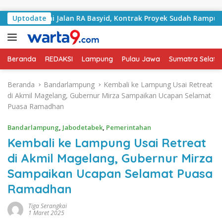
Langsung ke konten
angani Jalan RA Basyid, Kontrak Proyek Sudah Rampung
Uptodate
Beranda
REDAKSI
Lampung
Pulau Jawa
Sumatra Selata
Beranda
Bandarlampung
Kembali ke Lampung Usai Retreat
di Akmil Magelang, Gubernur Mirza Sampaikan Ucapan Selamat
Puasa Ramadhan
Bandarlampung
,
Jabodetabek
,
Pemerintahan
Kembali ke Lampung Usai Retreat
di Akmil Magelang, Gubernur Mirza
Sampaikan Ucapan Selamat Puasa
Ramadhan
Tiga Serangkai
1 Maret 2025