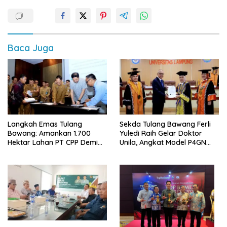
Baca Juga
Langkah Emas Tulang
Sekda Tulang Bawang Ferli
Bawang: Amankan 1.700
Yuledi Raih Gelar Doktor
Hektar Lahan PT CPP Demi
Unila, Angkat Model P4GN
Kembangkan Kawasan
Berbasis Kearifan Lokal
Ekonomi Biru