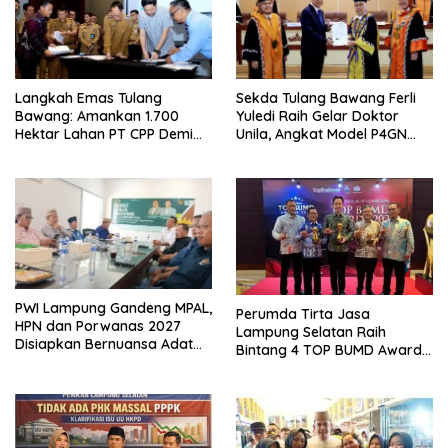
Langkah Emas Tulang
Sekda Tulang Bawang Ferli
Bawang: Amankan 1.700
Yuledi Raih Gelar Doktor
Hektar Lahan PT CPP Demi
Unila, Angkat Model P4GN
Kembangkan Kawasan
Berbasis Kearifan Lokal
Ekonomi Biru
PWI Lampung Gandeng MPAL,
Perumda Tirta Jasa
HPN dan Porwanas 2027
Lampung Selatan Raih
Disiapkan Bernuansa Adat
Bintang 4 TOP BUMD Awards
Sai Bumi Ruwa Jurai
2026, Tiga Penghargaan
Sekaligus Diborong