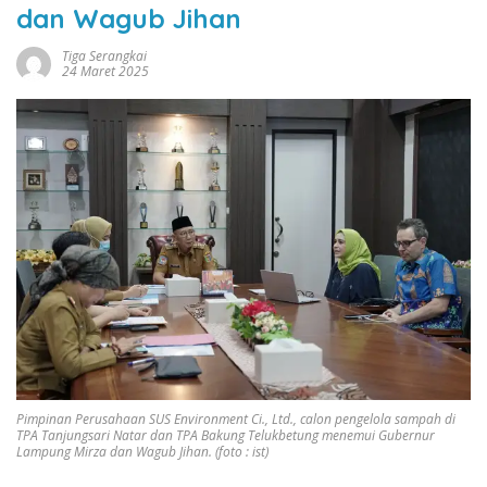
dan Wagub Jihan
Tiga Serangkai
24 Maret 2025
Pimpinan Perusahaan SUS Environment Ci., Ltd., calon pengelola sampah di
TPA Tanjungsari Natar dan TPA Bakung Telukbetung menemui Gubernur
Lampung Mirza dan Wagub Jihan. (foto : ist)