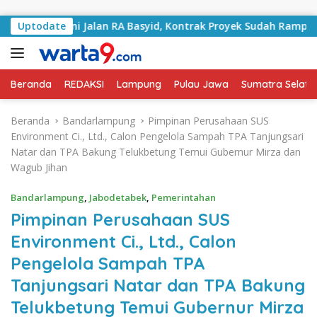
Langsung ke konten
angani Jalan RA Basyid, Kontrak Proyek Sudah Rampung
Uptodate
Beranda
REDAKSI
Lampung
Pulau Jawa
Sumatra Selata
Beranda
Bandarlampung
Pimpinan Perusahaan SUS
Environment Ci., Ltd., Calon Pengelola Sampah TPA Tanjungsari
Natar dan TPA Bakung Telukbetung Temui Gubernur Mirza dan
Wagub Jihan
Bandarlampung
,
Jabodetabek
,
Pemerintahan
Pimpinan Perusahaan SUS
Environment Ci., Ltd., Calon
Pengelola Sampah TPA
Tanjungsari Natar dan TPA Bakung
Telukbetung Temui Gubernur Mirza