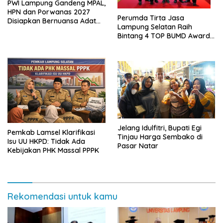
PWI Lampung Gandeng MPAL,
HPN dan Porwanas 2027
Perumda Tirta Jasa
Disiapkan Bernuansa Adat
Lampung Selatan Raih
Sai Bumi Ruwa Jurai
Bintang 4 TOP BUMD Awards
2026, Tiga Penghargaan
Sekaligus Diborong
Jelang Idulfitri, Bupati Egi
Pemkab Lamsel Klarifikasi
Tinjau Harga Sembako di
Isu UU HKPD: Tidak Ada
Pasar Natar
Kebijakan PHK Massal PPPK
Rekomendasi untuk kamu