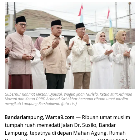
Gubernur Rahmat Mirzani Djausal, Wagub Jihan Nurlela, Ketua MPR Achmad
Muzani dan Ketua DPRD Achmad Giri Akbar bersama ribuan umat muslim
mengikuti Lampung Bersholawat. (foto : ist)
Bandarlampung, Warta9.com
— Ribuan umat muslim
tumpah ruah memadati Jalan Dr. Susilo, Bandar
Lampung, tepatnya di depan Mahan Agung, Rumah