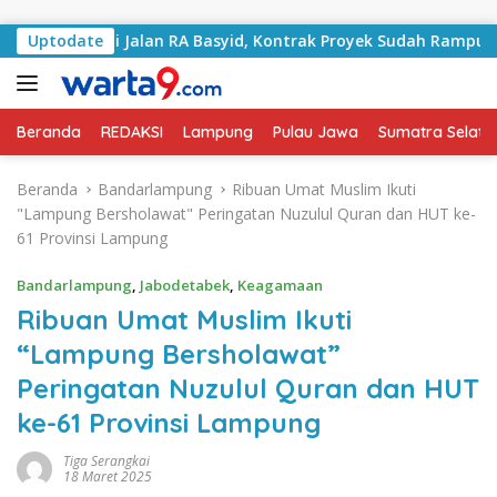
Langsung ke konten
ani Jalan RA Basyid, Kontrak Proyek Sudah Rampung
Uptodate
Beranda
REDAKSI
Lampung
Pulau Jawa
Sumatra Selata
Beranda
Bandarlampung
Ribuan Umat Muslim Ikuti
"Lampung Bersholawat" Peringatan Nuzulul Quran dan HUT ke-
61 Provinsi Lampung
Bandarlampung
,
Jabodetabek
,
Keagamaan
Ribuan Umat Muslim Ikuti
“Lampung Bersholawat”
Peringatan Nuzulul Quran dan HUT
ke-61 Provinsi Lampung
Tiga Serangkai
18 Maret 2025