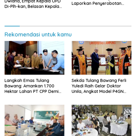
Dwiana, Empat Kepala OPD
Laporkan Penyerobotan
Di-Plh-kan, Belasan Kepala
Tanah ke Polda Lampung
SD dan SMP Rangkap
Jabatan Plt
Rekomendasi untuk kamu
Langkah Emas Tulang
Sekda Tulang Bawang Ferli
Bawang: Amankan 1.700
Yuledi Raih Gelar Doktor
Hektar Lahan PT CPP Demi
Unila, Angkat Model P4GN
Kembangkan Kawasan
Berbasis Kearifan Lokal
Ekonomi Biru