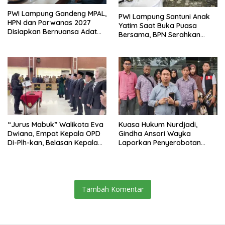
PWI Lampung Gandeng MPAL,
PWI Lampung Santuni Anak
HPN dan Porwanas 2027
Yatim Saat Buka Puasa
Disiapkan Bernuansa Adat
Bersama, BPN Serahkan
Sai Bumi Ruwa Jurai
Sertifikat Tanah Kantor
“Jurus Mabuk” Walikota Eva
Kuasa Hukum Nurdjadi,
Dwiana, Empat Kepala OPD
Gindha Ansori Wayka
Di-Plh-kan, Belasan Kepala
Laporkan Penyerobotan
SD dan SMP Rangkap
Tanah ke Polda Lampung
Jabatan Plt
Tambah Komentar