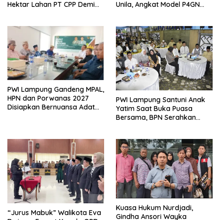
Hektar Lahan PT CPP Demi
Unila, Angkat Model P4GN
Kembangkan Kawasan
Berbasis Kearifan Lokal
Ekonomi Biru
PWI Lampung Gandeng MPAL,
HPN dan Porwanas 2027
PWI Lampung Santuni Anak
Disiapkan Bernuansa Adat
Yatim Saat Buka Puasa
Sai Bumi Ruwa Jurai
Bersama, BPN Serahkan
Sertifikat Tanah Kantor
Kuasa Hukum Nurdjadi,
“Jurus Mabuk” Walikota Eva
Gindha Ansori Wayka