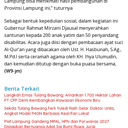
Lampung bisa menikmati hasil pembangunan di
Provinsi Lampung ini,” tuturnya
Sebagai bentuk kepedulian sosial, dalam kegiatan ini
Gubernur Rahmat Mirzani Djausal menyerahkan
santunan kepada 200 anak yatim dan 50 penyandang
disabilitas. Acara juga diisi dengan pembacaan ayat suci
Al-Qur’an yang dibacakan oleh Ust. H. Hasbunah, S.Ag.,
M.Pd.I serta ceramah agama oleh KH. Ihya Ulumudin,
dan kemudian ditutup dengan buka puasa bersama,
(W9-jm)
Berita Terkait
Langkah Emas Tulang Bawang: Amankan 1.700 Hektar Lahan
PT CPP Demi Kembangkan Kawasan Ekonomi Biru
Sekda Tulang Bawang Ferli Yuledi Raih Gelar Doktor Unila,
Angkat Model P4GN Berbasis Kearifan Lokal
PWI Lampung Gandeng MPAL, HPN dan Porwanas 2027
Disiapkan Bernuansa Adat Sai Bumi Ruwa Jurai