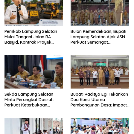
Pemkab Lampung Selatan
Bulan Kemerdekaan, Bupati
Mulai Tangani Jalan RA
Lampung Selatan Ajak ASN
Basyid, Kontrak Proyek
Perkuat Semangat
Sudah Rampung
Pengabdian dan Tingkatkan
Pelayanan Publik
Sekda Lampung Selatan
Bupati Radityo Egi Tekankan
Minta Perangkat Daerah
Dua Kunci Utama
Perkuat Keterbukaan
Pembangunan Desa: Impact
Informasi Publik
dan Sustainable