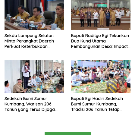
Sekda Lampung Selatan
Bupati Radityo Egi Tekankan
Minta Perangkat Daerah
Dua Kunci Utama
Perkuat Keterbukaan
Pembangunan Desa: Impact
Informasi Publik
dan Sustainable
Sedekah Bumi Sumur
Bupati Egi Hadiri Sedekah
Kumbang, Warisan 206
Bumi Sumur Kumbang,
Tahun yang Terus Dijaga
Tradisi 206 Tahun Tetap
Pemkab Lampung Selatan
Semarak Meski Diguyur
dan Masyarakat
Hujan