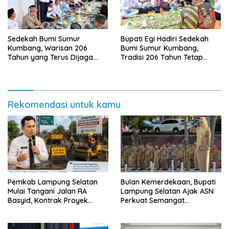
Sedekah Bumi Sumur
Bupati Egi Hadiri Sedekah
Kumbang, Warisan 206
Bumi Sumur Kumbang,
Tahun yang Terus Dijaga
Tradisi 206 Tahun Tetap
Pemkab Lampung Selatan
Semarak Meski Diguyur
dan Masyarakat
Hujan
Rekomendasi untuk kamu
Pemkab Lampung Selatan
Bulan Kemerdekaan, Bupati
Mulai Tangani Jalan RA
Lampung Selatan Ajak ASN
Basyid, Kontrak Proyek
Perkuat Semangat
Sudah Rampung
Pengabdian dan Tingkatkan
Pelayanan Publik