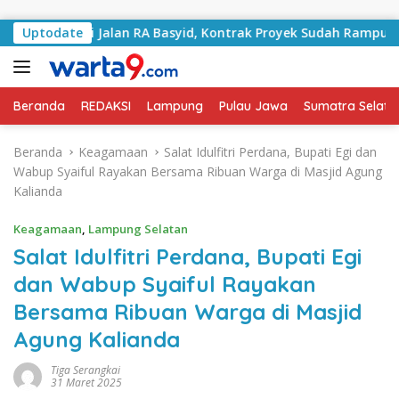
Langsung ke konten
ngani Jalan RA Basyid, Kontrak Proyek Sudah Rampung
Uptodate
Beranda
REDAKSI
Lampung
Pulau Jawa
Sumatra Selata
Beranda
Keagamaan
Salat Idulfitri Perdana, Bupati Egi dan
Wabup Syaiful Rayakan Bersama Ribuan Warga di Masjid Agung
Kalianda
Keagamaan
,
Lampung Selatan
Salat Idulfitri Perdana, Bupati Egi
dan Wabup Syaiful Rayakan
Bersama Ribuan Warga di Masjid
Agung Kalianda
Tiga Serangkai
31 Maret 2025