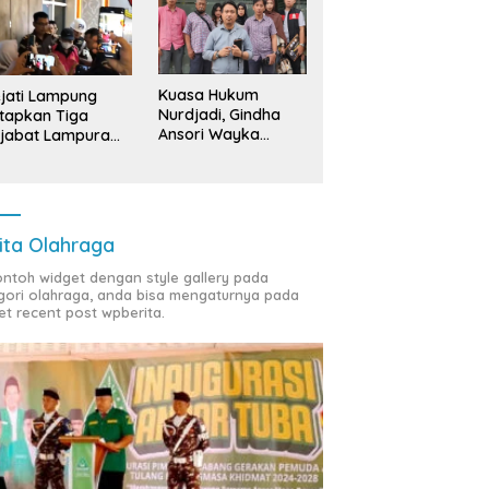
Kuasa Hukum
jati Lampung
Nurdjadi, Gindha
tapkan Tiga
Ansori Wayka
jabat Lampura
Laporkan
ersangka
Penyerobotan
Tanah ke Polda
Lampung
ita Olahraga
contoh widget dengan style gallery pada
gori olahraga, anda bisa mengaturnya pada
et recent post wpberita.