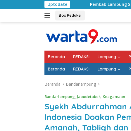
Langsung
Pemkab Lampung Selatan Mulai Tangani Jal
Uptodate
ke
konten
Box Redaksi
Beranda
REDAKSI
Lampung
P
Beranda
REDAKSI
Lampung
P
Beranda
Bandarlampung
Bandarlampung
,
Jabodetabek
,
Keagamaan
Syekh Abdurrahman A
Indonesia Doakan Pe
Amanah, Tabligh dan