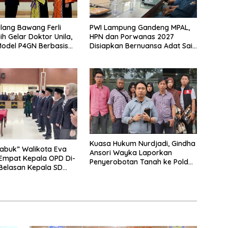
lang Bawang Ferli
PWI Lampung Gandeng MPAL,
ih Gelar Doktor Unila,
HPN dan Porwanas 2027
odel P4GN Berbasis
Disiapkan Bernuansa Adat Sai
 Lokal
Bumi Ruwa Jurai
Kuasa Hukum Nurdjadi, Gindha
abuk” Walikota Eva
Ansori Wayka Laporkan
Empat Kepala OPD Di-
Penyerobotan Tanah ke Polda
 Belasan Kepala SD
Lampung
Rangkap Jabatan Plt