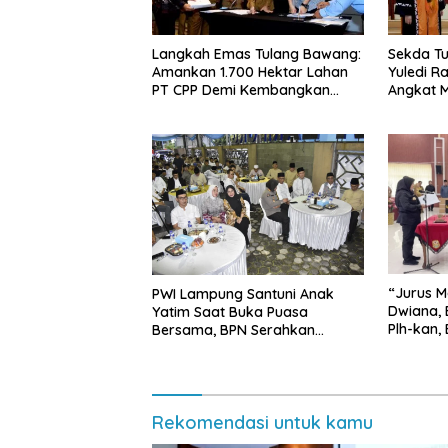
Langkah Emas Tulang Bawang:
Sekda Tu
Amankan 1.700 Hektar Lahan
Yuledi Ra
PT CPP Demi Kembangkan
Angkat M
Kawasan Ekonomi Biru
Kearifan
“Jurus M
PWI Lampung Santuni Anak
Dwiana, 
Yatim Saat Buka Puasa
Plh-kan,
Bersama, BPN Serahkan
dan SMP 
Sertifikat Tanah Kantor
Rekomendasi untuk kamu