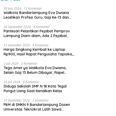
30 Juni 2024
12 Komentar
Walkota Bandarlampung Eva Dwiana
Lecehkan Profesi Guru, Gaji Ke-13 dan
THR Tidak Dibayarkan
26 September 2024
4 Komentar
Pantesan Pelantikan Pejabat Pemprov
Lampung Diam-diam, Ada 2 Pejabat
yang Dilantik Masih Golongan III/b
12 Desember 2024
4 Komentar
Harga Singkong Kembali ke Laptop
Rp900, Hasil Rapat Pengusaha Tapioka,
Petani Singkong dengan Pj. Gubernur
Lampung
2 Juli 2024
3 Komentar
Tega Amet ya Walikota Eva Dwiana,
Selain Gaji 13 Belum Dibayar, Rapel
Kenaikan Gaji 2 Bulan Juga Belum
Dibayar
25 Juli 2024
3 Komentar
Diduga Sekolah SMP N 18 Kota Tegal
Pungut Uang Saat Kenaikan Kelas
31 Desember 2022
3 Komentar
PkM di SMKN 9 Bandarlampung Dosen
Universitas Teknokrat Latih Siswa
Membuat Program Mobil RC Berbasis IoT