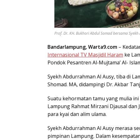
Prof. Dr. KH. Bukhori Abdul Somad bersama Syekh Ab
Bandarlampung, Warta9.com
– Kedat
Internasional TV Masjidil Haram
ke Lam
Pondok Pesantren Al-Mujtama’ Al- Isla
Syekh Abdurrahman Al Ausy, tiba di La
Shomad. MA, didampingi Dr. Akbar Tan
Suatu kehormatan tamu yang mulia ini
Lampung Rahmat Mirzani Djausal dan J
para kyai dan alim ulama.
Syekh Abdurrahman Al Ausy merasa se
pimpinan Lampung. Dalam kesempatan