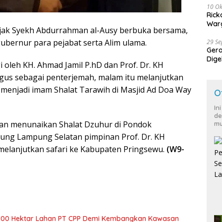
10 Ok
Rick
Warg
ak Syekh Abdurrahman al-Ausy berbuka bersama,
gubernur para pejabat serta Alim ulama.
29 S
Ger
Dige
oleh KH. Ahmad Jamil P.hD dan Prof. Dr. KH
Harg
gus sebagai penterjemah, malam itu melanjutkan
h menjadi imam Shalat Tarawih di Masjid Ad Doa Way
O
In
de
kan menunaikan Shalat Dzuhur di Pondok
mu
Agung Lampung Selatan pimpinan Prof. Dr. KH
elanjutkan safari ke Kabupaten Pringsewu.
(W9-
700 Hektar Lahan PT CPP Demi Kembangkan Kawasan