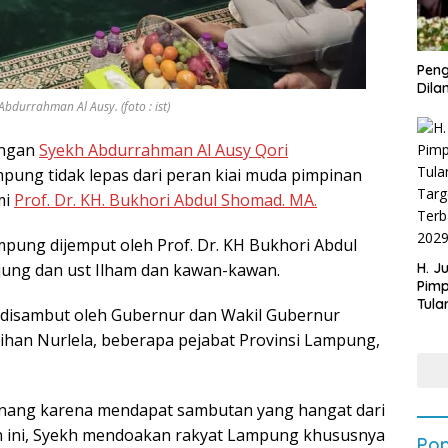
Peng
Dilan
durrahman Al Ausy. (foto : ist)
angan
Syekh Abdurrahman Al Ausy Qori
pung tidak lepas dari peran kiai muda pimpinan
mi
Prof. Dr. KH. Bukhori Abdul Shomad. MA.
mpung dijemput oleh Prof. Dr. KH Bukhori Abdul
jung dan ust Ilham dan kawan-kawan.
H. J
Pim
Tula
 disambut oleh Gubernur dan Wakil Gubernur
Targ
ihan Nurlela, beberapa pejabat Provinsi Lampung,
Terb
202
nang karena mendapat sambutan yang hangat dari
 ini, Syekh mendoakan rakyat Lampung khususnya
Pop