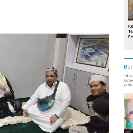
Ke
Te
Pe
T
Ber
Ini 
kate
widg