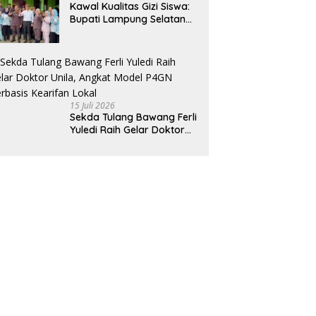
Kawal Kualitas Gizi Siswa:
Terintegrasi Pertama di
Bupati Lampung Selatan
Lampung
dan Kajati Lampung Tinjau
Langsung Program Makan
Bergizi Gratis di Natar
15 Juli 2026
Sekda Tulang Bawang Ferli
Yuledi Raih Gelar Doktor
Unila, Angkat Model P4GN
Berbasis Kearifan Lokal