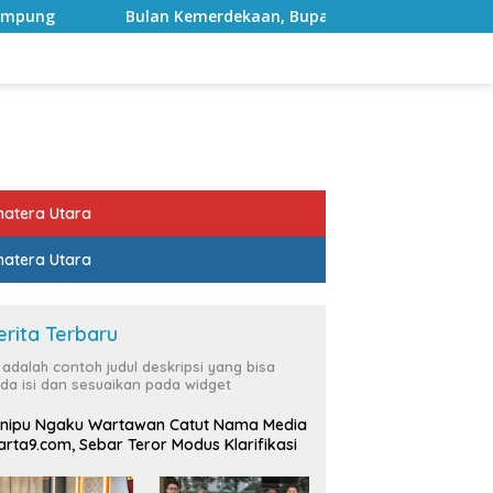
merdekaan, Bupati Lampung Selatan Ajak ASN Perkuat Semang
atera Utara
atera Utara
erita Terbaru
i adalah contoh judul deskripsi yang bisa
da isi dan sesuaikan pada widget
nipu Ngaku Wartawan Catut Nama Media
rta9.com, Sebar Teror Modus Klarifikasi