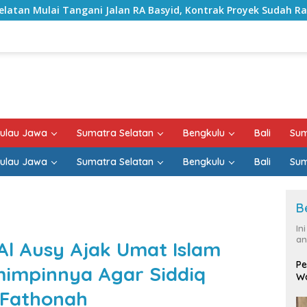
an RA Basyid, Kontrak Proyek Sudah Rampung
Bulan Ke
ulau Jawa
Sumatra Selatan
Bengkulu
Bali
Sum
ulau Jawa
Sumatra Selatan
Bengkulu
Bali
Sum
B
In
an
l Ausy Ajak Umat Islam
Pe
mimpinnya Agar Siddiq
Wa
 Fathonah