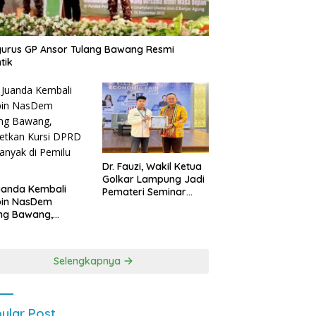
urus GP Ansor Tulang Bawang Resmi
tik
Dr. Fauzi, Wakil Ketua
Golkar Lampung Jadi
uanda Kembali
Pemateri Seminar
pin NasDem
Nasional FEB Unila,
ng Bawang,
Membangun Fondasi
etkan Kursi DPRD
Kuat Melalui 4 Pilar
anyak di Pemilu
Kebangsaan
9
Selengkapnya
ular Post