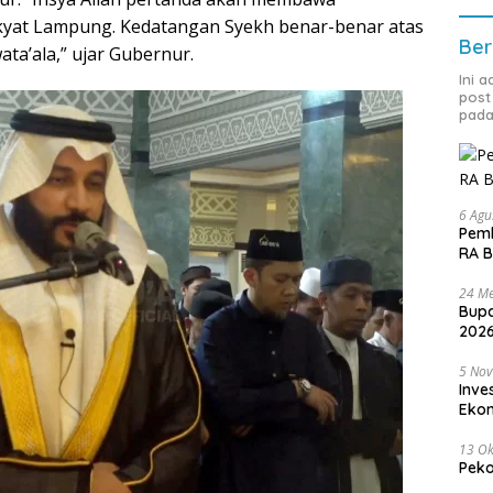
kyat Lampung. Kedatangan Syekh benar-benar atas
Ber
ta’ala,” ujar Gubernur.
Ini 
post
pada
6 Agu
Pemk
RA B
24 Me
Bupa
2026
5 No
Inve
Eko
13 Ok
Peko