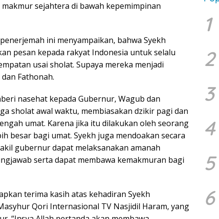
 makmur sejahtera di bawah kepemimpinan
1
i penerjemah ini menyampaikan, bahwa Syekh
2
n pesan kepada rakyat Indonesia untuk selalu
mpatan usai sholat. Supaya mereka menjadi
 dan Fathonah.
3
mberi nasehat kepada Gubernur, Wagub dan
ga sholat awal waktu, membiasakan dzikir pagi dan
4
engah umat. Karena jika itu dilakukan oleh seorang
h besar bagi umat. Syekh juga mendoakan secara
akil gubernur dapat melaksanakan amanah
5
gungjawab serta dapat membawa kemakmuran bagi
6
kan terima kasih atas kehadiran Syekh
asyhur Qori Internasional TV Nasjidil Haram, yang
r. “Insya Allah pertanda akan membawa