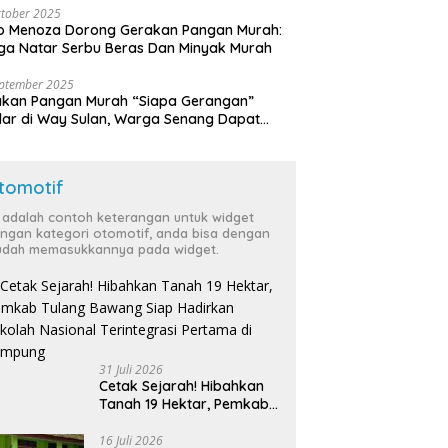
tober 2025
o Menoza Dorong Gerakan Pangan Murah:
a Natar Serbu Beras Dan Minyak Murah
eptember 2025
akan Pangan Murah “Siapa Gerangan”
lar di Way Sulan, Warga Senang Dapat
a Bersubsidi
tomotif
i adalah contoh keterangan untuk widget
ngan kategori otomotif, anda bisa dengan
dah memasukkannya pada widget.
31 Juli 2026
Cetak Sejarah! Hibahkan
Tanah 19 Hektar, Pemkab
Tulang Bawang Siap
Hadirkan Sekolah Nasional
16 Juli 2026