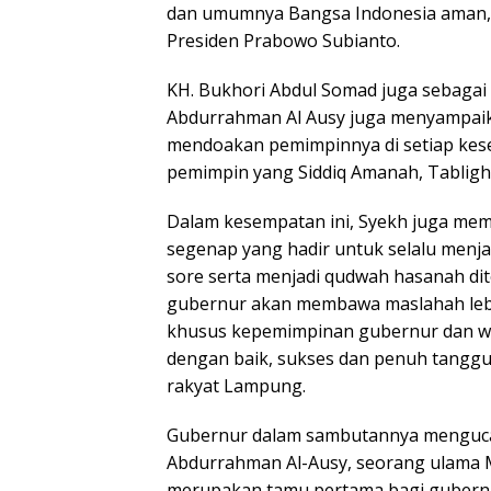
dan umumnya Bangsa Indonesia aman,
Presiden Prabowo Subianto.
KH. Bukhori Abdul Somad juga sebaga
Abdurrahman Al Ausy juga menyampaika
mendoakan pemimpinnya di setiap kese
pemimpin yang Siddiq Amanah, Tabligh
Dalam kesempatan ini, Syekh juga me
segenap yang hadir untuk selalu menja
sore serta menjadi qudwah hasanah dit
gubernur akan membawa maslahah lebi
khusus kepemimpinan gubernur dan w
dengan baik, sukses dan penuh tang
rakyat Lampung.
Gubernur dalam sambutannya mengucap
Abdurrahman Al-Ausy, seorang ulama M
merupakan tamu pertama bagi gubernu