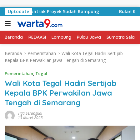
Langsung ke konten
syid, Kontrak Proyek Sudah Rampung
Uptodate
Bulan Kemerdeka
Beranda
REDAKSI
Lampung
Pulau Jawa
Sumatra Selata
Beranda
Pemerintahan
Wali Kota Tegal Hadiri Sertijab
Kepala BPK Perwakilan Jawa Tengah di Semarang
Pemerintahan
,
Tegal
Wali Kota Tegal Hadiri Sertijab
Kepala BPK Perwakilan Jawa
Tengah di Semarang
Tiga Serangkai
13 Maret 2025