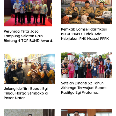
Pemkab Lamsel Klarifikasi
Perumda Tirta Jasa
Isu UU HKPD: Tidak Ada
Lampung Selatan Raih
Kebijakan PHK Massal PPPK
Bintang 4 TOP BUMD Awards
2026, Tiga Penghargaan
Sekaligus Diborong
Setelah Dinanti 52 Tahun,
Akhirnya Terwujud: Bupati
Jelang Idulfitri, Bupati Egi
Radityo Egi Pratama
Tinjau Harga Sembako di
Resmikan Jalan Kota
Pasar Natar
Dalam–Budidaya