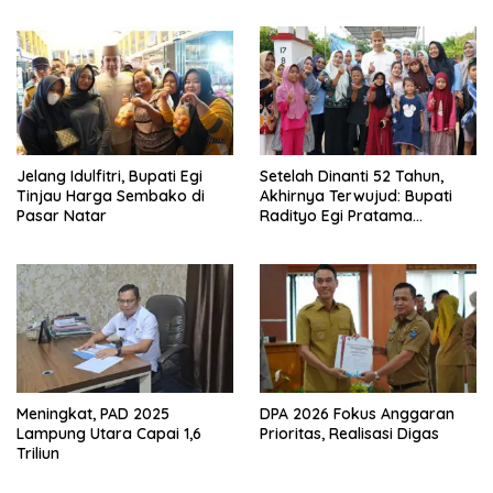
Sekaligus Diborong
Jelang Idulfitri, Bupati Egi
Setelah Dinanti 52 Tahun,
Tinjau Harga Sembako di
Akhirnya Terwujud: Bupati
Pasar Natar
Radityo Egi Pratama
Resmikan Jalan Kota
Dalam–Budidaya
Meningkat, PAD 2025
DPA 2026 Fokus Anggaran
Lampung Utara Capai 1,6
Prioritas, Realisasi Digas
Triliun