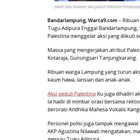
Salah satu inisiator aksi peduli Palestina Firmansya
Bandarlampung, Warta9.com
– Ribuan
Tugu Adipura Enggal Bandarlampung, S
Palestina menggelar aksi yang diikuti 
Massa yang mengerjakan atribut Palesti
Kotaraja, Gunungsari Tanjungkarang.
Ribuan warga Lampung yang turun aksi 
kaum hawa, lansian dan anak-anak.
Aksi peduli Palestina
itu juga dihadiri 
Ia hadir di mimbar orasi bersama rekt
berorasi Andhika Mahesa Vokalis Kang
Personel polisi juga tampak mengawal
AKP Agustina Nilawati mengatakan, ma
menuju Tugu Adipura.