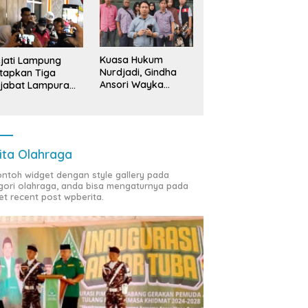
Kuasa Hukum
jati Lampung
Nurdjadi, Gindha
tapkan Tiga
Ansori Wayka
jabat Lampura
Laporkan
ersangka
Penyerobotan
Tanah ke Polda
Lampung
ita Olahraga
contoh widget dengan style gallery pada
gori olahraga, anda bisa mengaturnya pada
et recent post wpberita.