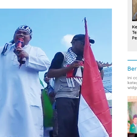
Ke
Te
Pe
T
Ber
Ini 
kate
widg