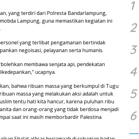
1
n, yang terdiri dari Polresta Bandarlampung,
imobda Lampung, guna memastikan kegiatan ini
2
.
ersonel yang terlibat pengamanan bertindak
3
epankan negoisasi, pelayanan serta humanis.
erbolehkan membawa senjata api, pendekatan
4
dikedepankan,” ucapnya.
kan, bahwa ribuan massa yang berkumpul di Tugu
5
 ribuan massa yang melakukan aksi adalah untuk
im tentu hati kita hancur, karena puluhan ribu
anita dan orang-orang yang tidak berdosa menjadi
6
mpai saat ini masih memborbardir Palestina.
unaikan Shalat alAsar berjamaah di sebagian badan