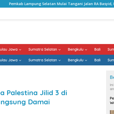
atan Mulai Tangani Jalan RA Basyid, Kontrak Proyek Sudah 
ulau Jawa
Sumatra Selatan
Bengkulu
Bali
Sum
ulau Jawa
Sumatra Selatan
Bengkulu
Bali
Sum
B
In
an
 Palestina Jilid 3 di
Pe
angsung Damai
Wa