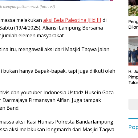
h menyampaikan orasi. (foto : ist)
 massa melakukan
aksi Bela Palestina Jilid III
di
Peng
abtu (19/4/2025). Aliansi Lampung Bersama
Dilan
sejumlah elemen masyarakat.
na itu, mengawali aksi dari Masjid Taqwa Jalan
bukan hanya Bapak-bapak, tapi juga diikuti oleh
H. J
Pim
Tula
Targ
aktivis dan youtuber Indonesia Ustadz Husein Gaza.
Terb
202
or Darmajaya Firmansyah Alfian. Juga tampak
en Band.
 massa aksi. Kasi Humas Polresta Bandarlampung,
Pop
ssa aksi melakukan longmarch dari Masjid Taqwa