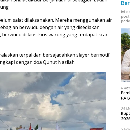
Ber
pung.
Ini 
post
lum salat dilaksanakan. Mereka menggunakan air
pada
ebagian berwudu dengan air yang disediakan
berwudu di kios-kios warung yang terdapat kran
alaskan terpal dan bersajadahkan slayer bermotif
lengkapi dengan doa Qunut Nazilah.
6 Agu
Pemk
RA B
24 Me
Bupa
2026
5 No