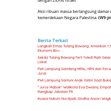
dengan Zionis Israel.
Aksi ribuan massa berlangsung damai
kemerdekaan Negara Palestina.
(W9-j
Berita Terkait
Langkah Emas Tulang Bawang: Amankan 1.
Ekonomi Biru
Sekda Tulang Bawang Ferli Yuledi Raih Gela
Lokal
PWI Lampung Gandeng MPAL, HPN dan Porwa
Jurai
PWI Lampung Santuni Anak Yatim Saat Buka
“Jurus Mabuk” Walikota Eva Dwiana, Empat
Rangkap Jabatan Plt
Kuasa Hukum Nurdjadi, Gindha Ansori Way