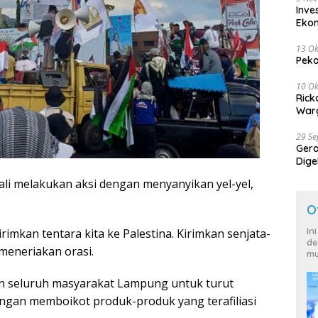
Inve
Eko
13 Ok
Peko
10 Ok
Rick
Warg
29 S
Ger
Dige
Harg
ali melakukan aksi dengan menyanyikan yel-yel,
O
In
mkan tentara kita ke Palestina. Kirimkan senjata-
de
 meneriakan orasi.
mu
an seluruh masyarakat Lampung untuk turut
gan memboikot produk-produk yang terafiliasi