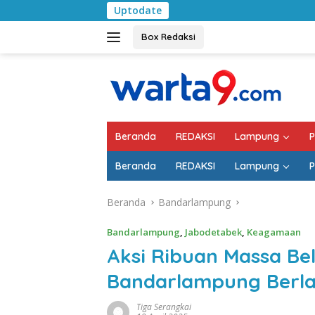
Langsung
Uptodate
Pemkab Lampung Sel
ke
konten
Box Redaksi
Beranda
REDAKSI
Lampung
P
Beranda
REDAKSI
Lampung
P
Beranda
Bandarlampung
Bandarlampung
,
Jabodetabek
,
Keagamaan
Aksi Ribuan Massa Bela
Bandarlampung Berl
Tiga Serangkai