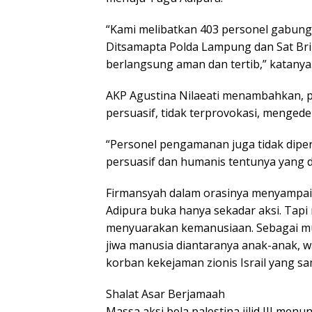
“Kami melibatkan 403 personel gabunga
Ditsamapta Polda Lampung dan Sat Br
berlangsung aman dan tertib,” katanya
AKP Agustina Nilaeati menambahkan, p
persuasif, tidak terprovokasi, menged
“Personel pengamanan juga tidak dip
persuasif dan humanis tentunya yang 
Firmansyah dalam orasinya menyampai
Adipura buka hanya sekadar aksi. Tapi
menyuarakan kemanusiaan. Sebagai musl
jiwa manusia diantaranya anak-anak, w
korban kekejaman zionis Israil yang sa
Shalat Asar Berjamaah
Massa aksi bela palestina jilid III men