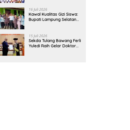
Hadirkan Sekolah Nasional
Terintegrasi Pertama di
16 Juli 2026
Lampung
Kawal Kualitas Gizi Siswa:
Bupati Lampung Selatan
dan Kajati Lampung Tinjau
Langsung Program Makan
Bergizi Gratis di Natar
15 Juli 2026
Sekda Tulang Bawang Ferli
Yuledi Raih Gelar Doktor
Unila, Angkat Model P4GN
Berbasis Kearifan Lokal