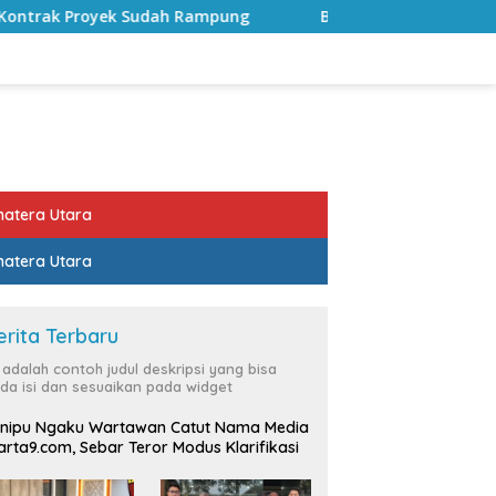
Rampung
Bulan Kemerdekaan, Bupati Lampung Selatan A
atera Utara
atera Utara
erita Terbaru
i adalah contoh judul deskripsi yang bisa
da isi dan sesuaikan pada widget
nipu Ngaku Wartawan Catut Nama Media
rta9.com, Sebar Teror Modus Klarifikasi