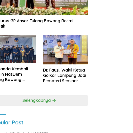
urus GP Ansor Tulang Bawang Resmi
tik
uanda Kembali
Dr. Fauzi, Wakil Ketua
pin NasDem
Golkar Lampung Jadi
ng Bawang,
Pemateri Seminar
etkan Kursi DPRD
Nasional FEB Unila,
anyak di Pemilu
Membangun Fondasi
9
Kuat Melalui 4 Pilar
Selengkapnya
Kebangsaan
ular Post