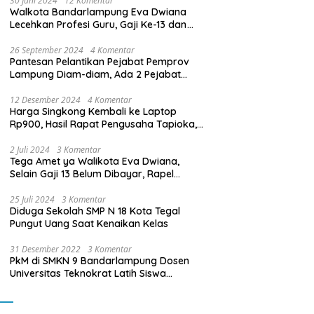
30 Juni 2024
12 Komentar
Walkota Bandarlampung Eva Dwiana
Lecehkan Profesi Guru, Gaji Ke-13 dan
THR Tidak Dibayarkan
26 September 2024
4 Komentar
Pantesan Pelantikan Pejabat Pemprov
Lampung Diam-diam, Ada 2 Pejabat
yang Dilantik Masih Golongan III/b
12 Desember 2024
4 Komentar
Harga Singkong Kembali ke Laptop
Rp900, Hasil Rapat Pengusaha Tapioka,
Petani Singkong dengan Pj. Gubernur
Lampung
2 Juli 2024
3 Komentar
Tega Amet ya Walikota Eva Dwiana,
Selain Gaji 13 Belum Dibayar, Rapel
Kenaikan Gaji 2 Bulan Juga Belum
Dibayar
25 Juli 2024
3 Komentar
Diduga Sekolah SMP N 18 Kota Tegal
Pungut Uang Saat Kenaikan Kelas
31 Desember 2022
3 Komentar
PkM di SMKN 9 Bandarlampung Dosen
Universitas Teknokrat Latih Siswa
Membuat Program Mobil RC Berbasis IoT