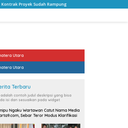
 Rampung
Bulan Kemerdekaan, Bupati Lampung Selatan 
atera Utara
atera Utara
erita Terbaru
i adalah contoh judul deskripsi yang bisa
da isi dan sesuaikan pada widget
nipu Ngaku Wartawan Catut Nama Media
rta9.com, Sebar Teror Modus Klarifikasi