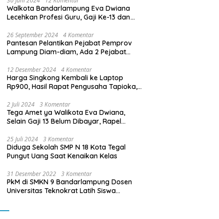
30 Juni 2024
12 Komentar
Walkota Bandarlampung Eva Dwiana
Lecehkan Profesi Guru, Gaji Ke-13 dan
THR Tidak Dibayarkan
26 September 2024
4 Komentar
Pantesan Pelantikan Pejabat Pemprov
Lampung Diam-diam, Ada 2 Pejabat
yang Dilantik Masih Golongan III/b
12 Desember 2024
4 Komentar
Harga Singkong Kembali ke Laptop
Rp900, Hasil Rapat Pengusaha Tapioka,
Petani Singkong dengan Pj. Gubernur
Lampung
2 Juli 2024
3 Komentar
Tega Amet ya Walikota Eva Dwiana,
Selain Gaji 13 Belum Dibayar, Rapel
Kenaikan Gaji 2 Bulan Juga Belum
Dibayar
25 Juli 2024
3 Komentar
Diduga Sekolah SMP N 18 Kota Tegal
Pungut Uang Saat Kenaikan Kelas
31 Desember 2022
3 Komentar
PkM di SMKN 9 Bandarlampung Dosen
Universitas Teknokrat Latih Siswa
Membuat Program Mobil RC Berbasis IoT