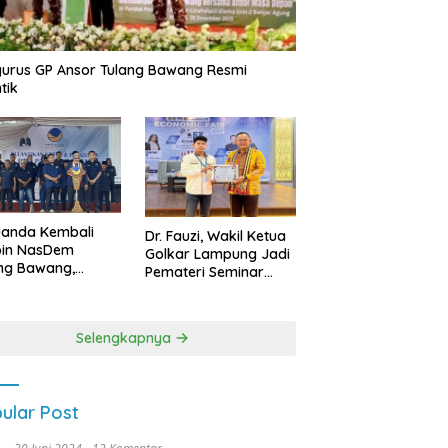
urus GP Ansor Tulang Bawang Resmi
tik
uanda Kembali
Dr. Fauzi, Wakil Ketua
pin NasDem
Golkar Lampung Jadi
ng Bawang,
Pemateri Seminar
etkan Kursi DPRD
Nasional FEB Unila,
anyak di Pemilu
Membangun Fondasi
9
Kuat Melalui 4 Pilar
Selengkapnya
Kebangsaan
ular Post