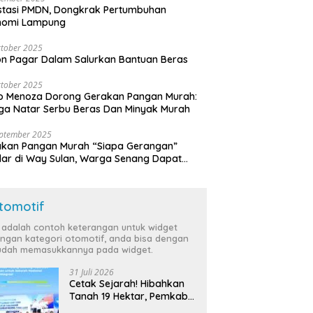
stasi PMDN, Dongkrak Pertumbuhan
nomi Lampung
tober 2025
n Pagar Dalam Salurkan Bantuan Beras
tober 2025
o Menoza Dorong Gerakan Pangan Murah:
a Natar Serbu Beras Dan Minyak Murah
eptember 2025
akan Pangan Murah “Siapa Gerangan”
lar di Way Sulan, Warga Senang Dapat
a Bersubsidi
tomotif
i adalah contoh keterangan untuk widget
ngan kategori otomotif, anda bisa dengan
dah memasukkannya pada widget.
31 Juli 2026
Cetak Sejarah! Hibahkan
Tanah 19 Hektar, Pemkab
Tulang Bawang Siap