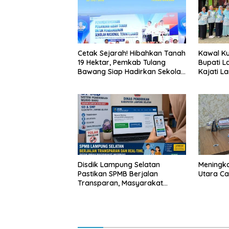
Cetak Sejarah! Hibahkan Tanah
Kawal Kua
19 Hektar, Pemkab Tulang
Bupati L
Bawang Siap Hadirkan Sekolah
Kajati L
Nasional Terintegrasi Pertama
Langsun
di Lampung
Bergizi G
Disdik Lampung Selatan
Meningk
Pastikan SPMB Berjalan
Utara Cap
Transparan, Masyarakat
Diminta Waspadai Calo