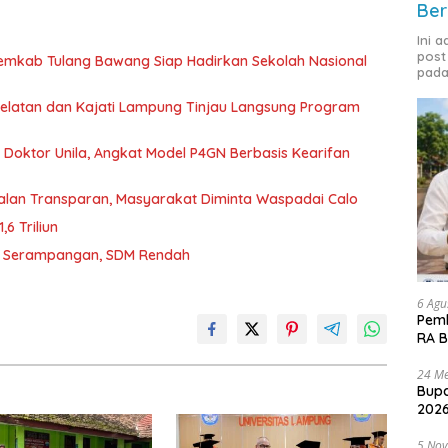
Ber
Ini 
post
Pemkab Tulang Bawang Siap Hadirkan Sekolah Nasional
pada
 Selatan dan Kajati Lampung Tinjau Langsung Program
r Doktor Unila, Angkat Model P4GN Berbasis Kearifan
jalan Transparan, Masyarakat Diminta Waspadai Calo
6 Triliun
D Serampangan, SDM Rendah
6 Agu
Pemk
RA B
24 Me
Bupa
2026
5 No