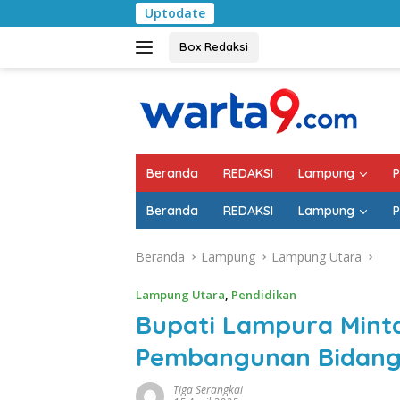
Langsung
Uptodate
Pemkab Lampung Se
ke
konten
Box Redaksi
Beranda
REDAKSI
Lampung
P
Beranda
REDAKSI
Lampung
P
Beranda
Lampung
Lampung Utara
Lampung Utara
,
Pendidikan
Bupati Lampura Min
Pembangunan Bidang 
Tiga Serangkai