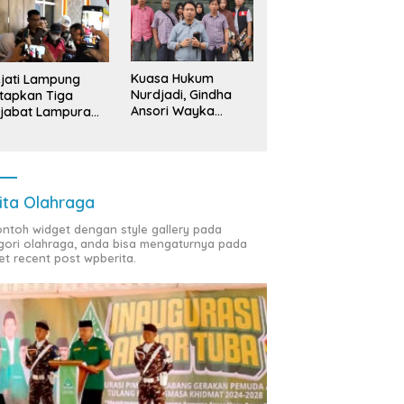
Kuasa Hukum
jati Lampung
Nurdjadi, Gindha
tapkan Tiga
Ansori Wayka
jabat Lampura
Laporkan
ersangka
Penyerobotan
Tanah ke Polda
Lampung
ita Olahraga
contoh widget dengan style gallery pada
gori olahraga, anda bisa mengaturnya pada
et recent post wpberita.