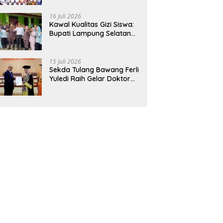
Hadirkan Sekolah Nasional
Terintegrasi Pertama di
16 Juli 2026
Lampung
Kawal Kualitas Gizi Siswa:
Bupati Lampung Selatan
dan Kajati Lampung Tinjau
Langsung Program Makan
Bergizi Gratis di Natar
15 Juli 2026
Sekda Tulang Bawang Ferli
Yuledi Raih Gelar Doktor
Unila, Angkat Model P4GN
Berbasis Kearifan Lokal