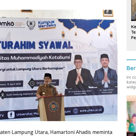
Ke
Te
Pe
T
Ber
Ini 
kate
widg
aten Lampung Utara, Hamartoni Ahadis meminta