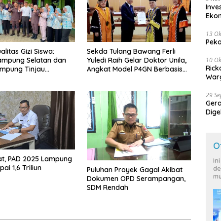
Inve
Eko
13 Ok
Peko
litas Gizi Siswa:
Sekda Tulang Bawang Ferli
10 Ok
ampung Selatan dan
Yuledi Raih Gelar Doktor Unila,
Rick
ampung Tinjau
Angkat Model P4GN Berbasis
Warg
g Program Makan
Kearifan Lokal
ratis di Natar
29 S
Ger
Dige
Harg
O
at, PAD 2025 Lampung
In
ai 1,6 Triliun
de
Puluhan Proyek Gagal Akibat
mu
Dokumen OPD Serampangan,
SDM Rendah