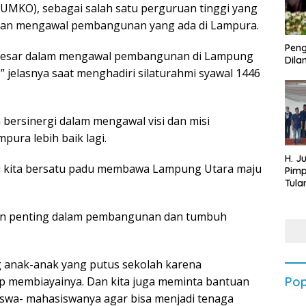
MKO), sebagai salah satu perguruan tinggi yang
an mengawal pembangunan yang ada di Lampura.
Peng
 besar dalam mengawal pembangunan di Lampung
Dilan
” jelasnya saat menghadiri silaturahmi syawal 1446
bersinergi dalam mengawal visi dan misi
ra lebih baik lagi.
H. J
ari kita bersatu padu membawa Lampung Utara maju
Pim
Tula
Targ
Terb
man penting dalam pembangunan dan tumbuh
202
anak-anak yang putus sekolah karena
p membiayainya. Dan kita juga meminta bantuan
Pop
wa- mahasiswanya agar bisa menjadi tenaga