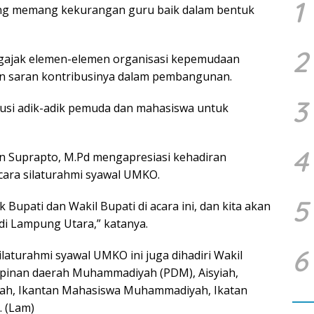
1
yang memang kekurangan guru baik dalam bentuk
2
gajak elemen-elemen organisasi kepemudaan
 saran kontribusinya dalam pembangunan.
3
kusi adik-adik pemuda dan mahasiswa untuk
4
an Suprapto, M.Pd mengapresiasi kehadiran
cara silaturahmi syawal UMKO.
5
Bupati dan Wakil Bupati di acara ini, dan kita akan
di Lampung Utara,” katanya.
6
ilaturahmi syawal UMKO ini juga dihadiri Wakil
mpinan daerah Muhammadiyah (PDM), Aisyiah,
ah, Ikantan Mahasiswa Muhammadiyah, Ikatan
 (Lam)