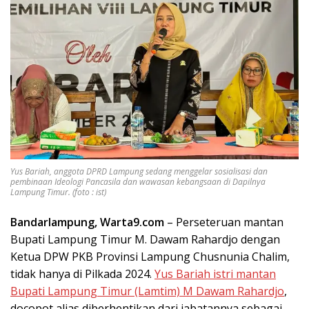
Yus Bariah, anggota DPRD Lampung sedang menggelar sosialisasi dan
pembinaan Ideologi Pancasila dan wawasan kebangsaan di Dapilnya
Lampung Timur. (foto : ist)
Bandarlampung, Warta9.com
– Perseteruan mantan
Bupati Lampung Timur M. Dawam Rahardjo dengan
Ketua DPW PKB Provinsi Lampung Chusnunia Chalim,
tidak hanya di Pilkada 2024.
Yus Bariah istri mantan
Bupati Lampung Timur (Lamtim) M Dawam Rahardjo
,
docopot alias diberhentikan dari jabatannya sebagai