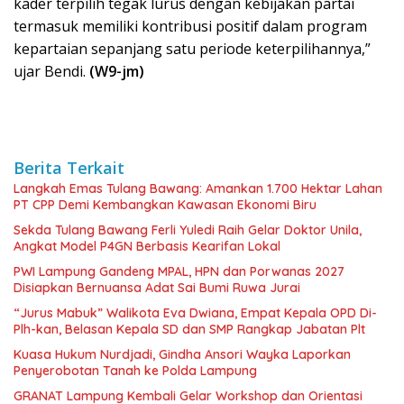
kader terpilih tegak lurus dengan kebijakan partai
termasuk memiliki kontribusi positif dalam program
kepartaian sepanjang satu periode keterpilihannya,”
ujar Bendi.
(W9-jm)
Berita Terkait
Langkah Emas Tulang Bawang: Amankan 1.700 Hektar Lahan
PT CPP Demi Kembangkan Kawasan Ekonomi Biru
Sekda Tulang Bawang Ferli Yuledi Raih Gelar Doktor Unila,
Angkat Model P4GN Berbasis Kearifan Lokal
PWI Lampung Gandeng MPAL, HPN dan Porwanas 2027
Disiapkan Bernuansa Adat Sai Bumi Ruwa Jurai
“Jurus Mabuk” Walikota Eva Dwiana, Empat Kepala OPD Di-
Plh-kan, Belasan Kepala SD dan SMP Rangkap Jabatan Plt
Kuasa Hukum Nurdjadi, Gindha Ansori Wayka Laporkan
Penyerobotan Tanah ke Polda Lampung
GRANAT Lampung Kembali Gelar Workshop dan Orientasi