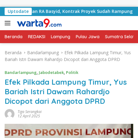
Langsung ke konten
i Jalan RA Basyid, Kontrak Proyek Sudah Rampung
Uptodate
Bul
Beranda
REDAKSI
Lampung
Pulau Jawa
Sumatra Selata
Beranda
Bandarlampung
Efek Pilkada Lampung Timur, Yus
Bariah Istri Dawam Rahardjo Dicopot dari Anggota DPRD
Bandarlampung
,
Jabodetabek
,
Politik
Efek Pilkada Lampung Timur, Yus
Bariah Istri Dawam Rahardjo
Dicopot dari Anggota DPRD
Tiga Serangkai
12 April 2025