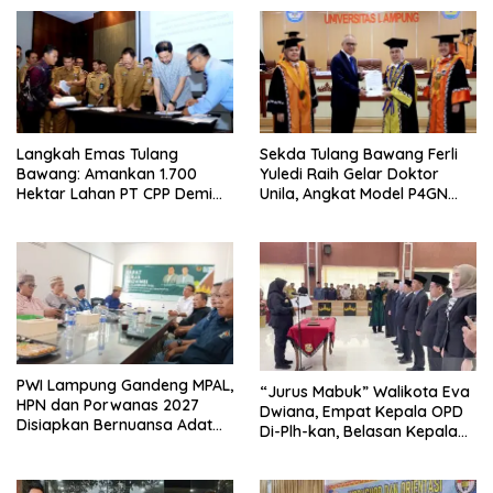
Langkah Emas Tulang
Sekda Tulang Bawang Ferli
Bawang: Amankan 1.700
Yuledi Raih Gelar Doktor
Hektar Lahan PT CPP Demi
Unila, Angkat Model P4GN
Kembangkan Kawasan
Berbasis Kearifan Lokal
Ekonomi Biru
PWI Lampung Gandeng MPAL,
“Jurus Mabuk” Walikota Eva
HPN dan Porwanas 2027
Dwiana, Empat Kepala OPD
Disiapkan Bernuansa Adat
Di-Plh-kan, Belasan Kepala
Sai Bumi Ruwa Jurai
SD dan SMP Rangkap
Jabatan Plt