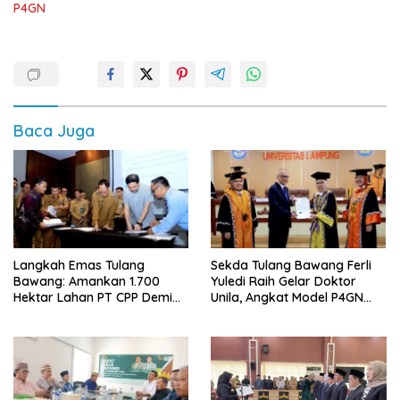
P4GN
Baca Juga
Langkah Emas Tulang
Sekda Tulang Bawang Ferli
Bawang: Amankan 1.700
Yuledi Raih Gelar Doktor
Hektar Lahan PT CPP Demi
Unila, Angkat Model P4GN
Kembangkan Kawasan
Berbasis Kearifan Lokal
Ekonomi Biru