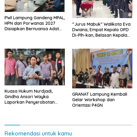
PWI Lampung Gandeng MPAL,
HPN dan Porwanas 2027
“Jurus Mabuk” Walikota Eva
Disiapkan Bernuansa Adat
Dwiana, Empat Kepala OPD
Sai Bumi Ruwa Jurai
Di-Plh-kan, Belasan Kepala
SD dan SMP Rangkap
Jabatan Plt
Kuasa Hukum Nurdjadi,
GRANAT Lampung Kembali
Gindha Ansori Wayka
Gelar Workshop dan
Laporkan Penyerobotan
Orientasi P4GN
Tanah ke Polda Lampung
Rekomendasi untuk kamu